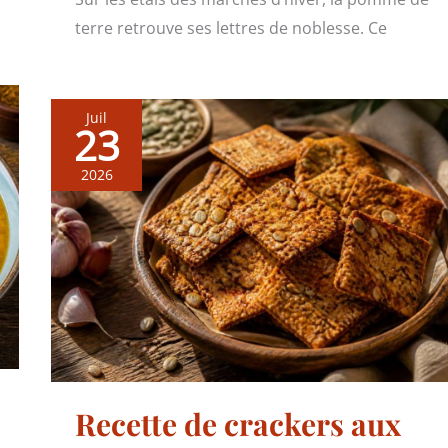
terre retrouve ses lettres de noblesse. Ce
Juil
23
2026
Recette de crackers aux