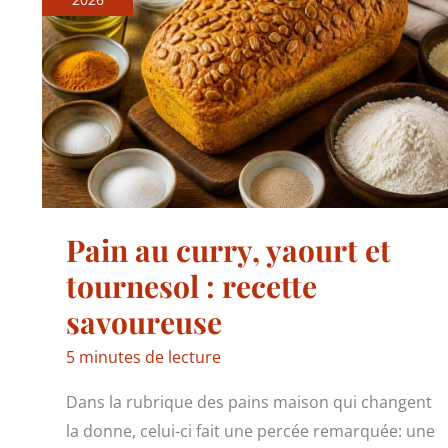
Pain au curry, yaourt et
tournesol : recette
savoureuse
5 minutes de lecture
Dans la rubrique des pains maison qui changent
la donne, celui-ci fait une percée remarquée: une