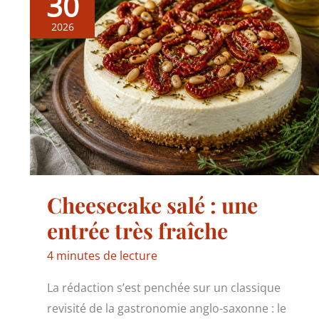
30
2026
Cheesecake salé : une
entrée très fraîche
4 minutes de lecture
La rédaction s’est penchée sur un classique
revisité de la gastronomie anglo-saxonne : le