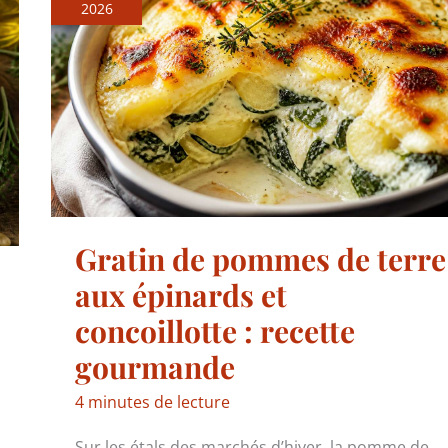
2026
Gratin de pommes de terre
aux épinards et
concoillotte : recette
gourmande
4 minutes de lecture
Sur les étals des marchés d’hiver, la pomme de