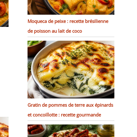
Moqueca de peixe : recette brésilienne
de poisson au lait de coco
Gratin de pommes de terre aux épinards
et concoillotte : recette gourmande