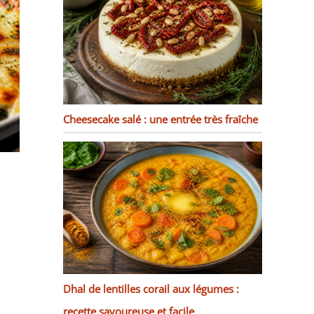
Cheesecake salé : une entrée très fraîche
Dhal de lentilles corail aux légumes :
recette savoureuse et facile