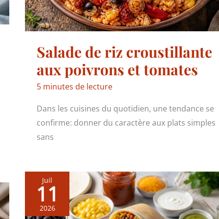
Salade de riz croustillante
aux poivrons et tomates
5 minutes de lecture
Dans les cuisines du quotidien, une tendance se
confirme: donner du caractère aux plats simples
sans
Juil
11
2026