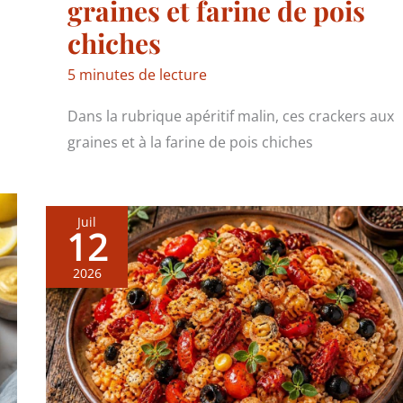
graines et farine de pois
chiches
5 minutes de lecture
Dans la rubrique apéritif malin, ces crackers aux
graines et à la farine de pois chiches
Juil
12
2026