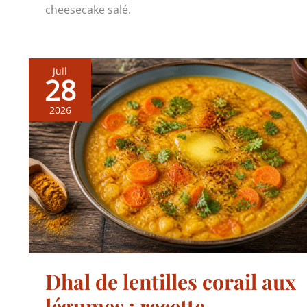
cheesecake salé.
Juil
28
2026
Dhal de lentilles corail aux
légumes : recette