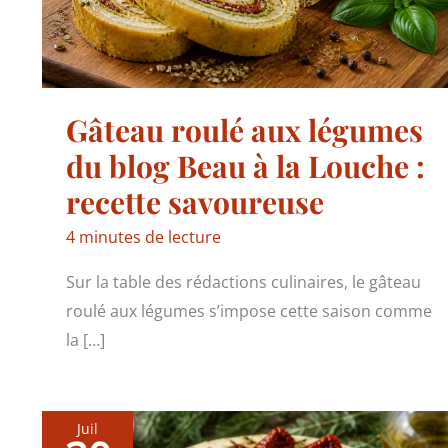
Gâteau roulé aux légumes
du blog Beau à la Louche :
recette savoureuse
4 minutes de lecture
Sur la table des rédactions culinaires, le gâteau
roulé aux légumes s’impose cette saison comme
la […]
Juil