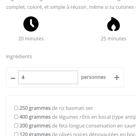
complet, coloré, et simple à réussir, même si tu cuisine
20 minutes
25 minutes
Ingrédients
–
+
personnes
250
grammes
de riz basmati sec
400
grammes
de légumes rôtis en bocal (type antip
200
grammes
de feta longue conservation en saum
120
grammes
de olives noires dénoyautées en boc