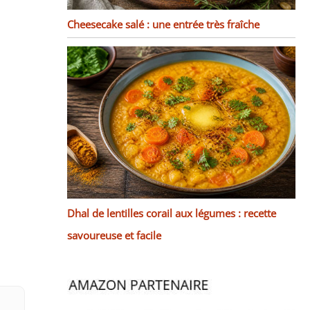
Cheesecake salé : une entrée très fraîche
Dhal de lentilles corail aux légumes : recette
savoureuse et facile