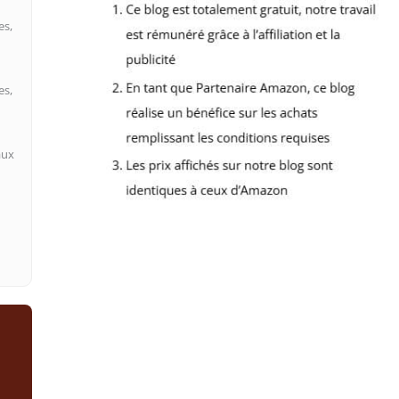
es,
es,
aux