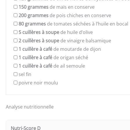
150
grammes
de maïs en conserve
200
grammes
de pois chiches en conserve
80
grammes
de tomates séchées à l’huile en bocal
5
cuillères à soupe
de huile d’olive
2
cuillères à soupe
de vinaigre balsamique
1
cuillère à café
de moutarde de dijon
1
cuillère à café
de origan séché
1
cuillère à café
de ail semoule
sel fin
poivre noir moulu
Analyse nutritionnelle
Nutri-Score D