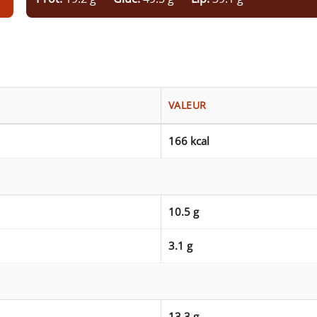
VALEUR
166 kcal
10.5 g
3.1 g
13.3 g