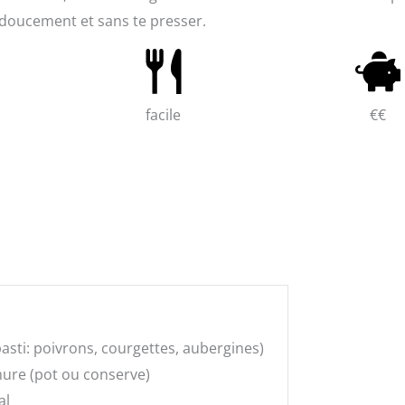
s doucement et sans te presser.
facile
€€
asti: poivrons, courgettes, aubergines)
ure (pot ou conserve)
al