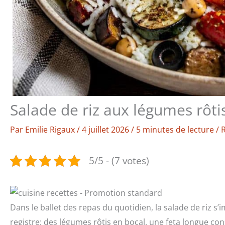
Salade de riz aux légumes rôtis
Par
Emilie Rigaux
/
4 juillet 2026
/
5 minutes de lecture
/
R
5/5 - (7 votes)
Dans le ballet des repas du quotidien, la salade de riz 
registre: des légumes rôtis en bocal, une feta longue cons