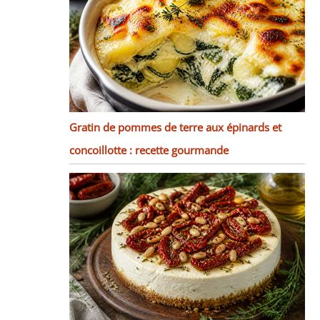
Gratin de pommes de terre aux épinards et
concoillotte : recette gourmande