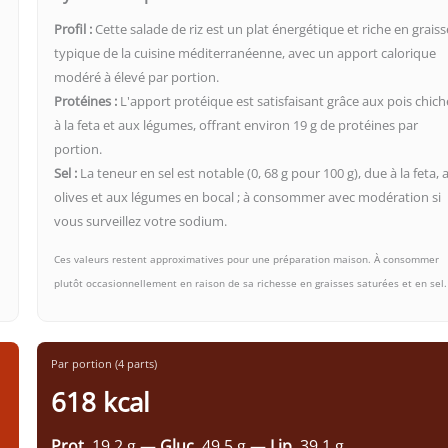
Profil :
Cette salade de riz est un plat énergétique et riche en graiss
typique de la cuisine méditerranéenne, avec un apport calorique
modéré à élevé par portion.
Protéines :
L'apport protéique est satisfaisant grâce aux pois chich
à la feta et aux légumes, offrant environ 19 g de protéines par
portion.
Sel :
La teneur en sel est notable (0, 68 g pour 100 g), due à la feta, 
olives et aux légumes en bocal ; à consommer avec modération si
vous surveillez votre sodium.
Ces valeurs restent approximatives pour une préparation maison. À consommer
plutôt occasionnellement en raison de sa richesse en graisses saturées et en sel.
Par portion (4 parts)
618 kcal
Prot.
19.2 g —
Gluc.
49.5 g —
Lip.
39.1 g