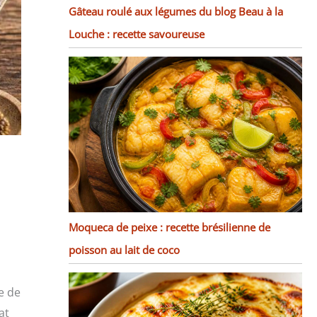
Gâteau roulé aux légumes du blog Beau à la
Louche : recette savoureuse
Moqueca de peixe : recette brésilienne de
poisson au lait de coco
e de
at