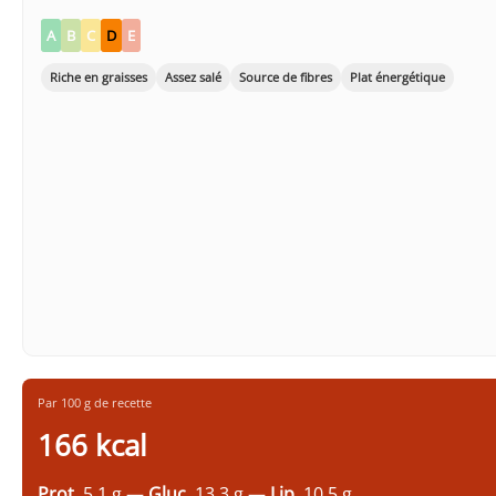
A
B
C
D
E
Riche en graisses
Assez salé
Source de fibres
Plat énergétique
Par 100 g de recette
166 kcal
Prot.
5.1 g —
Gluc.
13.3 g —
Lip.
10.5 g