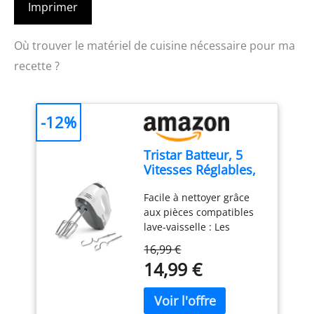
Imprimer
Où trouver le matériel de cuisine nécessaire pour ma
recette ?
-12%
Tristar Batteur, 5
Vitesses Réglables,
200W, Design
Facile à nettoyer grâce
Ergonomique,
aux pièces compatibles
Fouets et Crochets
lave-vaisselle : Les
Inox, Pièces
accessoires en acier
Compatibles Lave-
16,99 €
inoxydable, comme les
Vaisselle, Sans BPA,
14,99 €
crochets et fouets, sont
Compact et
détachables et lavables
Pratique, Avec
au lave-vaisselle pour un
Bouton Éjecteur,