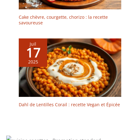
Cake chèvre, courgette, chorizo : la recette
savoureuse
Juil
17
2025
Dahl de Lentilles Corail : recette Vegan et Épicée