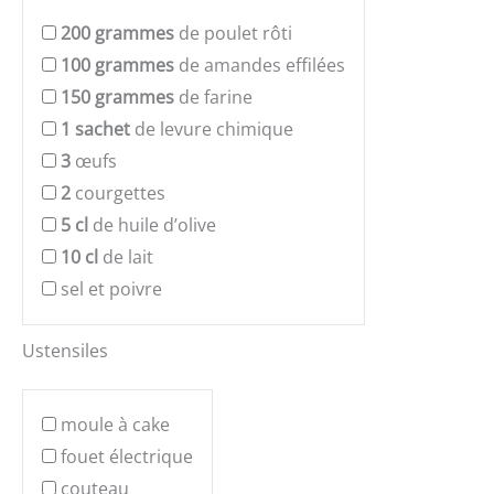
200
grammes
de poulet rôti
100
grammes
de amandes effilées
150
grammes
de farine
1
sachet
de levure chimique
3
œufs
2
courgettes
5
cl
de huile d’olive
10
cl
de lait
sel et poivre
Ustensiles
moule à cake
fouet électrique
couteau