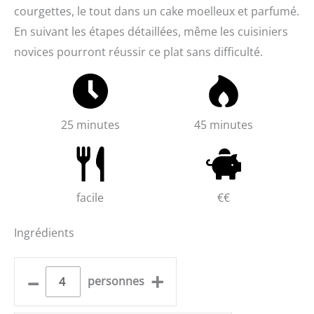
courgettes, le tout dans un cake moelleux et parfumé.
En suivant les étapes détaillées, même les cuisiniers
novices pourront réussir ce plat sans difficulté.
25 minutes
45 minutes
facile
€€
Ingrédients
–
+
personnes