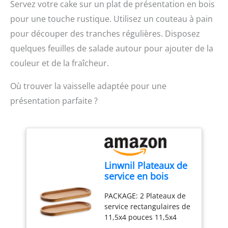
Servez votre cake sur un plat de présentation en bois
changement rapide des
pour une touche rustique. Utilisez un couteau à pain
accessoires. Compact et
pratique pour un usage
pour découper des tranches régulières. Disposez
quotidien : Léger, doté
quelques feuilles de salade autour pour ajouter de la
d'un câble de 1 mètre et
d'un design compact, ce
couleur et de la fraîcheur.
mixeur est facile à ranger
et parfait pour toutes vos
Où trouver la vaisselle adaptée pour une
tâches de cuisine.
présentation parfaite ?
Linwnil Plateaux de
service en bois
29x10 cm Assiettes
PACKAGE: 2 Plateaux de
ovales en bois pour
service rectangulaires de
charcuterie,
11,5x4 pouces 11,5x4
fromage, dîner -
pouces Superbe artisanat