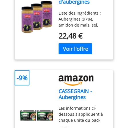
d'aubergines
grillées - Bocal 480g
Liste des ingrédients :
Aubergines (97%),
amidon de maïs, sel,
correcteur d'acidité :
22,48 €
acide citrique,
antioxydant : acide
ascorbique Liste des
allergènes : Aucun
Praticité Sans gluten
Sans lactose Sans sucre
ajouté Sans conservateur
-9%
Sans colorant Végan -
Type de cuisine :
CASSEGRAIN -
Méditerranéenne
Aubergines
Cuisinées à la
Les informations ci-
Provençale -
dessous s'appliquent à
Aubergines &
chaque unité du pack
Tomates, Huile
AUBERGINES CUISINEES A
d'Olive Vierge Extra