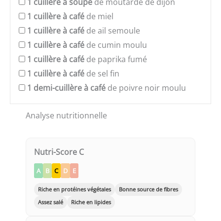
1
cuillère à soupe
de moutarde de dijon
1
cuillère à café
de miel
1
cuillère à café
de ail semoule
1
cuillère à café
de cumin moulu
1
cuillère à café
de paprika fumé
1
cuillère à café
de sel fin
1
demi-cuillère à café
de poivre noir moulu
Analyse nutritionnelle
Nutri-Score C
A
B
C
D
E
Riche en protéines végétales
Bonne source de fibres
Assez salé
Riche en lipides