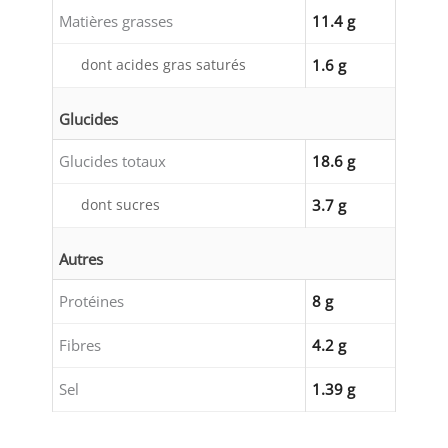
Matières grasses
11.4 g
dont acides gras saturés
1.6 g
Glucides
Glucides totaux
18.6 g
dont sucres
3.7 g
Autres
Protéines
8 g
Fibres
4.2 g
Sel
1.39 g