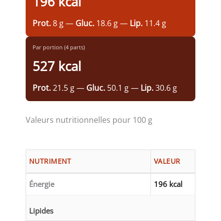
196 kcal
Prot.
8 g —
Gluc.
18.6 g —
Lip.
11.4 g
Par portion (4 parts)
527 kcal
Prot.
21.5 g —
Gluc.
50.1 g —
Lip.
30.6 g
Valeurs nutritionnelles pour 100 g
NUTRIMENT
VALEUR
Énergie
196 kcal
Lipides