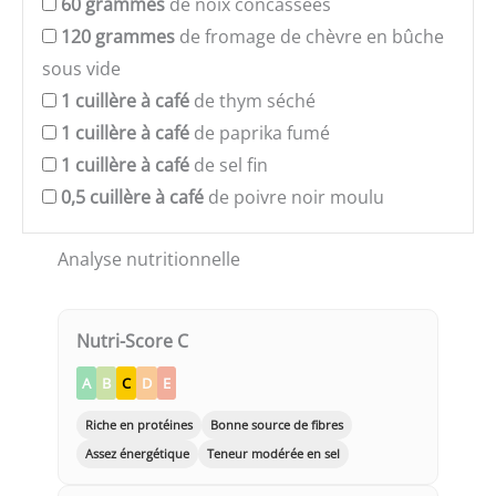
60
grammes
de noix concassées
120
grammes
de fromage de chèvre en bûche
sous vide
1
cuillère à café
de thym séché
1
cuillère à café
de paprika fumé
1
cuillère à café
de sel fin
0,5
cuillère à café
de poivre noir moulu
Analyse nutritionnelle
Nutri-Score C
A
B
C
D
E
Riche en protéines
Bonne source de fibres
Assez énergétique
Teneur modérée en sel