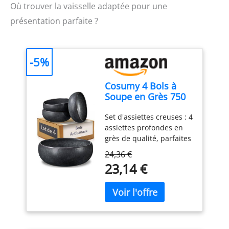
Où trouver la vaisselle adaptée pour une
présentation parfaite ?
-5%
Cosumy 4 Bols à
Soupe en Grès 750
ml – Assiette Creuse
Set d'assiettes creuses : 4
– Petit Déjeuner
assiettes profondes en
grès de qualité, parfaites
pour les pâtes,
24,36 €
spaghettis ou soupes.
23,14 €
Diamètre : 16 cm |
Hauteur : 6,5 cm. Idéales
pour les plaisirs du
quotidien. Robustes &
pratiques : Fabriquées en
grès épais – stables,