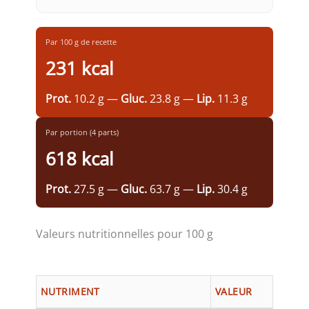
Par 100 g de recette
231 kcal
Prot.
10.2 g —
Gluc.
23.8 g —
Lip.
11.3 g
Par portion (4 parts)
618 kcal
Prot.
27.5 g —
Gluc.
63.7 g —
Lip.
30.4 g
Valeurs nutritionnelles pour 100 g
NUTRIMENT
VALEUR