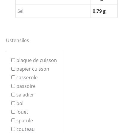
Sel
0.79 g
Ustensiles
plaque de cuisson
papier cuisson
casserole
passoire
saladier
bol
fouet
spatule
couteau