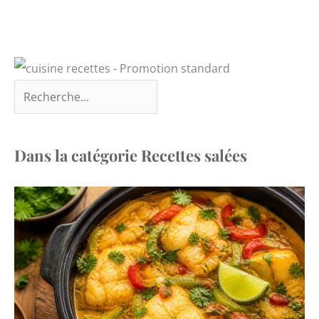
garantir l'intégrité du
produit, en cas de
défaut, veuillez nous
contacter pour un
remplacement gratuit. La
marque vancasso a pour
objectif de s’assurer que
chaque client est satisfait
de notre service
Dans la catégorie Recettes salées