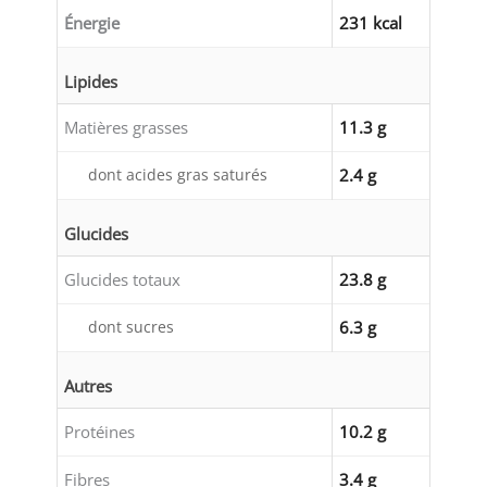
Énergie
231 kcal
Lipides
Matières grasses
11.3 g
dont acides gras saturés
2.4 g
Glucides
Glucides totaux
23.8 g
dont sucres
6.3 g
Autres
Protéines
10.2 g
Fibres
3.4 g