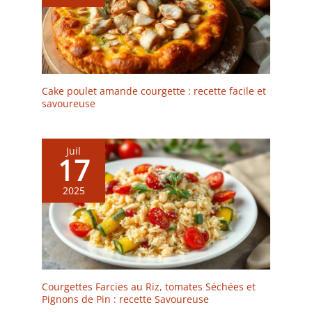
287,8 °C, et sont sans
plomb et sans cadmium.
Parfaites pour un usage
quotidien, elles passent
au micro-ondes, au four
et au lave-vaisselle,
Cake poulet amande courgette : recette facile et
assurant commodité et
savoureuse
tranquillité d'esprit tout
en profitant de vos repas
Cadeau idéal pour les
Juil
amateurs de nourriture :
17
un excellent choix de
cadeau, cet ensemble est
2025
un cadeau attentionné
pour une pendaison de
crémaillère, un mariage
ou un anniversaire. Sa
beauté et sa praticité en
font un ajout précieux à
Courgettes Farcies au Riz, tomates Séchées et
tout intérieur 【Service
Pignons de Pin : recette Savoureuse
de satisfaction】Pour