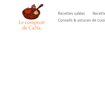
Aller
au
Recettes salées
Recett
contenu
Conseils & astuces de cuis