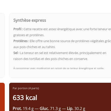
Synthèse express
Profil :
Cette recette est assez énergétique avec une forte teneur e
graisses et protéines.
Protéines :
Elle offre une bonne source de protéines végétales grâ
aux pois chiches et au tahini.
Sel :
La teneur en sel est relativement élevée, principalement en
raison des tortillas et des pois chiches en conserve.
À consommer avec modération en raison de sa teneur énergétique et salée.
Par portion (4 parts)
633 kcal
Prot.
19.4 g —
Gluc.
71.3 g —
Lip.
30.2 g