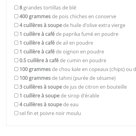
8
grandes tortillas de blé
400
grammes
de pois chiches en conserve
4
cuillères à soupe
de huile d’olive extra vierge
1
cuillère à café
de paprika fumé en poudre
1
cuillère à café
de ail en poudre
1
cuillère à café
de oignon en poudre
0.5
cuillère à café
de cumin en poudre
100
grammes
de chou kale en copeaux (chips) ou 
100
grammes
de tahini (purée de sésame)
3
cuillères à soupe
de jus de citron en bouteille
1
cuillère à soupe
de sirop d’érable
4
cuillères à soupe
de eau
sel fin et poivre noir moulu