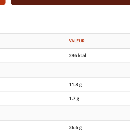
VALEUR
236 kcal
11.3 g
1.7 g
26.6 g