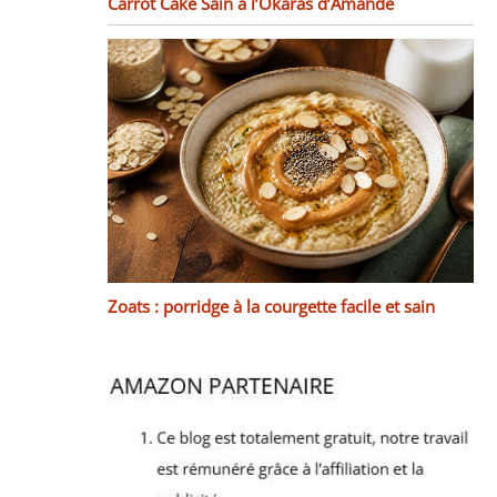
Carrot Cake Sain à l’Okaras d’Amande
Zoats : porridge à la courgette facile et sain