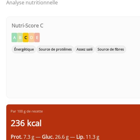
Analyse nutritionnelle
Nutri-Score C
A
B
C
D
E
Énergétique
Source de protéines
Assez salé
Source de fibres
Par 100 g de recette
236 kcal
Prot.
7.3 g —
Gluc.
26.6 g —
Lip.
11.3 g