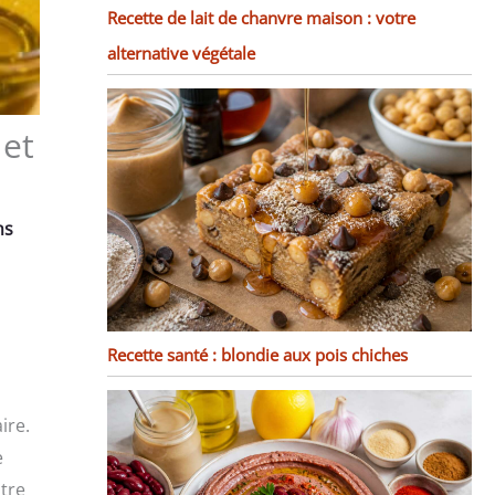
Recette de lait de chanvre maison : votre
alternative végétale
 et
ns
Recette santé : blondie aux pois chiches
ire.
e
tre