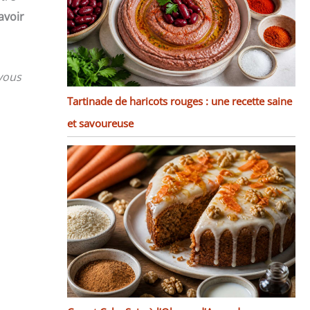
avoir
vous
Tartinade de haricots rouges : une recette saine
et savoureuse