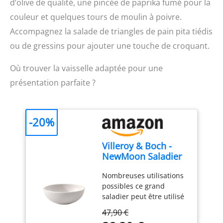
d’olive de qualité, une pincée de paprika fumé pour la
couleur et quelques tours de moulin à poivre.
Accompagnez la salade de triangles de pain pita tiédis
ou de gressins pour ajouter une touche de croquant.
Où trouver la vaisselle adaptée pour une
présentation parfaite ?
-20%
Villeroy & Boch -
NewMoon Saladier
L Blanc, Garanti
Nombreuses utilisations
Lave-Vaisselle,
possibles ce grand
Compatible Micro-
saladier peut être utilisé
Ondes, Saladier
pour servir de
Rond, Bol en
47,90 €
délicieuses soupes divers
Céramique pour