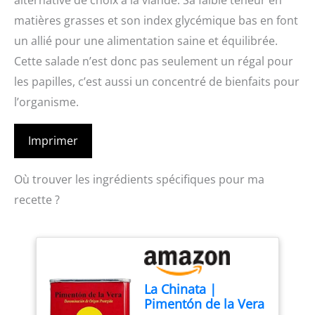
alternative de choix à la viande. Sa faible teneur en
matières grasses et son index glycémique bas en font
un allié pour une alimentation saine et équilibrée.
Cette salade n’est donc pas seulement un régal pour
les papilles, c’est aussi un concentré de bienfaits pour
l’organisme.
Imprimer
Où trouver les ingrédients spécifiques pour ma
recette ?
La Chinata |
Pimentón de la Vera