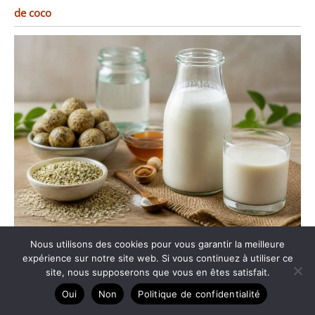
de coco
Recette de lait de chanvre maison : votre alternative
Nous utilisons des cookies pour vous garantir la meilleure
expérience sur notre site web. Si vous continuez à utiliser ce
végétale
site, nous supposerons que vous en êtes satisfait.
Oui
Non
Politique de confidentialité