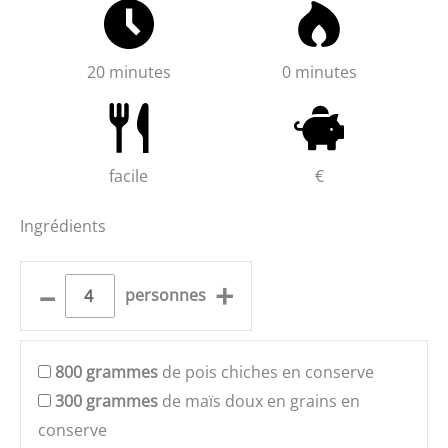
20 minutes
0 minutes
facile
€
Ingrédients
–
+
personnes
800
grammes
de pois chiches en conserve
300
grammes
de maïs doux en grains en
conserve