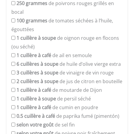
250
grammes
de poivrons rouges grillés en
bocal
100
grammes
de tomates séchées à l’huile,
égouttées
1
cuillère à soupe
de oignon rouge en flocons
(ou séché)
1
cuillère à café
de ail en semoule
6
cuillères à soupe
de huile d’olive vierge extra
3
cuillères à soupe
de vinaigre de vin rouge
2
cuillères à soupe
de jus de citron en bouteille
1
cuillère à café
de moutarde de Dijon
1
cuillère à soupe
de persil séché
1
cuillère à café
de cumin en poudre
0.5
cuillère à café
de paprika fumé (pimentón)
selon votre goût
de sel fin
selon votre goût
de poivre noir fraîchement