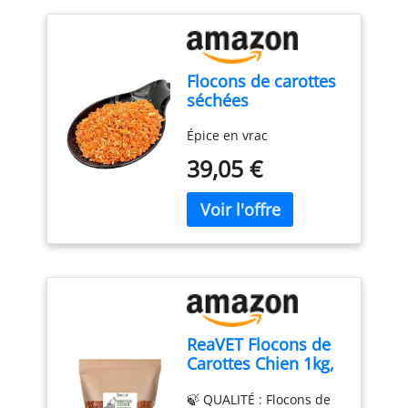
Flocons de carottes
séchées
déshydratées
Épice en vrac
végétales 20 g – 4,9
kg Daucus carota
39,05 €
(900 g)
ReaVET Flocons de
Carottes Chien 1kg,
Flocons de légumes
🍃 QUALITÉ : Flocons de
Chiens sans