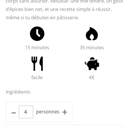
corps sans alourdir. Résultat: une mie tendre, un goût
d’épices bien net, et une recette simple à réussir,
même si tu débutes en pâtisserie.
15 minutes
35 minutes
facile
€€
Ingrédients
–
+
personnes