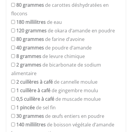
80
grammes
de carottes déshydratées en
flocons
180
millilitres
de eau
120
grammes
de okara d’amande en poudre
80
grammes
de farine d’avoine
40
grammes
de poudre d’amande
8
grammes
de levure chimique
2
grammes
de bicarbonate de sodium
alimentaire
2
cuillères à café
de cannelle moulue
1
cuillère à café
de gingembre moulu
0,5
cuillère à café
de muscade moulue
1
pincée
de sel fin
30
grammes
de œufs entiers en poudre
140
millilitres
de boisson végétale d’amande