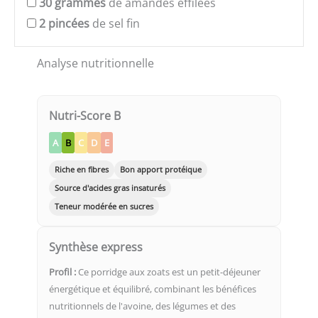
30
grammes
de amandes effilées
2
pincées
de sel fin
Analyse nutritionnelle
Nutri-Score B
A
B
C
D
E
Riche en fibres
Bon apport protéique
Source d'acides gras insaturés
Teneur modérée en sucres
Synthèse express
Profil :
Ce porridge aux zoats est un petit-déjeuner
énergétique et équilibré, combinant les bénéfices
nutritionnels de l'avoine, des légumes et des