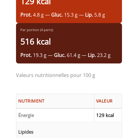
129 kcal
Prot.
4.8 g —
Gluc.
15.3 g —
Lip.
5.8 g
Par portion (4 parts)
516 kcal
Prot.
19.3 g —
Gluc.
61.4 g —
Lip.
23.2 g
Valeurs nutritionnelles pour 100 g
NUTRIMENT
VALEUR
Énergie
129 kcal
Lipides