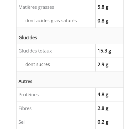
Matières grasses
5.8 g
dont acides gras saturés
0.8 g
Glucides
Glucides totaux
15.3 g
dont sucres
2.9 g
Autres
Protéines
4.8 g
Fibres
2.8 g
Sel
0.2 g