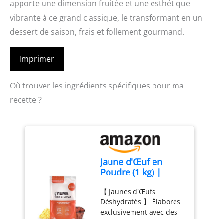
apporte une dimension fruitée et une esthétique
vibrante à ce grand classique, le transformant en un
dessert de saison, frais et follement gourmand.
Imprimer
Où trouver les ingrédients spécifiques pour ma
recette ?
Jaune d'Œuf en
Poudre (1 kg) |
Jaunes d'Œufs en
【 Jaunes d'Œufs
Poudre | Œufs
Déshydratés 】 Élaborés
Pasteurisés | Sans
exclusivement avec des
Additifs | Produits