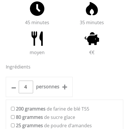
45 minutes
35 minutes
moyen
€€
Ingrédients
–
+
personnes
200
grammes
de farine de blé T55
80
grammes
de sucre glace
25
grammes
de poudre d’amandes