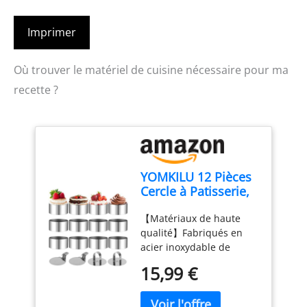
Imprimer
Où trouver le matériel de cuisine nécessaire pour ma
recette ?
YOMKILU 12 Pièces
Cercle à Patisserie,
Cercles de
【Matériaux de haute
Présentation 8cm
qualité】Fabriqués en
avec 2 Couvercle et
acier inoxydable de
2 Base, Emporte
qualité alimentaire, ils
Piece Rond en Acier
15,99 €
sont non toxiques,
Inoxydable, Anneau
résistants à la corrosion
de Mousse
et à la chaleur, pour une
Circulaire pour