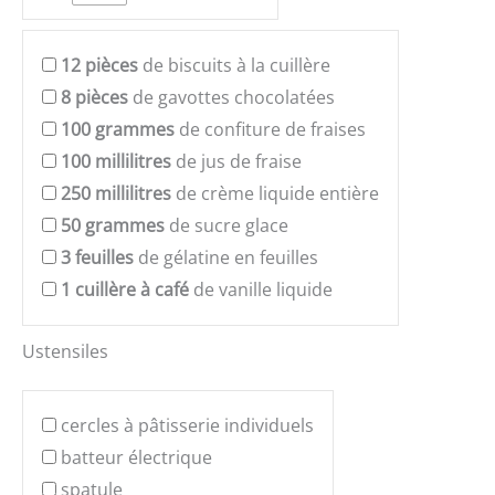
12
pièces
de biscuits à la cuillère
8
pièces
de gavottes chocolatées
100
grammes
de confiture de fraises
100
millilitres
de jus de fraise
250
millilitres
de crème liquide entière
50
grammes
de sucre glace
3
feuilles
de gélatine en feuilles
1
cuillère à café
de vanille liquide
Ustensiles
cercles à pâtisserie individuels
batteur électrique
spatule