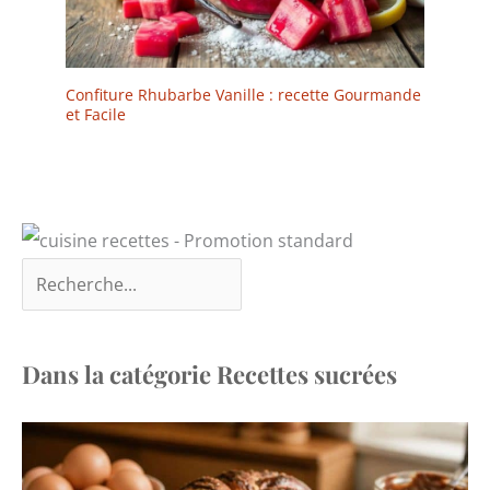
parfait pour la pâtisserie
quotidienne à la maison,
pour le thé de l'après-
midi avec des amis ou
pour des occasions
Confiture Rhubarbe Vanille : recette Gourmande
et Facile
festives et crée des
desserts visuellement
attrayants en un rien de
temps qui ajoutent une
touche spéciale et de
sophistication à
n'importe quelle table
Dans la catégorie Recettes sucrées