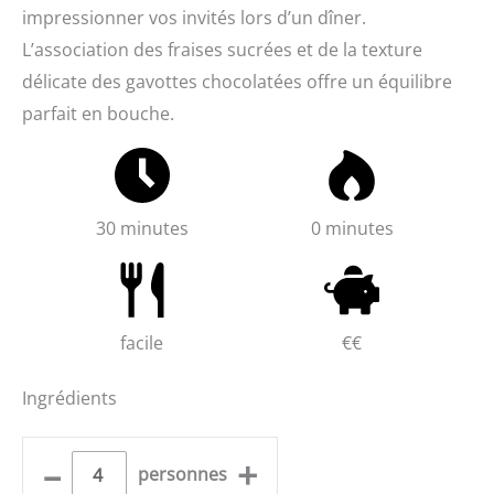
impressionner vos invités lors d’un dîner.
L’association des fraises sucrées et de la texture
délicate des gavottes chocolatées offre un équilibre
parfait en bouche.
30 minutes
0 minutes
facile
€€
Ingrédients
–
+
personnes