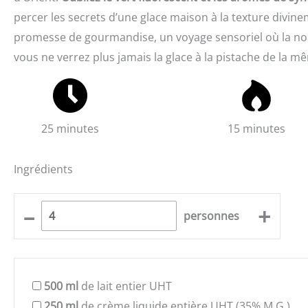
percer les secrets d’une glace maison à la texture divin
promesse de gourmandise, un voyage sensoriel où la nobl
vous ne verrez plus jamais la glace à la pistache de la 
25 minutes
15 minutes
Ingrédients
–
+
personnes
500
ml
de lait entier UHT
250
ml
de crème liquide entière UHT (35% M.G.)