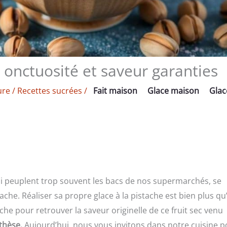
: onctuosité et saveur garanties
ure
/
Recettes sucrées
/
Fait maison
Glace maison
Glac
 qui peuplent trop souvent les bacs de nos supermarchés, se
ache. Réaliser sa propre glace à la pistache est bien plus q
che pour retrouver la saveur originelle de ce fruit sec venu
thèse.
Aujourd’hui, nous vous invitons dans notre cuisine p