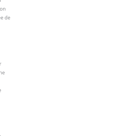
ion
ée de
r
Une
e