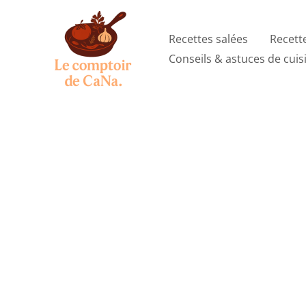
Aller
au
Recettes salées
Recett
contenu
Conseils & astuces de cuis