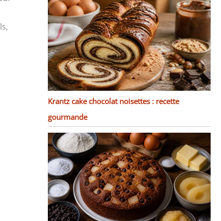
ls,
Krantz cake chocolat noisettes : recette
gourmande