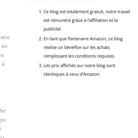
ière
s en
is
 à
fer
gez
é
ez