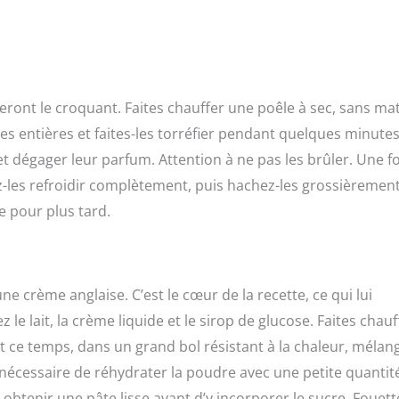
ont le croquant. Faites chauffer une poêle à sec, sans mat
s entières et faites-les torréfier pendant quelques minute
 dégager leur parfum. Attention à ne pas les brûler. Une fo
ez-les refroidir complètement, puis hachez-les grossièrement
e pour plus tard.
ne crème anglaise. C’est le cœur de la recette, ce qui lui
e lait, la crème liquide et le sirop de glucose. Faites chauf
t ce temps, dans un grand bol résistant à la chaleur, mélan
t nécessaire de réhydrater la poudre avec une petite quantit
r obtenir une pâte lisse avant d’y incorporer le sucre. Fouett