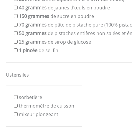
40
grammes
de jaunes d’œufs en poudre
150
grammes
de sucre en poudre
70
grammes
de pâte de pistache pure (100% pista
50
grammes
de pistaches entières non salées et 
25
grammes
de sirop de glucose
1
pincée
de sel fin
Ustensiles
sorbetière
thermomètre de cuisson
mixeur plongeant