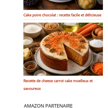
Cake poire chocolat : recette facile et délicieuse
Recette de cheese carrot cake moelleux et
savoureux