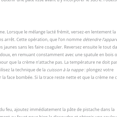
ème. Lorsque le mélange lacté frémit, versez-en lentement la
ans arrêt. Cette opération, que l’on nomme
détendre l’appare
jaunes sans les faire coaguler. Reversez ensuite le tout d
 feu doux, en remuant constamment avec une spatule en bois 
 pour que la crème n’attache pas. La température ne doit pa
lisez la technique de la
cuisson à la nappe
: plongez votre
r la face bombée. Si la trace reste nette et que la crème ne 
du feu, ajoutez immédiatement la pâte de pistache dans la
ent au fouet pour bien la dissoudre et obtenir une couleu