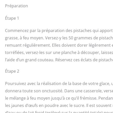
Préparation
Étape 1
Commencez par la préparation des pistaches qui apporter
grasse, à feu moyen. Versez-y les 50 grammes de pistache
remuant régulièrement. Elles doivent dorer légèrement et
torréfiées, versez-les sur une planche à découper, laiss
l’aide d’un grand couteau. Réservez ces éclats de pistach
Étape 2
Poursuivez avec la réalisation de la base de votre glace, u
donnera toute son onctuosité. Dans une casserole, versez l
le mélange à feu moyen jusqu’à ce qu’il frémisse. Pendan
les jaunes d’œufs en poudre avec le sucre. Il est souven
d’eau ou de lait froid (prélevé sur la quantité totale) pou