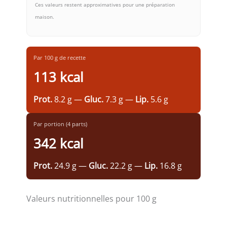
Ces valeurs restent approximatives pour une préparation
maison.
Par 100 g de recette
113 kcal
Prot.
8.2 g —
Gluc.
7.3 g —
Lip.
5.6 g
Par portion (4 parts)
342 kcal
Prot.
24.9 g —
Gluc.
22.2 g —
Lip.
16.8 g
Valeurs nutritionnelles pour 100 g