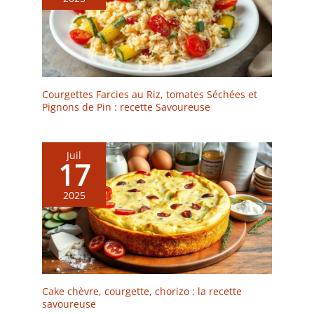
volailles ou autres
préparations avant la
cuisson. Retirez
facilement la ficelle une
fois la cuisson terminée.
Courgettes Farcies au Riz, tomates Séchées et
Pignons de Pin : recette Savoureuse
Juil
17
2025
Cake chèvre, courgette, chorizo : la recette
savoureuse