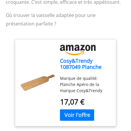
croquante. C’est simple, efficace et très appétissant.
Où trouver la vaisselle adaptée pour une
présentation parfaite ?
Cosy&Trendy
1087049 Planche
Apéro, Bois naturel,
Marque de qualité:
60x14.1xh1.5 Cm,
Planche Apéro de la
Beige
marque Cosy&Trendy
reconnue pour ses
17,07 €
produits de service
élégants Matériau
naturel: Planche
fabriquée en bois naturel
offrant authenticité et