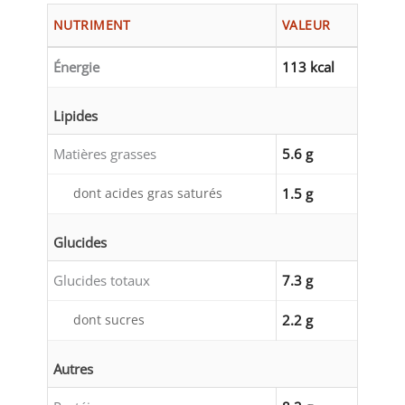
NUTRIMENT
VALEUR
Énergie
113 kcal
Lipides
Matières grasses
5.6 g
dont acides gras saturés
1.5 g
Glucides
Glucides totaux
7.3 g
dont sucres
2.2 g
Autres