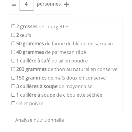
–
+
personnes
2
grosses
de courgettes
2
œufs
50
grammes
de farine de blé ou de sarrasin
40
grammes
de parmesan râpé
1
cuillère à café
de ail en poudre
200
grammes
de thon au naturel en conserve
150
grammes
de maïs doux en conserve
3
cuillères à soupe
de mayonnaise
1
cuillère à soupe
de ciboulette séchée
sel et poivre
Analyse nutritionnelle