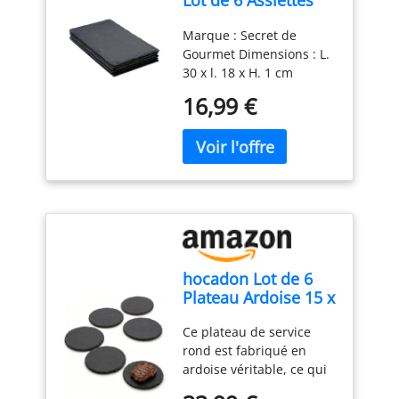
Lot de 6 Assiettes
facilitant la manipulation
Plates Ardoise II
chacune. GARANTIE:
et le service de vos
Marque : Secret de
30cm Gris
Nous garantissons la
apéritifs lors de vos
Gourmet Dimensions : L.
qualité de nos produits.
réceptions
30 x l. 18 x H. 1 cm
Matière : Ardoise Coloris :
16,99 €
Gris
hocadon Lot de 6
Plateau Ardoise 15 x
15 cm Assiettes
Ce plateau de service
Rond en Ardoise
rond est fabriqué en
ardoise véritable, ce qui
donne à chaque assiette