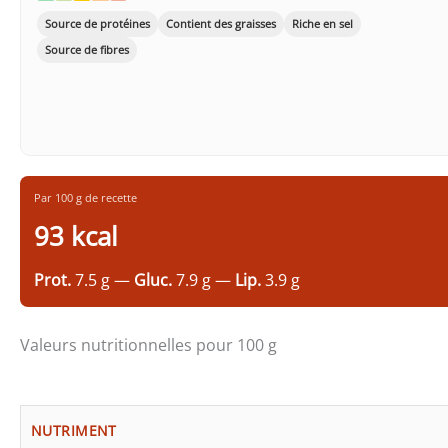
Source de protéines
Contient des graisses
Riche en sel
Source de fibres
Par 100 g de recette
93 kcal
Prot.
7.5 g —
Gluc.
7.9 g —
Lip.
3.9 g
Valeurs nutritionnelles pour 100 g
NUTRIMENT