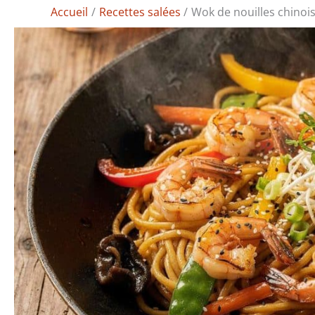
Accueil
Recettes salées
Wok de nouilles chinoi