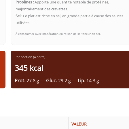
Protéines :
Apporte une quantité notable de protéines,
majoritairement des crevettes.
Sel :
Le plat est riche en sel, en grande partie à cause des sauces
utilisées.
À consommer avec modération en raison de sa teneur en sel.
Par portion (4 parts)
345 kcal
Prot.
27.8 g —
Gluc.
29.2 g —
Lip.
14.3 g
VALEUR