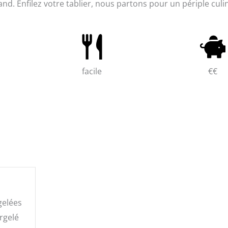
nd. Enfilez votre tablier, nous partons pour un périple culi
facile
€€
gelées
rgelé