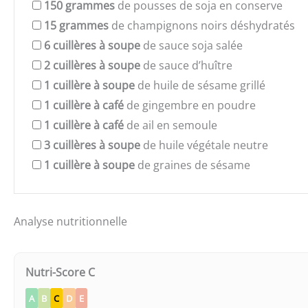
150
grammes
de pousses de soja en conserve
15
grammes
de champignons noirs déshydratés
6
cuillères à soupe
de sauce soja salée
2
cuillères à soupe
de sauce d’huître
1
cuillère à soupe
de huile de sésame grillé
1
cuillère à café
de gingembre en poudre
1
cuillère à café
de ail en semoule
3
cuillères à soupe
de huile végétale neutre
1
cuillère à soupe
de graines de sésame
Analyse nutritionnelle
Nutri-Score C
A
B
C
D
E