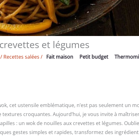
 crevettes et légumes
/
Recettes salées
/
Fait maison
Petit budget
Thermomi
e wok, cet ustensile emblématique, n’est pas seulement un m
textures croquantes. Aujourd’hui, je vous invite à maîtriser 
pilles : un wok de nouilles aux crevettes et légumes. Oublie
lques gestes simples et rapides, transformez des ingrédien