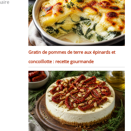
naire
Gratin de pommes de terre aux épinards et
concoillotte : recette gourmande