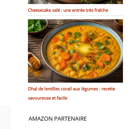
Cheesecake salé : une entrée très fraîche
Dhal de lentilles corail aux légumes : recette
savoureuse et facile