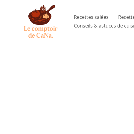
Aller
au
Recettes salées
Recett
contenu
Conseils & astuces de cuis