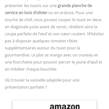
minuterie pendant 5
présenter les toasts sur une
grande planche de
minutes. Des œufs
service en bois d’olivier
ou en ardoise. Pour une
parfaitement cuits à la
coque, à chaque fois!
touche de chef, vous pouvez couper le toast en deux
Vous pouvez également
en diagonale juste avant de servir, révélant ainsi la
prolonger ou raccourcir
coupe parfaite de l’œuf et son cœur coulant. N’hésitez
le temps de cuisson,
selon vos préférences
pas à disposer quelques tomates rôties
pour vos œufs pochés.
supplémentaires autour du toast pour la
Bien conçu : Nos tasses
gourmandise. Le plat se mange avec un couteau et
de cuisson d’œufs en
silicone YomiFamily ont 4
une fourchette pour pouvoir percer le jaune d’œuf et
tasses de couleurs
en imbiber chaque bouchée.
bonbon – si belles. Ils ont
un fond annulaire
Où trouver la vaisselle adaptée pour une
spécialement conçu qui
les rend stables sur
présentation parfaite ?
n'importe quelle surface
de cuisine. Les
coquetiers pochés sont
empilables et faciles à