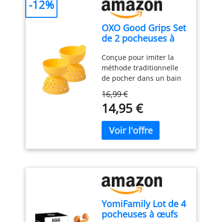
-12%
OXO Good Grips Set
de 2 pocheuses à
œuf en silicone
Conçue pour imiter la
méthode traditionnelle
de pocher dans un bain
d’eau La forme contient
16,99 €
l’œuf pour être
14,95 €
parfaitement poché
grâce à sa forme en
entonnoir qui guide l’œuf
dans l’eau pour
empêcher le jaune de se
briser Le motif de
perforation optimise la
circulation de l’eau tout
autour de l’œuf pour une
YomiFamily Lot de 4
cuisson homogène et le
pocheuses à œufs
repère pratique indique