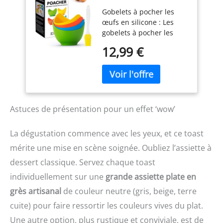
en silicone avec
la quantité d’eau à
Gobelets à pocher les
supports en
ajouter dans la casserole
œufs en silicone : Les
anneau,
Le silicone
gobelets à pocher les
antiadhésifs, pour
thermorésistant est facile
œufs YomiFamily sont en
friteuse à air, four
à nettoyer et se replie sur
12,99 €
silicone de haute qualité,
de cuisson ou
lui-même pour un
adaptés à un usage
cuisinière, sans BPA
rangement efficace Petite
alimentaire, sans BPA,
patte pratique pour une
améliorés, épaissis, plage
extraction en toute
de température : 0-230
sécurité de l’eau
°C. Convient pour four,
bouillante, sans
Astuces de présentation pour un effet ‘wow’
friteuse à air et
bisphénol A et lavable au
cuisinière. 【Œufs
lave-vaisselle
La dégustation commence avec les yeux, et ce toast
pochés parfaits】-
mérite une mise en scène soignée. Oubliez l’assiette à
Utilisez de l'huile en
spray avant de pocher les
dessert classique. Servez chaque toast
œufs pour une meilleure
individuellement sur une
grande assiette plate en
expérience antiadhésive.
Placez les tasses dans 2,5
grès artisanal
de couleur neutre (gris, beige, terre
cm d'eau bouillante,
cuite) pour faire ressortir les couleurs vives du plat.
mettez un couvercle sur
Une autre option, plus rustique et conviviale, est de
la poêle et réglez la