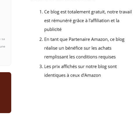
e sa
 une