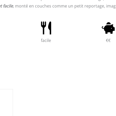
 facile
, monté en couches comme un petit reportage, imag
facile
€€