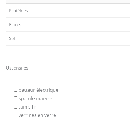
Protéines
Fibres
Sel
Ustensiles
batteur électrique
spatule maryse
tamis fin
verrines en verre