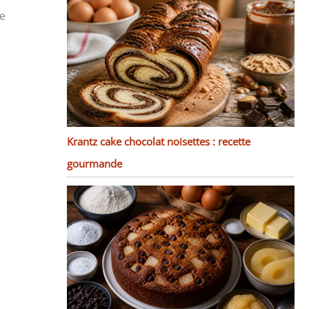
e
Krantz cake chocolat noisettes : recette
gourmande