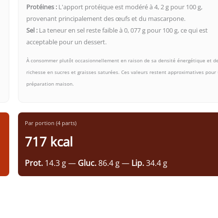
Protéines :
L'apport protéique est modéré à 4, 2 g pour 100 g,
provenant principalement des œufs et du mascarpone.
Sel :
La teneur en sel reste faible à 0, 077 g pour 100 g, ce qui est
acceptable pour un dessert.
À consommer plutôt occasionnellement en raison de sa densité énergétique et d
richesse en sucres et graisses saturées. Ces valeurs restent approximatives pour
préparation maison.
Par portion (4 parts)
717 kcal
Prot.
14.3 g —
Gluc.
86.4 g —
Lip.
34.4 g