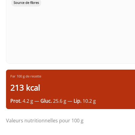
Source de fibres
Par 100 g de recette
213 kcal
Prot.
4.2 g —
Gluc.
25.6 g —
Lip.
10.2 g
Valeurs nutritionnelles pour 100 g