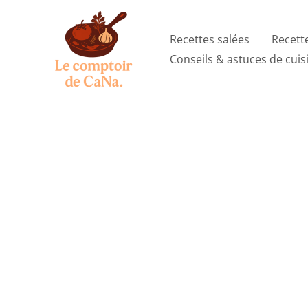
Aller
au
Recettes salées
Recett
contenu
Conseils & astuces de cuis