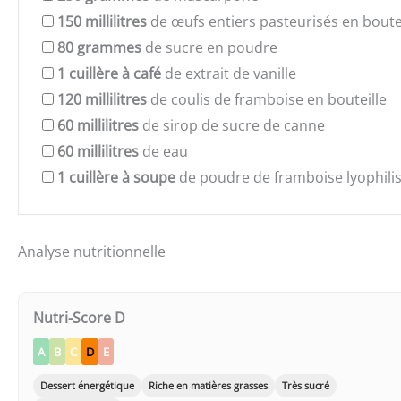
150
millilitres
de œufs entiers pasteurisés en boutei
80
grammes
de sucre en poudre
1
cuillère à café
de extrait de vanille
120
millilitres
de coulis de framboise en bouteille
60
millilitres
de sirop de sucre de canne
60
millilitres
de eau
1
cuillère à soupe
de poudre de framboise lyophili
Analyse nutritionnelle
Nutri-Score D
A
B
C
D
E
Dessert énergétique
Riche en matières grasses
Très sucré