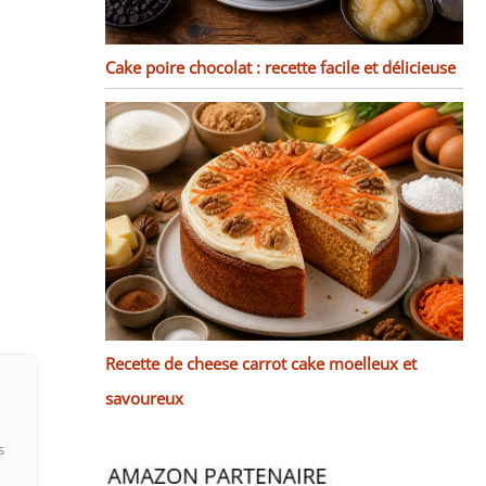
Cake poire chocolat : recette facile et délicieuse
Recette de cheese carrot cake moelleux et
savoureux
s