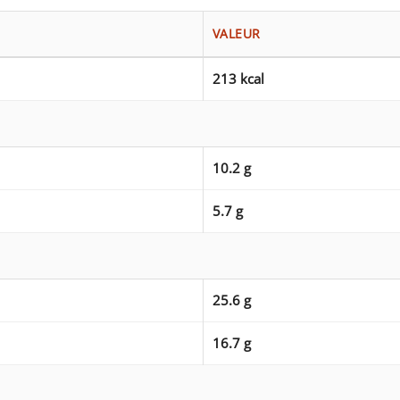
VALEUR
213 kcal
10.2 g
5.7 g
25.6 g
16.7 g