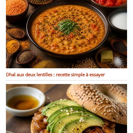
service de table est
unique. Veuillez noter
que les variations de
couleur ne sont pas des
défauts, mais plutôt le
résultat de la perfection
inhérente à ce processus
ancien.
Dhal aux deux lentilles : recette simple à essayer