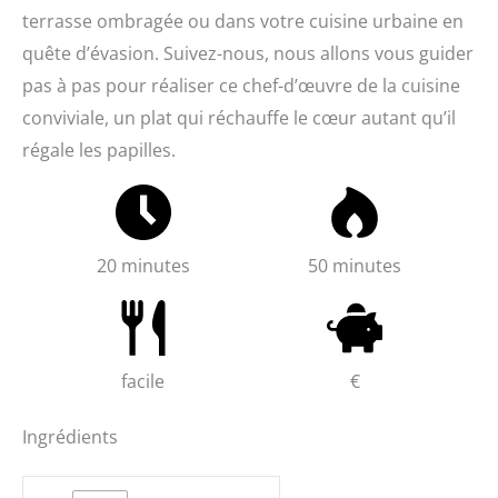
terrasse ombragée ou dans votre cuisine urbaine en
quête d’évasion. Suivez-nous, nous allons vous guider
pas à pas pour réaliser ce chef-d’œuvre de la cuisine
conviviale, un plat qui réchauffe le cœur autant qu’il
régale les papilles.
20 minutes
50 minutes
facile
€
Ingrédients