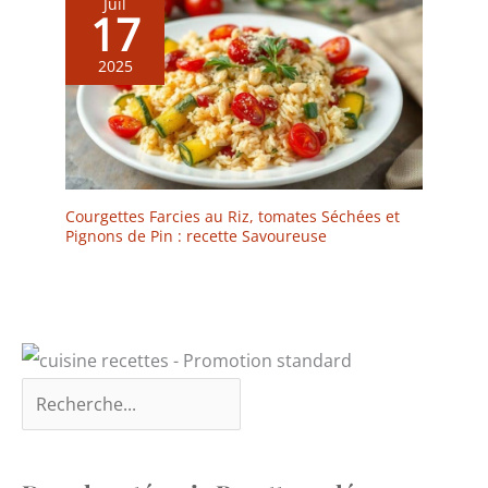
Juil
uniques. La vernissure
17
donne à chaque assiette
et bol son propre
2025
caractère, ajoutant
élégance et charme à
votre disposition de
table. Vos plats seront
encore plus appétissants
avec cette touche
Courgettes Farcies au Riz, tomates Séchées et
élégante. 【Excellente
Pignons de Pin : recette Savoureuse
option de cadeau】le
service de table 24 pièces
est livré dans un
emballage exquis, ce qui
en fait le cadeau parfait
pour une pendaison de
crémaillère, un mariage,
une fête d'anniversaire
ou des moments
mémorables partagés
avec la famille et les