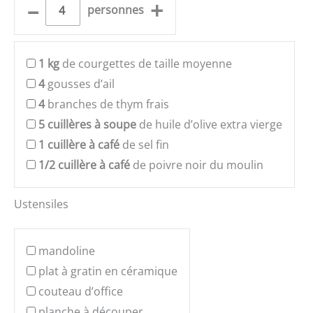
–
+
personnes
1
kg
de courgettes de taille moyenne
4
gousses d’ail
4
branches de thym frais
5
cuillères à soupe
de huile d’olive extra vierge
1
cuillère à café
de sel fin
1/2
cuillère à café
de poivre noir du moulin
Ustensiles
mandoline
plat à gratin en céramique
couteau d’office
planche à découper