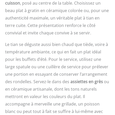
cuisson
, posé au centre de la table. Choisissez un
lames tranchantes en
assiette, ou placez la
acier inoxydable, 1
mandoline au-dessus
beau plat à gratin en céramique colorée ou, pour une
brosse de nettoyage
d'un bol.. Fruits et
authenticité maximale, un véritable plat à tian en
Matériau de Qualité
légumes sont coupés en
terre cuite. Cette présentation renforce le côté
Alimentaire - Le coupe
quelques secondes :
oignon manuel est
pour carottes, oignons,
convivial et invite chaque convive à se servir.
fabriqué en PP de qualité
courgettes, tomates et
alimentaire et 420J2, sans
bien plus encore.
Le tian se déguste aussi bien chaud que tiède, voire à
BPA, ce qui permet de
Réduisez le temps de
température ambiante, ce qui en fait un plat idéal
conserver des
préparation et facilitez la
ingrédients sains,
cuisine au quotidien
pour les buffets d’été. Pour le service, utilisez une
nutritifs et sûrs. Avec ce
Utilisation sûre et
large spatule ou une cuillère de service pour prélever
coupe-légumes à
nettoyage facile – Son
une portion en essayant de conserver l’arrangement
mandoline, vous pouvez
design ergonomique
être sûr de préparer des
offre une prise en main
des rondelles. Servez-le dans des
assiettes en grès
ou
dîners sains, délicieux et
confortable et une
en céramique artisanale, dont les tons naturels
créatifs pour votre
utilisation simple, tout en
famille. Utilisation
mettront en valeur les couleurs du plat. Il
facilitant le nettoyage et
Multifonctionnelle - Le
l’entretien au quotidien.
accompagne à merveille une grillade, un poisson
coupe légumes peut
Après utilisation, il suffit
blanc ou peut tout à fait se suffire à lui-même avec
trancher, découper,
de placer le bouton sur la