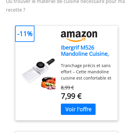
Où trouver le matériel de cuisine nécessaire pour ma
recette ?
-11%
Ibergrif M526
Mandoline Cuisine,
Coupe Légumes
Tranchage précis et sans
Réglable 1–4 mm
effort – Cette mandoline
cuisine est confortable et
facile à utiliser. Elle
8,99 €
permet d’obtenir des
7,99 €
tranches fines, nettes et
régulières avec un
minimum d’effort. Que
vous soyez débutant ou
cuisinier expérimenté,
elle est simple et intuitive