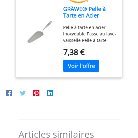
GRÄWE® Pelle à
Tarte en Acier
Inoxydable série
Pelle à tarte en acier
Königstein
inoxydable Passe au lave-
vaisselle Pelle à tarte
simple sans décor - Polie
7,38 €
à la main Matériau : acier
inoxydable chromé 18 %
Articles similaires