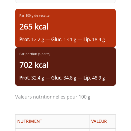
Par 100 g de recette
265 kcal
Prot.
12.2 g —
Gluc.
13.1 g —
Lip.
18.4 g
Par portion (4 parts)
702 kcal
Prot.
32.4 g —
Gluc.
34.8 g —
Lip.
48.9 g
Valeurs nutritionnelles pour 100 g
NUTRIMENT
VALEUR