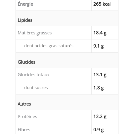
Énergie
265 kcal
Lipides
Matières grasses
18.4 g
dont acides gras saturés
9.1 g
Glucides
Glucides totaux
13.1 g
dont sucres
1.8 g
Autres
Protéines
12.2 g
Fibres
0.9 g