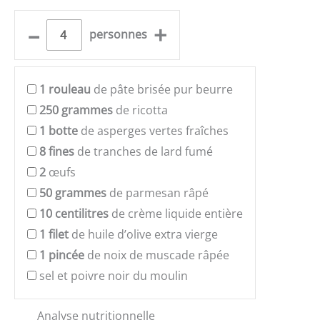
–
+
personnes
1
rouleau
de pâte brisée pur beurre
250
grammes
de ricotta
1
botte
de asperges vertes fraîches
8
fines
de tranches de lard fumé
2
œufs
50
grammes
de parmesan râpé
10
centilitres
de crème liquide entière
1
filet
de huile d’olive extra vierge
1
pincée
de noix de muscade râpée
sel et poivre noir du moulin
Analyse nutritionnelle