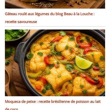
Gâteau roulé aux légumes du blog Beau à la Louche :
recette savoureuse
Moqueca de peixe : recette brésilienne de poisson au lait
de coco