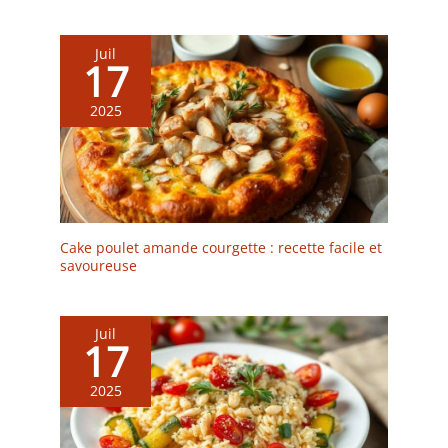
Juil
17
2025
Cake poulet amande courgette : recette facile et
savoureuse
Juil
17
2025