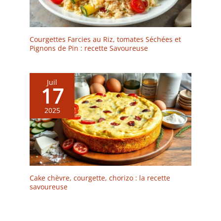
Courgettes Farcies au Riz, tomates Séchées et
Pignons de Pin : recette Savoureuse
Juil
17
2025
Cake chèvre, courgette, chorizo : la recette
savoureuse