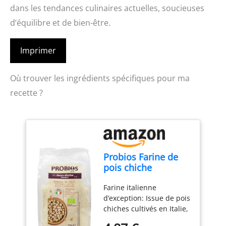
dans les tendances culinaires actuelles, soucieuses
d’équilibre et de bien-être.
Imprimer
Où trouver les ingrédients spécifiques pour ma
recette ?
Probios Farine de
pois chiche
biologique - Sans
Farine italienne
gluten - Riche en
d’exception: Issue de pois
protéines et en
chiches cultivés en Italie,
fibres - 375 g
cette Farine Italienne est