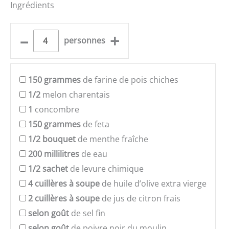
Ingrédients
–
+
personnes
150
grammes
de farine de pois chiches
1/2
melon charentais
1
concombre
150
grammes
de feta
1/2
bouquet
de menthe fraîche
200
millilitres
de eau
1/2
sachet
de levure chimique
4
cuillères à soupe
de huile d’olive extra vierge
2
cuillères à soupe
de jus de citron frais
selon goût
de sel fin
selon goût
de poivre noir du moulin