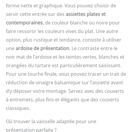
après la cuisson et facile
forme nette et graphique. Vous pouvez choisir de
en famille et entre amis.
à rincer et à essuyer lors
Facile à nettoyer : il peut
servir cette entrée sur des
assiettes plates et
du nettoyage Taille
être lavé à la main avec
contemporaines
, de couleur blanche ou noire pour
Précise: Le diamètre du
un peu d'eau et de
cercle tartelette est
savon. Ou vous pouvez
faire ressortir les couleurs vives du plat. Une autre
rigoureusement contrôlé
également le mettre dans
option, plus rustique et tendance, consiste à utiliser
à 8 cm. La taille précise
le lave-vaisselle, ce qui
garantit non seulement
une
ardoise de présentation
. Le contraste entre le
est plus facile et plus
l'apparence standardisée
rapide. Design de bord
noir mat de l’ardoise et les teintes vertes, blanches et
des produits cuits, mais
roulé : Les bords de ces
orangées du tartare est particulièrement saisissant.
rend également le
moules à gâteau ronds
contrôle des portions des
sont conçus avec des
Pour une touche finale, vous pouvez tracer un trait de
ingrédients plus précis
bords roulés, lisses et ne
réduction de vinaigre balsamique sur l’assiette avant
Améliorer l'Efficacité: Les
blessent pas vos mains,
d’y déposer votre montage. Servez avec des couverts
pâtissiers peuvent
environ 10 cm de
utiliser des cercles tarte
diamètre et 2,5 cm de
à entremets, plus fins et élégants que des couverts
pour réaliser plusieurs
hauteur, à poser à plat
classiques.
fonds de tarte à la fois
sur la plaque de cuisson,
afin d'améliorer
garantissant
Où trouver la vaisselle adaptée pour une
l'efficacité de la cuisson.
efficacement que la
Il est adapté aux
nourriture est placée.
présentation parfaite ?