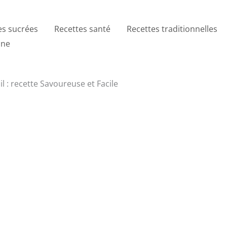
es sucrées
Recettes santé
Recettes traditionnelles
ine
l : recette Savoureuse et Facile