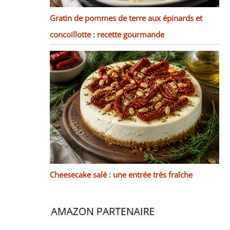
Gratin de pommes de terre aux épinards et
concoillotte : recette gourmande
Cheesecake salé : une entrée très fraîche