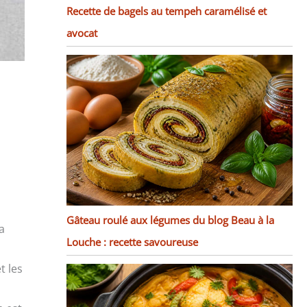
Recette de bagels au tempeh caramélisé et
avocat
Gâteau roulé aux légumes du blog Beau à la
a
Louche : recette savoureuse
t les