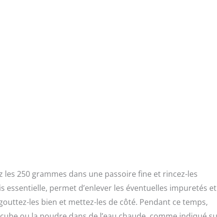
z les 250 grammes dans une passoire fine et rincez-les
 essentielle, permet d’enlever les éventuelles impuretés et
gouttez-les bien et mettez-les de côté. Pendant ce temps,
le cube ou la poudre dans de l’eau chaude, comme indiqué s