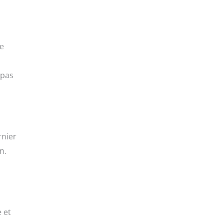
re
 pas
rnier
n.
 et