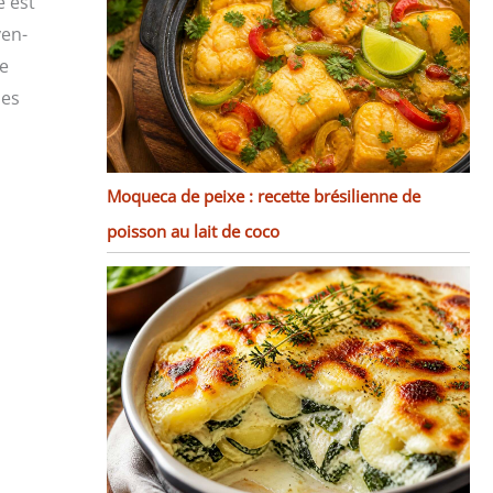
e est
yen-
se
des
Moqueca de peixe : recette brésilienne de
poisson au lait de coco