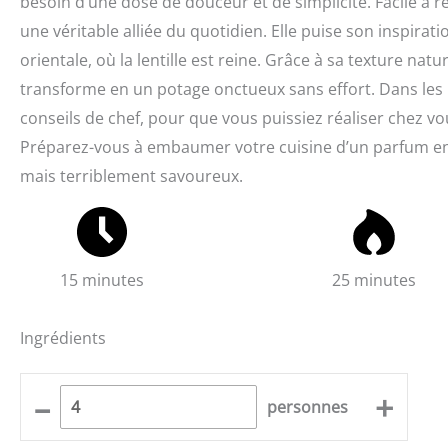
besoin d’une dose de douceur et de simplicité. Facile à r
une véritable alliée du quotidien. Elle puise son inspir
orientale, où la lentille est reine. Grâce à sa texture natu
transforme en un potage onctueux sans effort. Dans les l
conseils de chef, pour que vous puissiez réaliser chez vo
Préparez-vous à embaumer votre cuisine d’un parfum envo
mais terriblement savoureux.
15 minutes
25 minutes
Ingrédients
–
+
personnes