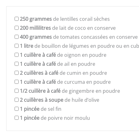
250
grammes
de lentilles corail sèches
200
millilitres
de lait de coco en conserve
400
grammes
de tomates concassées en conserve
1
litre
de bouillon de légumes en poudre ou en cu
1
cuillère à café
de oignon en poudre
1
cuillère à café
de ail en poudre
2
cuillères à café
de cumin en poudre
1
cuillère à café
de curcuma en poudre
1/2
cuillère à café
de gingembre en poudre
2
cuillères à soupe
de huile d’olive
1
pincée
de sel fin
1
pincée
de poivre noir moulu