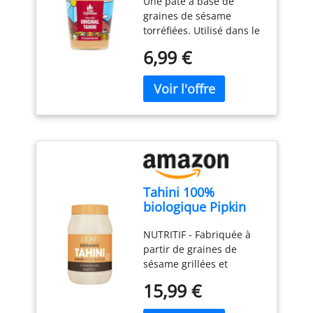
Une pâte à base de
graines de sésame
torréfiées. Utilisé dans le
houmus, la halva, les
6,99 €
salades et mangé comme
une étalée sur le toast 19
portions Convient aux
végétariens.
Tahini 100%
biologique Pipkin
908g - Graines de
NUTRITIF - Fabriquée à
sésame éthiopien
partir de graines de
grillées et pressées -
sésame grillées et
Entièrement naturel,
pressées provenant
kascher, végétarien,
15,99 €
d'une source unique en
et sans OGM
Éthiopie, cette pâte