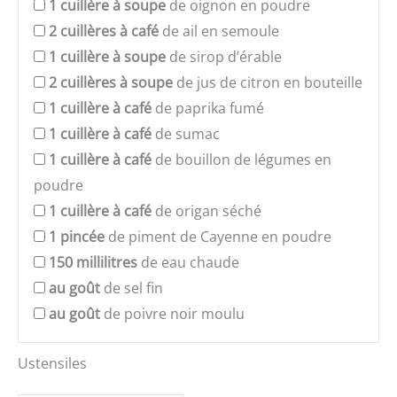
1
cuillère à soupe
de oignon en poudre
2
cuillères à café
de ail en semoule
1
cuillère à soupe
de sirop d’érable
2
cuillères à soupe
de jus de citron en bouteille
1
cuillère à café
de paprika fumé
1
cuillère à café
de sumac
1
cuillère à café
de bouillon de légumes en
poudre
1
cuillère à café
de origan séché
1
pincée
de piment de Cayenne en poudre
150
millilitres
de eau chaude
au goût
de sel fin
au goût
de poivre noir moulu
Ustensiles