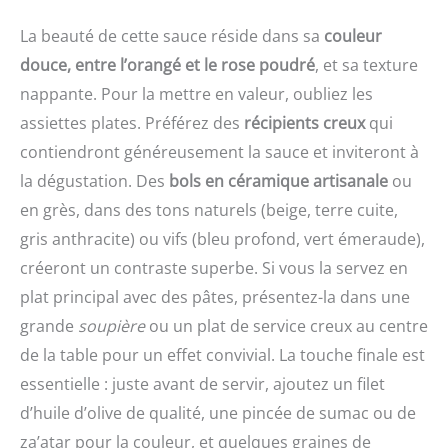
évite les éclaboussures et
mixer directement les
ingrédient répond aux
les dégâts, pour une
ingrédients, simplifiant la
normes de qualité les
La beauté de cette sauce réside dans sa
couleur
expérience plus propre
préparation des repas
plus strictes.
et plus agréable DESIGN
douce, entre l’orangé et le rose poudré
, et sa texture
Contenu de la livraison :
Engagement qualité:
CONFORTABLE : Une
Mixeur plongeant
nappante. Pour la mettre en valeur, oubliez les
Nous respectons des
poignée ergonomique
ErgoMixx 600 W avec 2
normes exceptionnelles
assiettes plates. Préférez des
récipients creux
qui
avec une prise en main
vitesses et gobelet
tout au long de la chaîne
texturée, pour
doseur
contiendront généreusement la sauce et inviteront à
de valeur, de la culture à
expérience plus facile et
l'emballage, afin de
la dégustation. Des
bols en céramique artisanale
ou
plus confortable, idéal
assurer une qualité
en grès, dans des tons naturels (beige, terre cuite,
pour une utilisation
constante des produits.
fréquente DURABLE : 2
gris anthracite) ou vifs (bleu profond, vert émeraude),
lames Zelkrom qui
créeront un contraste superbe. Si vous la servez en
garantissent des
performances durables
plat principal avec des pâtes, présentez-la dans une
REPARABILITE 15 ANS AU
grande
soupière
ou un plat de service creux au centre
JUSTE PRIX : engagement
de la table pour un effet convivial. La touche finale est
de réparabilité 15 ans au
juste prix grâce à notre
essentielle : juste avant de servir, ajoutez un filet
réseau de 6200
d’huile d’olive de qualité, une pincée de sumac ou de
réparateurs dans le
za’atar pour la couleur, et quelques graines de
monde, pour contribuer