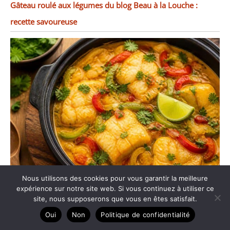
Gâteau roulé aux légumes du blog Beau à la Louche :
recette savoureuse
Nous utilisons des cookies pour vous garantir la meilleure
Moqueca de peixe : recette brésilienne de poisson au lait
expérience sur notre site web. Si vous continuez à utiliser ce
site, nous supposerons que vous en êtes satisfait.
de coco
Oui
Non
Politique de confidentialité