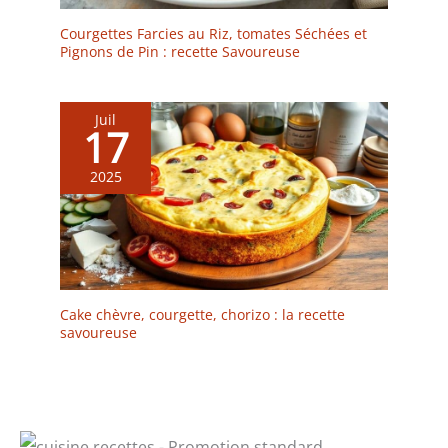
adaptée à la cuisson au
four traditionnel jusqu'à
Courgettes Farcies au Riz, tomates Séchées et
250°C. FACILE À
Pignons de Pin : recette Savoureuse
NETTOYER : Avec l'opale,
concentrez-vous sur la
cuisine, et pas sur le
Juil
17
nettoyage. L'opale facilite
le nettoyage à la main, et
2025
passe également au lave-
vaisselle. La collection
Smart Cuisine Diwali
vous propose 4 plats de
service différents,
disponibles à l'unité ou
en services 3 et 4 pièces,
Cake chèvre, courgette, chorizo : la recette
pour s'accorder à tous
savoureuse
vos repas, au quotidien
ou lors de vos réceptions
familiales et festives.
LUMINARC, FEEL
CREATIVE : Depuis des