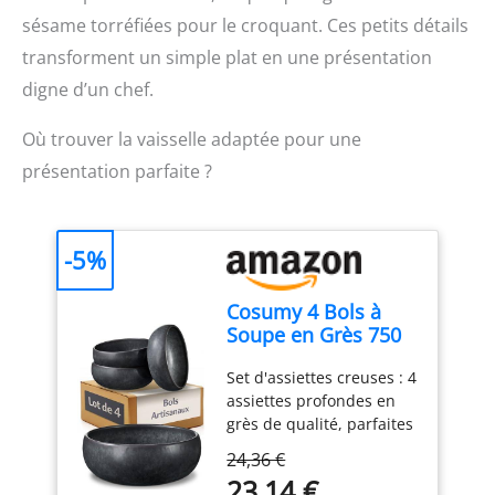
à la protection de
sésame torréfiées pour le croquant. Ces petits détails
l’environnement et à la
transforment un simple plat en une présentation
réduction des déchets
FACILE À NETTOYER :
digne d’un chef.
Pièces amovibles
résistantes au lave-
Où trouver la vaisselle adaptée pour une
vaisselle pour une
présentation parfaite ?
utilisation quotidienne
sans effort CONTENU
DANS LA BOÎTE : Pied
mixeur Moulinex
-5%
Turbomix, gobelet de 800
ml
Cosumy 4 Bols à
Soupe en Grès 750
ml – Assiette Creuse
Set d'assiettes creuses : 4
– Petit Déjeuner
assiettes profondes en
grès de qualité, parfaites
pour les pâtes,
24,36 €
spaghettis ou soupes.
23,14 €
Diamètre : 16 cm |