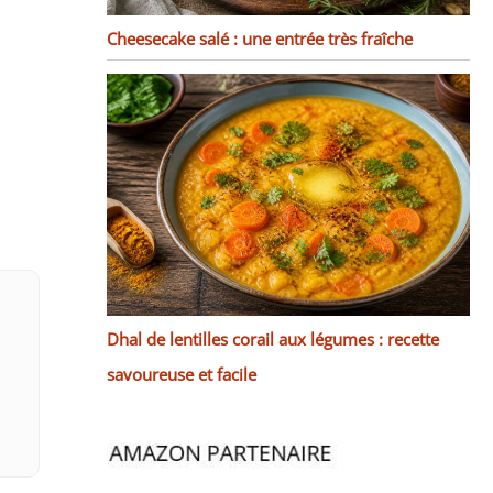
Cheesecake salé : une entrée très fraîche
Dhal de lentilles corail aux légumes : recette
savoureuse et facile