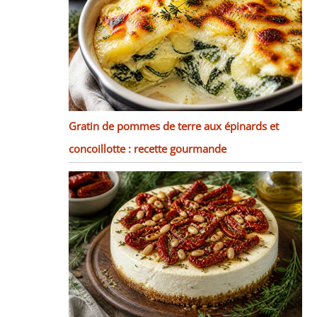
Gratin de pommes de terre aux épinards et
concoillotte : recette gourmande