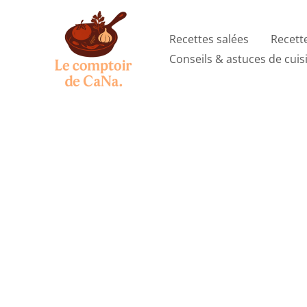
Aller
au
Recettes salées
Recett
contenu
Conseils & astuces de cuis