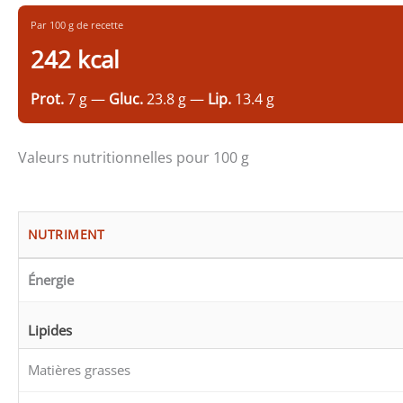
Par 100 g de recette
242 kcal
Prot.
7 g —
Gluc.
23.8 g —
Lip.
13.4 g
Valeurs nutritionnelles pour 100 g
NUTRIMENT
Énergie
Lipides
Matières grasses