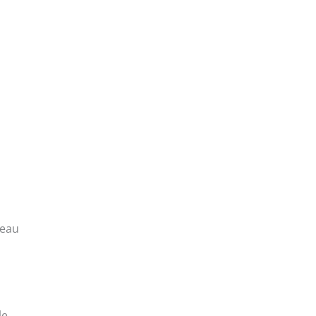
’eau
le