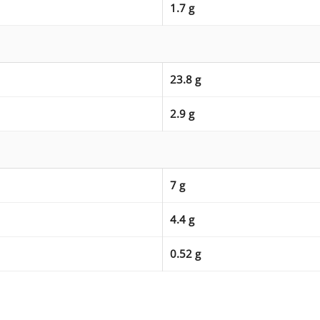
1.7 g
23.8 g
2.9 g
7 g
4.4 g
0.52 g