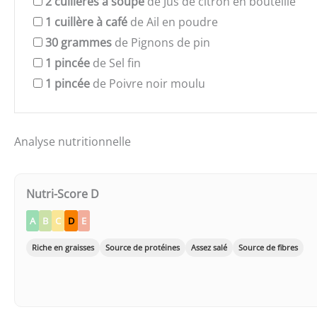
2
cuillères à soupe
de Jus de citron en bouteille
1
cuillère à café
de Ail en poudre
30
grammes
de Pignons de pin
1
pincée
de Sel fin
1
pincée
de Poivre noir moulu
Analyse nutritionnelle
Nutri-Score D
A
B
C
D
E
Riche en graisses
Source de protéines
Assez salé
Source de fibres