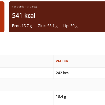
Par portion (4 parts)
541 kcal
Prot.
15.7 g —
Gluc.
53.1 g —
Lip.
30 g
VALEUR
242 kcal
13.4 g