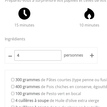
Préparez-vous à surprendre vos papilles et celles de vos 
15 minutes
10 minutes
Ingrédients
–
+
personnes
300
grammes
de Pâtes courtes (type penne ou fusil
400
grammes
de Pois chiches en conserve, égoutt
100
grammes
de Pesto vert en bocal
4
cuillères à soupe
de Huile d’olive extra vierge