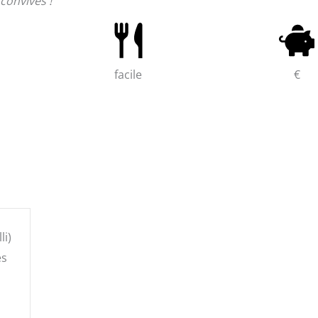
convives !
facile
€
li)
és