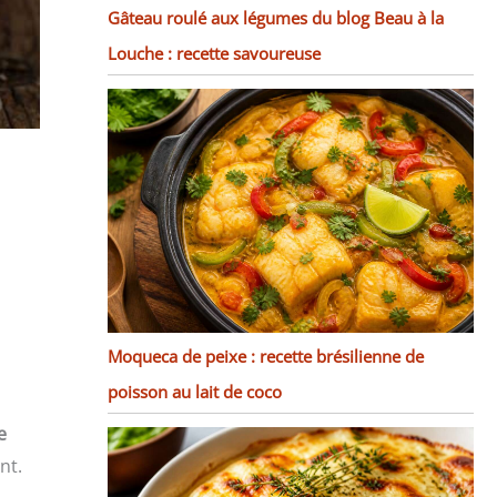
Gâteau roulé aux légumes du blog Beau à la
Louche : recette savoureuse
Moqueca de peixe : recette brésilienne de
poisson au lait de coco
e
nt.