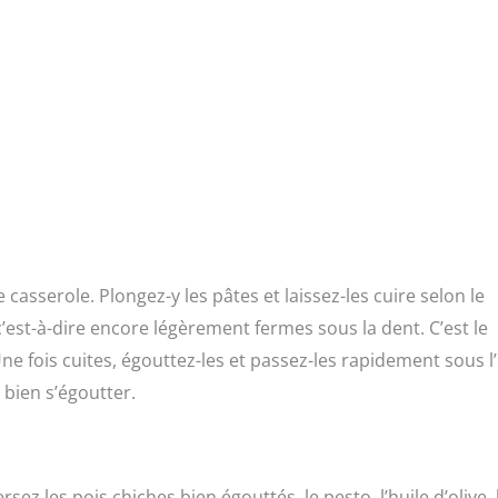
casserole. Plongez-y les pâtes et laissez-les cuire selon le
 c’est-à-dire encore légèrement fermes sous la dent. C’est le
e fois cuites, égouttez-les et passez-les rapidement sous l
s bien s’égoutter.
ez les pois chiches bien égouttés, le pesto, l’huile d’olive, 