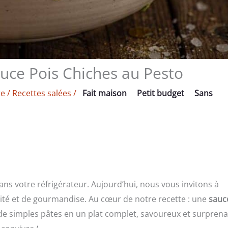
auce Pois Chiches au Pesto
re
/
Recettes salées
/
Fait maison
Petit budget
Sans
ans votre réfrigérateur. Aujourd’hui, nous vous invitons à
alité et de gourmandise. Au cœur de notre recette : une
sauc
de simples pâtes en un plat complet, savoureux et surprena