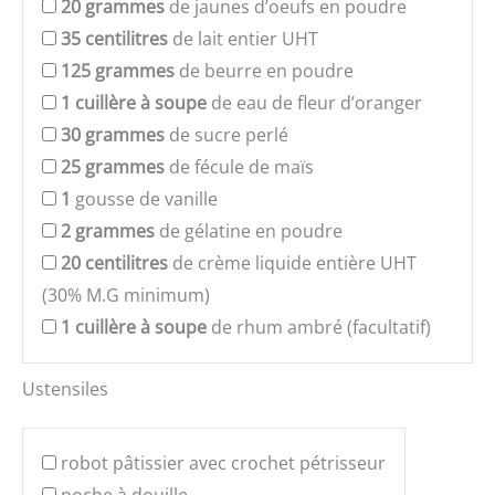
20
grammes
de jaunes d’oeufs en poudre
35
centilitres
de lait entier UHT
125
grammes
de beurre en poudre
1
cuillère à soupe
de eau de fleur d’oranger
30
grammes
de sucre perlé
25
grammes
de fécule de maïs
1
gousse de vanille
2
grammes
de gélatine en poudre
20
centilitres
de crème liquide entière UHT
(30% M.G minimum)
1
cuillère à soupe
de rhum ambré (facultatif)
Ustensiles
robot pâtissier avec crochet pétrisseur