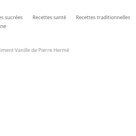
es sucrées
Recettes santé
Recettes traditionnelles
ine
niment Vanille de Pierre Hermé