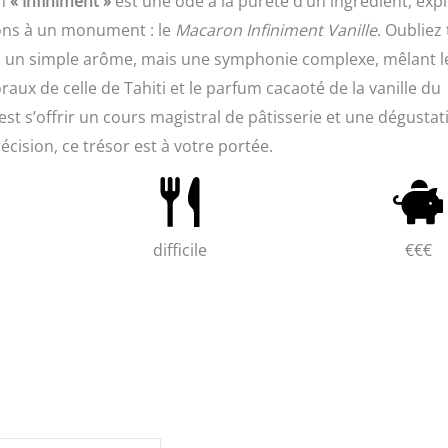
on
« Infiniment »
est une ode à la pureté d’un ingrédient, exp
uons à un monument : le
Macaron Infiniment Vanille
. Oubliez
t pas un simple arôme, mais une symphonie complexe, mêlant l
aux de celle de Tahiti et le parfum cacaoté de la vanille du
’est s’offrir un cours magistral de pâtisserie et une dégustat
récision, ce trésor est à votre portée.
difficile
€€€