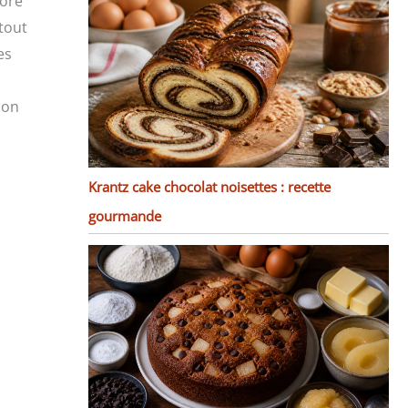
loré
 tout
es
ion
Krantz cake chocolat noisettes : recette
gourmande