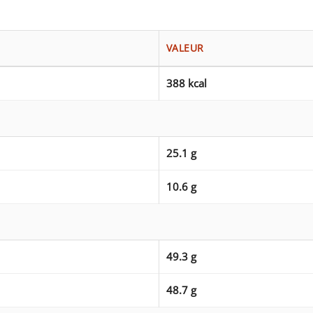
VALEUR
388 kcal
25.1 g
10.6 g
49.3 g
48.7 g