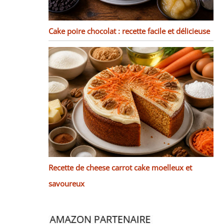
Cake poire chocolat : recette facile et délicieuse
Recette de cheese carrot cake moelleux et
savoureux