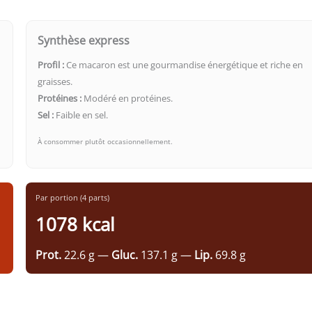
Synthèse express
Profil :
Ce macaron est une gourmandise énergétique et riche en
graisses.
Protéines :
Modéré en protéines.
Sel :
Faible en sel.
À consommer plutôt occasionnellement.
Par portion (4 parts)
1078 kcal
Prot.
22.6 g —
Gluc.
137.1 g —
Lip.
69.8 g