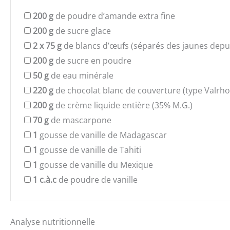
200
g
de poudre d’amande extra fine
200
g
de sucre glace
2 x 75
g
de blancs d’œufs (séparés des jaunes depui
200
g
de sucre en poudre
50
g
de eau minérale
220
g
de chocolat blanc de couverture (type Valrho
200
g
de crème liquide entière (35% M.G.)
70
g
de mascarpone
1
gousse de vanille de Madagascar
1
gousse de vanille de Tahiti
1
gousse de vanille du Mexique
1
c.à.c
de poudre de vanille
Analyse nutritionnelle