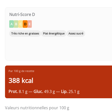
Nutri-Score D
A
B
C
D
E
Très riche en graisses
Plat énergétique
Assez sucré
Par 100 g de recette
388 kcal
Prot.
8.1 g —
Gluc.
49.3 g —
Lip.
25.1 g
Valeurs nutritionnelles pour 100 g