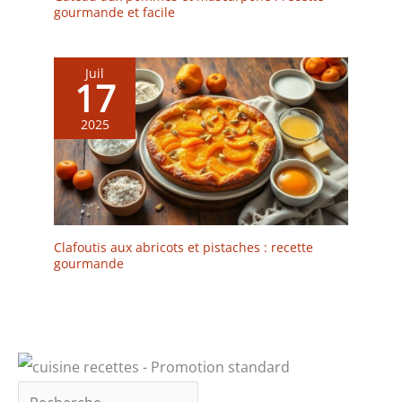
gourmande et facile
Juil
17
2025
Clafoutis aux abricots et pistaches : recette
gourmande