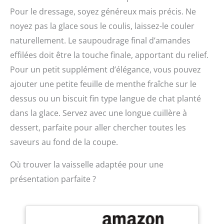
le plan de travail.
Pour le dressage, soyez généreux mais précis. Ne
ENTRETIEN : Lavage à la
noyez pas la glace sous le coulis, laissez-le couler
main uniquement, ne
pas mettre au lave-
naturellement. Le saupoudrage final d’amandes
vaisselle.
effilées doit être la touche finale, apportant du relief.
Pour un petit supplément d’élégance, vous pouvez
ajouter une petite feuille de menthe fraîche sur le
dessus ou un biscuit fin type langue de chat planté
dans la glace. Servez avec une longue cuillère à
dessert, parfaite pour aller chercher toutes les
saveurs au fond de la coupe.
Où trouver la vaisselle adaptée pour une
présentation parfaite ?