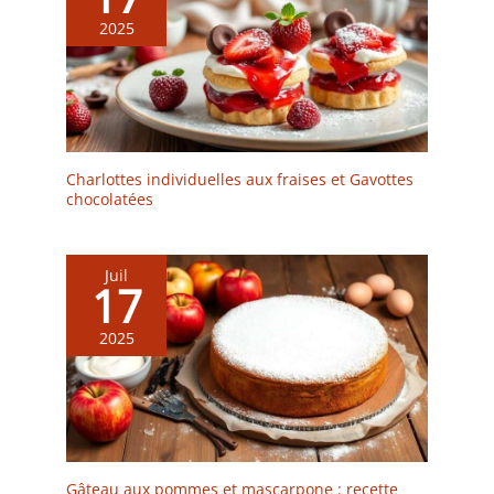
le jardin, la terrasse, le
2025
balcon, les fêtes –
Convient également pour
la restauration, le café
glacé et la restauration
Charlottes individuelles aux fraises et Gavottes
chocolatées
Juil
17
2025
Gâteau aux pommes et mascarpone : recette