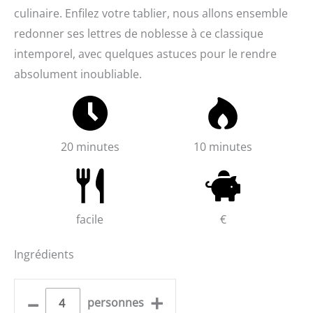
culinaire. Enfilez votre tablier, nous allons ensemble
redonner ses lettres de noblesse à ce classique
intemporel, avec quelques astuces pour le rendre
absolument inoubliable.
20 minutes
10 minutes
facile
€
Ingrédients
–
+
personnes