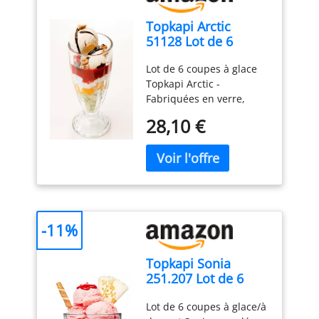
Topkapi Arctic
51128 Lot de 6
coupes à glace,
Lot de 6 coupes à glace
pour café glacé,
Topkapi Arctic -
milkshake - 325 ml
Fabriquées en verre,
adaptées à la
28,10 €
restauration et à la
restauration ✔ Pour la
glace, le café glacé, le
frappé, le milkshake, les
cocktails, les desserts, les
yaourts, les boissons au
yaourt, la salade de
-11%
fruits, et bien plus
encore Hauteur : 17,4 cm
Topkapi Sonia
- Volume : 32,5 cl (325 ml)
251.207 Lot de 6
- Passe au lave-vaisselle -
coupes à glace, à
Passe au micro-ondes -
Lot de 6 coupes à glace/à
dessert, 300 ml, en
Verre professionnel