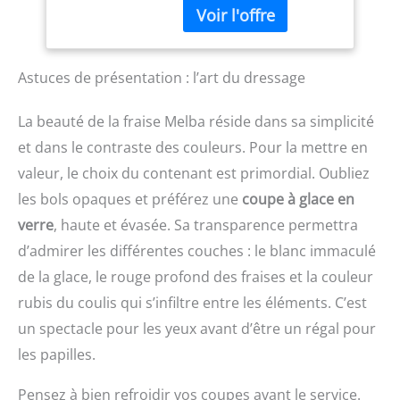
Cela lui permet de
diffuser la chaleur pour
ainsi réchauffer la
cuillère, vous offrant des
Astuces de présentation : l’art du dressage
boules de glace parfaites
de 4,5 cm de diamètre.
La beauté de la fraise Melba réside dans sa simplicité
ERGONOMIQUE : Le
et dans le contraste des couleurs. Pour la mettre en
manche eutectique est
ergonomique, avec une
valeur, le choix du contenant est primordial. Oubliez
prise en main facile et
les bols opaques et préférez une
coupe à glace en
agréable. ANTI-GOUTTE :
La cuillère dispose d'un
verre
, haute et évasée. Sa transparence permettra
rebord anti-goutte vous
d’admirer les différentes couches : le blanc immaculé
garantissant un travail
de la glace, le rouge profond des fraises et la couleur
propre. STABLE : La base
de la cuillère
rubis du coulis qui s’infiltre entre les éléments. C’est
proportionneuse De
un spectacle pour les yeux avant d’être un régal pour
Buyer est plane. Vous
pourrez vous offrir une
les papilles.
plus grande stabilité
lorsqu'elle est posée sur
Pensez à bien refroidir vos coupes avant le service.