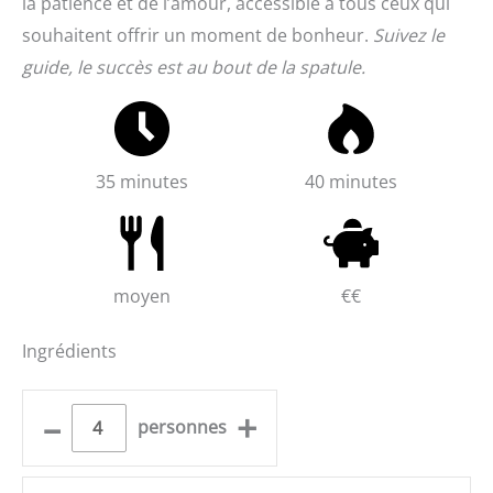
la patience et de l’amour, accessible à tous ceux qui
souhaitent offrir un moment de bonheur.
Suivez le
guide, le succès est au bout de la spatule.
35 minutes
40 minutes
moyen
€€
Ingrédients
–
+
personnes