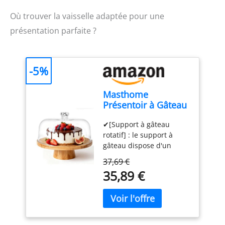
Où trouver la vaisselle adaptée pour une
présentation parfaite ?
-5%
Masthome
Présentoir à Gâteau
Sur Pied avec
✔[Support à gâteau
Couvercle, 6in1
rotatif] : le support à
Cloche à Gâteaux
gâteau dispose d'un
Multifonctionelle,
plateau rotatif intégré
Support Gâteau en
37,69 €
qui vous permet d'ajuster
Bois Rotatif pour
35,89 €
facilement la position du
Pâtisserie/Desserts
gâteau. Vous pouvez voir
le gâteau sous différents
angles, ce qui facilite la
cuisson et la décoration.