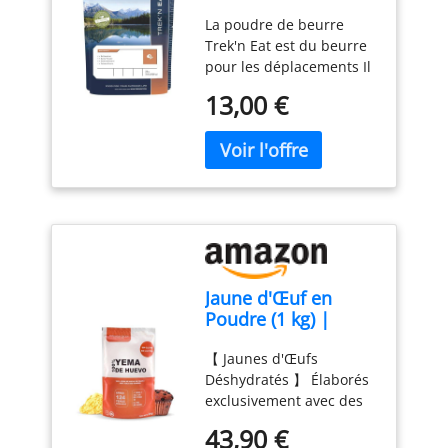
31101016
La poudre de beurre
Trek'n Eat est du beurre
pour les déplacements Il
suffit de mélanger la
13,00 €
poudre instantanée dans
de l'eau froide Beurre
pour trekking 250 g de
beurre en poudre pour
350 g de beurre
Jaune d'Œuf en
Poudre (1 kg) |
Jaunes d'Œufs en
【 Jaunes d'Œufs
Poudre | Œufs
Déshydratés 】 Élaborés
Pasteurisés | Sans
exclusivement avec des
Additifs | Produits
jaunes d'œufs
Sans Lactose |
43,90 €
déshydratés,
Présentation en