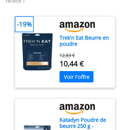
recette ?
-19%
Trek'n Eat Beurre en
poudre
12,83 €
10,44 €
Katadyn Poudre de
beurre 250 g -