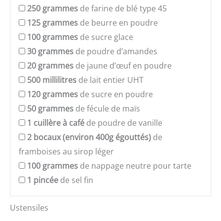
250
grammes
de farine de blé type 45
125
grammes
de beurre en poudre
100
grammes
de sucre glace
30
grammes
de poudre d’amandes
20
grammes
de jaune d’œuf en poudre
500
millilitres
de lait entier UHT
120
grammes
de sucre en poudre
50
grammes
de fécule de maïs
1
cuillère à café
de poudre de vanille
2
bocaux (environ 400g égouttés)
de
framboises au sirop léger
100
grammes
de nappage neutre pour tarte
1
pincée
de sel fin
Ustensiles