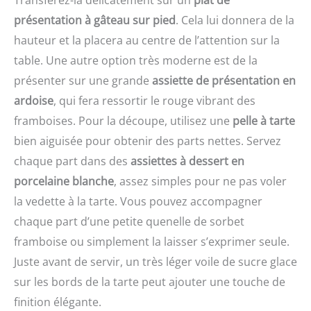
Réparties sur du papier
nombreuses années. Tala
cuisson, les perles
présentation à gâteau sur pied
. Cela lui donnera de la
– une référence depuis
ajoutent du poids sur la
1899 : Plus de 120 ans
hauteur et la placera au centre de l’attention sur la
pâte et aident à réduire
d’expérience dans la
table. Une autre option très moderne est de la
les bulles et le
fabrication d’ustensiles
rétrécissement au four
de pâtisserie fiables et de
présenter sur une grande
assiette de présentation en
CÉRAMIQUE RÉSISTANTE
qualité, utilisés par
ardoise
, qui fera ressortir le rouge vibrant des
À LA CHALEUR: Les perles
amateurs et
supportent la cuisson au
framboises. Pour la découpe, utilisez une
pelle à tarte
professionnels.
four et aident à répartir
bien aiguisée pour obtenir des parts nettes. Servez
la chaleur sur le fond de
chaque part dans des
assiettes à dessert en
pâte lors des
préparations sucrées ou
porcelaine blanche
, assez simples pour ne pas voler
salées RÉUTILISABLES ET
la vedette à la tarte. Vous pouvez accompagner
SIMPLES À NETTOYER:
chaque part d’une petite quenelle de sorbet
Laissez les perles
refroidir après cuisson,
framboise ou simplement la laisser s’exprimer seule.
lavez les à la main,
Juste avant de servir, un très léger voile de sucre glace
séchez les bien puis
rangez les dans la boîte
sur les bords de la tarte peut ajouter une touche de
pour la prochaine
finition élégante.
utilisation