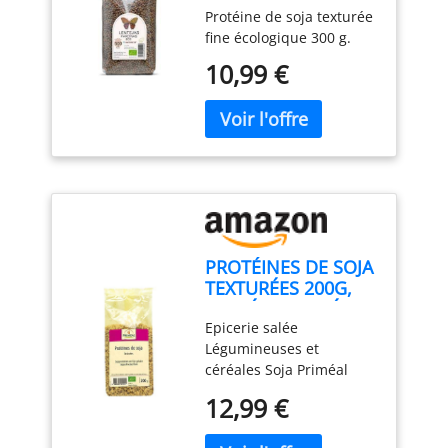
Protéine de soja texturée
fine écologique 300 g.
10,99 €
PROTÉINES DE SOJA
TEXTURÉES 200G,
PRIMÉAL, UNITÉ
Epicerie salée
Légumineuses et
céréales Soja Priméal
Protéines De Soja
12,99 €
Texturées 200G