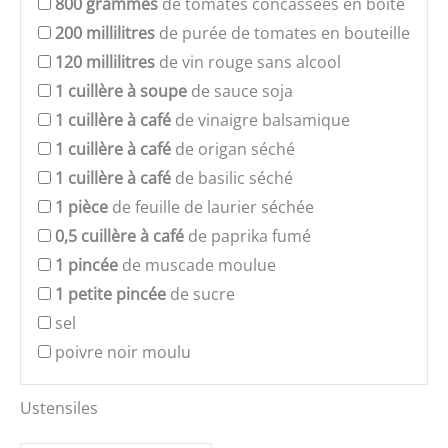
800
grammes
de tomates concassées en boîte
200
millilitres
de purée de tomates en bouteille
120
millilitres
de vin rouge sans alcool
1
cuillère à soupe
de sauce soja
1
cuillère à café
de vinaigre balsamique
1
cuillère à café
de origan séché
1
cuillère à café
de basilic séché
1
pièce
de feuille de laurier séchée
0,5
cuillère à café
de paprika fumé
1
pincée
de muscade moulue
1
petite pincée
de sucre
sel
poivre noir moulu
Ustensiles