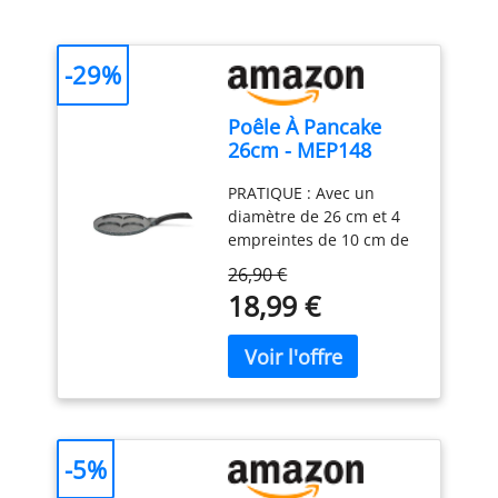
-29%
Poêle À Pancake
26cm - MEP148
PRATIQUE : Avec un
diamètre de 26 cm et 4
empreintes de 10 cm de
diamètre, cette poêle
26,90 €
vous permet de préparer
18,99 €
jusqu'à 4 délicieux
pancakes à la fois, parfait
pour des petits-
déjeuners copieux en
famille ou entre amis.
CONFORT : Le manche
noir en bakélite reste
-5%
frais au toucher pendant
la cuisson, vous offrant