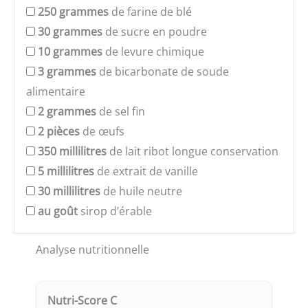
250
grammes
de farine de blé
30
grammes
de sucre en poudre
10
grammes
de levure chimique
3
grammes
de bicarbonate de soude
alimentaire
2
grammes
de sel fin
2
pièces
de œufs
350
millilitres
de lait ribot longue conservation
5
millilitres
de extrait de vanille
30
millilitres
de huile neutre
au goût
sirop d’érable
Analyse nutritionnelle
Nutri-Score C