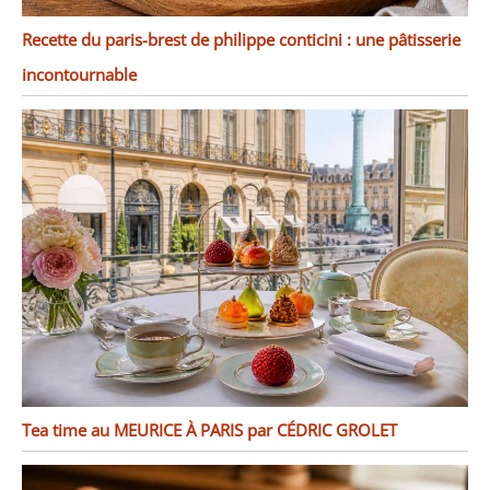
minutes. La porcelaine
Recette du paris-brest de philippe conticini : une pâtisserie
de haute qualité
n'affectera pas Le goût de
incontournable
la nourriture elle-même,
vous pouvez également
utiliser ses propres
caractéristiques pour
rendre la nourriture plus
délicieuse. MALACASA
vous souhaite un bon
appétit
Tea time au MEURICE À PARIS par CÉDRIC GROLET