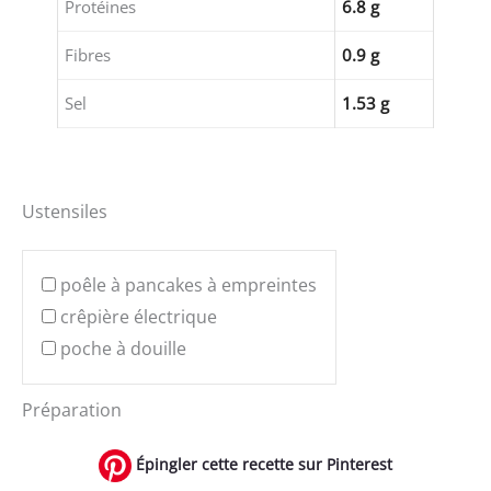
Protéines
6.8 g
Fibres
0.9 g
Sel
1.53 g
Ustensiles
poêle à pancakes à empreintes
crêpière électrique
poche à douille
Préparation
Épingler cette recette sur Pinterest