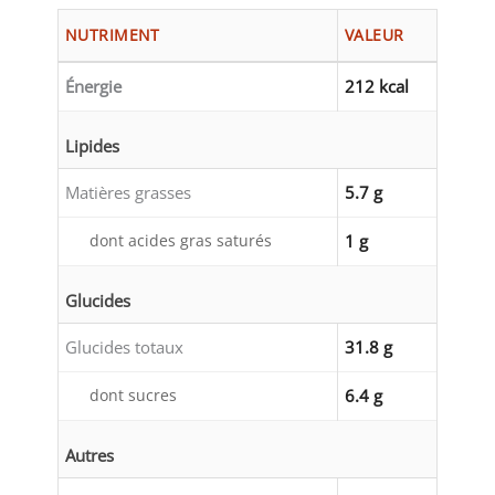
NUTRIMENT
VALEUR
Énergie
212 kcal
Lipides
Matières grasses
5.7 g
dont acides gras saturés
1 g
Glucides
Glucides totaux
31.8 g
dont sucres
6.4 g
Autres