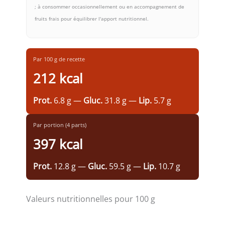
; à consommer occasionnellement ou en accompagnement de
fruits frais pour équilibrer l'apport nutritionnel.
Par 100 g de recette
212 kcal
Prot.
6.8 g —
Gluc.
31.8 g —
Lip.
5.7 g
Par portion (4 parts)
397 kcal
Prot.
12.8 g —
Gluc.
59.5 g —
Lip.
10.7 g
Valeurs nutritionnelles pour 100 g