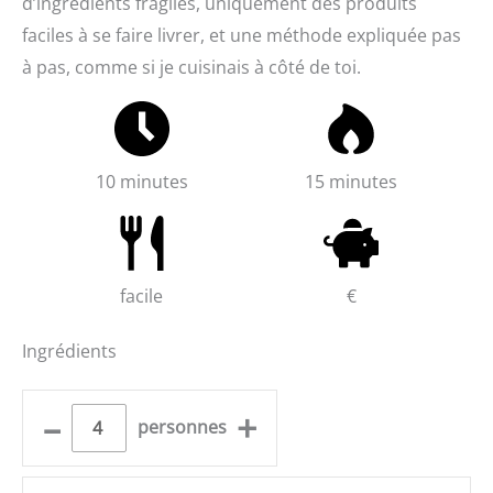
d’ingrédients fragiles, uniquement des produits
faciles à se faire livrer, et une méthode expliquée pas
à pas, comme si je cuisinais à côté de toi.
10 minutes
15 minutes
facile
€
Ingrédients
–
+
personnes