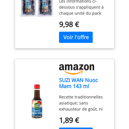
Les informations ci-
de 2)
dessous s'appliquent à
chaque unité du pack
Champignons noirs (noir/
9,98 €
noir) de la marque
MOUNTAINS Contenu: 1 x
100 Gram Pays d'origine:
Chine De la marque
MOUNTAINS Qualité
supérieure
SUZI WAN Nuoc
Mam 143 ml
Recette traditionnelles
asiatique: sans
exhausteur de goût, ni
colorant, ni conservateur,
1,89 €
ni arôme artificiels.
Donnez une touche