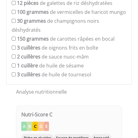
12
pièces
de galettes de riz déshydratées
100
grammes
de vermicelles de haricot mungo
30
grammes
de champignons noirs
déshydratés
150
grammes
de carottes râpées en bocal
3
cuillères
de oignons frits en boîte
2
cuillères
de sauce nuoc-mâm
1
cuillère
de huile de sésame
3
cuillères
de huile de tournesol
Analyse nutritionnelle
Nutri-Score C
A
B
C
D
E
Riche en glucides
Source de protéines
Assez salé