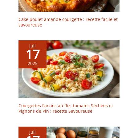
nouilles, bol de riz,
Shabu-shabu, barbecue
coréen, etc.
Cake poulet amande courgette : recette facile et
savoureuse
Juil
17
2025
Courgettes Farcies au Riz, tomates Séchées et
Pignons de Pin : recette Savoureuse
Juil