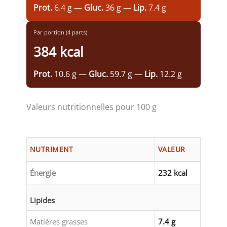
Prot.
6.4 g —
Gluc.
36 g —
Lip.
7.4 g
Par portion (4 parts)
384 kcal
Prot.
10.6 g —
Gluc.
59.7 g —
Lip.
12.2 g
Valeurs nutritionnelles pour 100 g
NUTRIMENT
VALEUR
Énergie
232 kcal
Lipides
Matières grasses
7.4 g