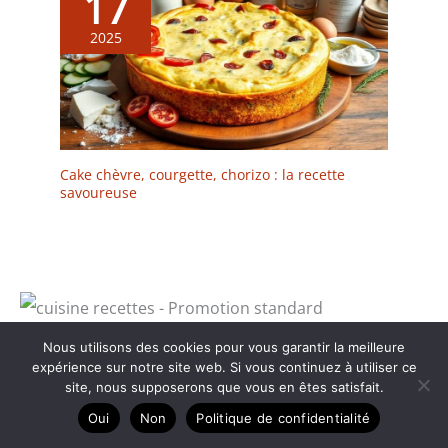
17
2025
Cake chèvre, courgette, chorizo : la recette
savoureuse
Nous utilisons des cookies pour vous garantir la meilleure
expérience sur notre site web. Si vous continuez à utiliser ce
site, nous supposerons que vous en êtes satisfait.
Oui
Non
Politique de confidentialité
Dans la catégorie Recettes salées