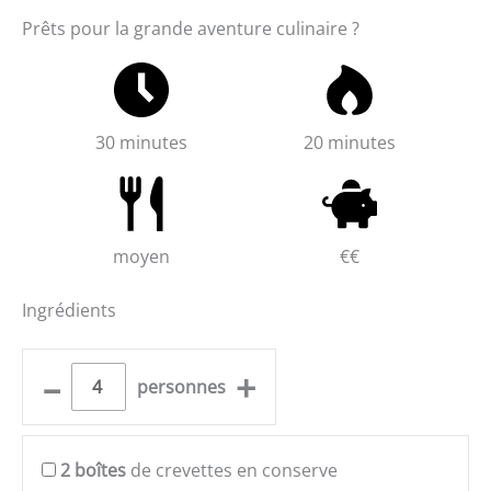
Prêts pour la grande aventure culinaire ?
30 minutes
20 minutes
moyen
€€
Ingrédients
–
+
personnes
2
boîtes
de crevettes en conserve