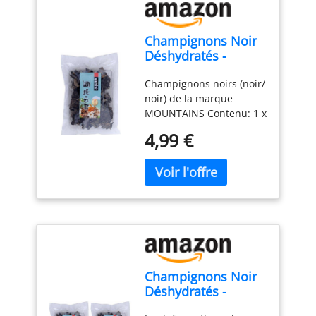
conservateur Sans
colorant Végan - Type de
Champignons Noir
cuisine : Asiatique
Déshydratés -
Mountains 100g
Champignons noirs (noir/
noir) de la marque
MOUNTAINS Contenu: 1 x
100 Gram Pays d'origine:
4,99 €
Chine De la marque
MOUNTAINS Qualité
supérieure
Champignons Noir
Déshydratés -
Mountains 100g (Lot