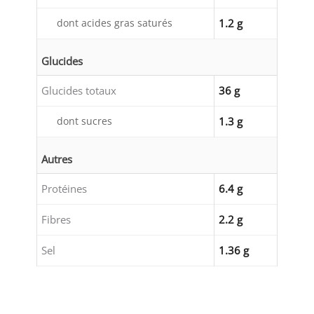
dont acides gras saturés
1.2 g
Glucides
Glucides totaux
36 g
dont sucres
1.3 g
Autres
Protéines
6.4 g
Fibres
2.2 g
Sel
1.36 g