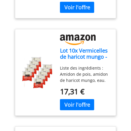
soupes ou des rouleaux
de printemps. Cuisson
rapide: en seulement 4
minutes Paquet idéal
pour 4 personnes.
Convient aux végétariens
et gluten free. Nutriscore
B - Note Yuka : 78/100
Lot 10x Vermicelles
de haricot mungo -
Paquet 100g
Liste des ingrédients :
Amidon de pois, amidon
de haricot mungo, eau.
Liste des allergènes :
17,31 €
Aucun Découvrez les
vermicelles de haricots
mungo, saveurs
asiatiques pour votre
cuisine de tous les jours.
Sans gluten Sans lactose
Sans sucre ajouté Sans