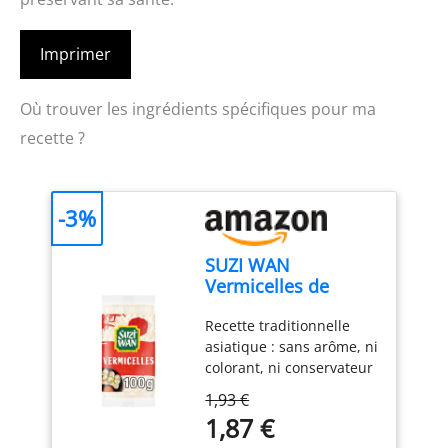
Imprimer
Où trouver les ingrédients spécifiques pour ma
recette ?
-3%
SUZI WAN
Vermicelles de
Haricots Mungo
Recette traditionnelle
100g
asiatique : sans arôme, ni
colorant, ni conservateur
artificiels Réalisez de
1,93 €
délicieuses recettes
1,87 €
asiatiques comme des