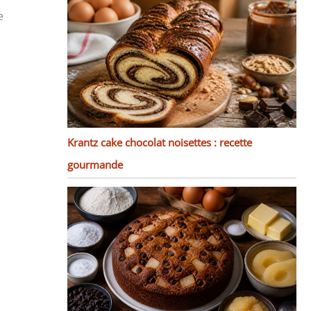
e
Krantz cake chocolat noisettes : recette
gourmande