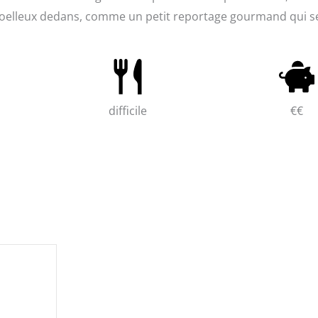
moelleux dedans, comme un petit reportage gourmand qui s
difficile
€€