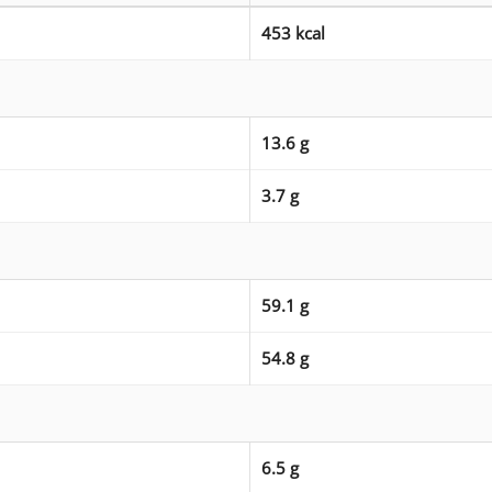
453 kcal
13.6 g
3.7 g
59.1 g
54.8 g
6.5 g