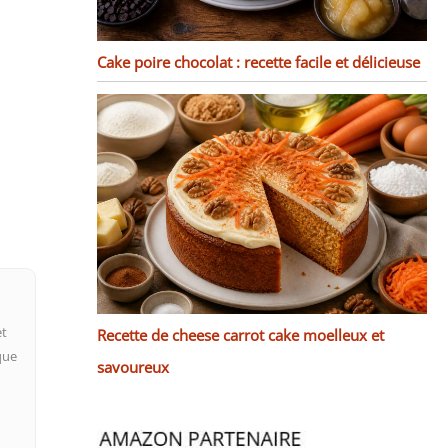
Cake poire chocolat : recette facile et délicieuse
et
Recette de cheese carrot cake moelleux et
que
savoureux