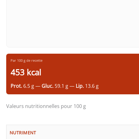
Par 100 g de recette
453 kcal
Prot.
6.5 g —
Gluc.
59.1 g —
Lip.
13.6 g
Valeurs nutritionnelles pour 100 g
NUTRIMENT