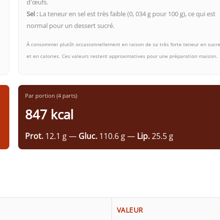
d'œufs.
Sel :
La teneur en sel est très faible (0, 034 g pour 100 g), ce qui est
normal pour un dessert sucré.
À consommer plutôt occasionnellement en raison de sa très forte teneur en sucr
et en calories. Ces valeurs restent approximatives pour une préparation maison.
Par portion (4 parts)
847 kcal
Prot.
12.1 g —
Gluc.
110.6 g —
Lip.
25.5 g
VALEUR