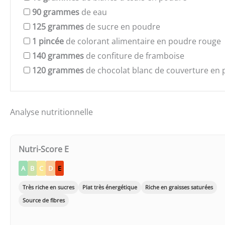
90
grammes
de eau
125
grammes
de sucre en poudre
1
pincée
de colorant alimentaire en poudre rouge
140
grammes
de confiture de framboise
120
grammes
de chocolat blanc de couverture en p
Analyse nutritionnelle
Nutri-Score E
A
B
C
D
E
Très riche en sucres
Plat très énergétique
Riche en graisses saturées
Source de fibres