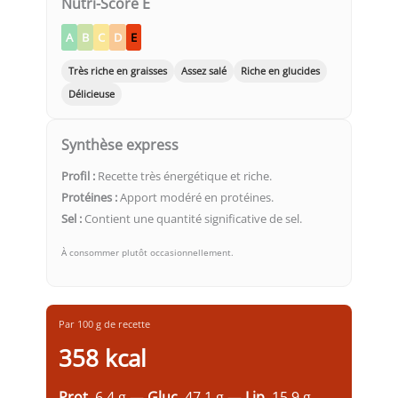
Nutri-Score E
A
B
C
D
E
Très riche en graisses
Assez salé
Riche en glucides
Délicieuse
Synthèse express
Profil :
Recette très énergétique et riche.
Protéines :
Apport modéré en protéines.
Sel :
Contient une quantité significative de sel.
À consommer plutôt occasionnellement.
Par 100 g de recette
358 kcal
Prot.
6.4 g —
Gluc.
47.1 g —
Lip.
15.9 g