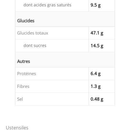
dont acides gras saturés
9.5 g
Glucides
Glucides totaux
47.1 g
dont sucres
14.5 g
Autres
Protéines
6.4 g
Fibres
1.3 g
Sel
0.48 g
Ustensiles