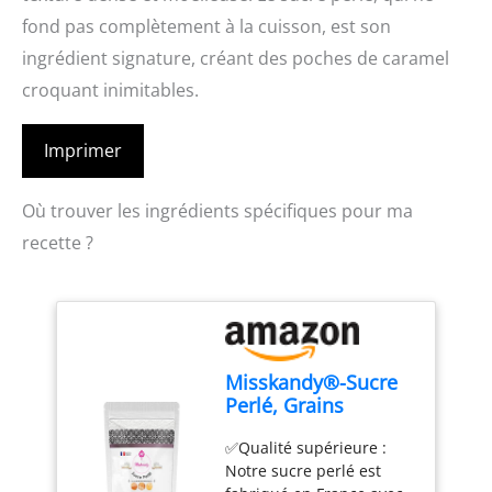
fond pas complètement à la cuisson, est son
ingrédient signature, créant des poches de caramel
croquant inimitables.
Imprimer
Où trouver les ingrédients spécifiques pour ma
recette ?
Misskandy®-Sucre
Perlé, Grains
Moyens /900 Gr/.
✅Qualité supérieure :
Idéal pour Gaufres
Notre sucre perlé est
Liégeoise, gaufres,