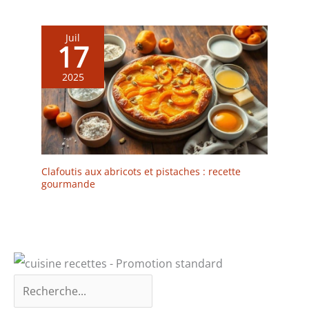
long terme, nous vous
recommandons de le
nettoyer à la main avec
Juil
17
un détergent doux. Le
plateau de service ne
passe pas au lave-
2025
vaisselle – chaque pièce
reste donc unique.
Clafoutis aux abricots et pistaches : recette
gourmande