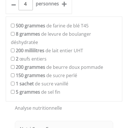
–
+
personnes
500
grammes
de farine de blé T45
8
grammes
de levure de boulanger
déshydratée
200
millilitres
de lait entier UHT
2
œufs entiers
200
grammes
de beurre doux pommade
150
grammes
de sucre perlé
1
sachet
de sucre vanillé
5
grammes
de sel fin
Analyse nutritionnelle