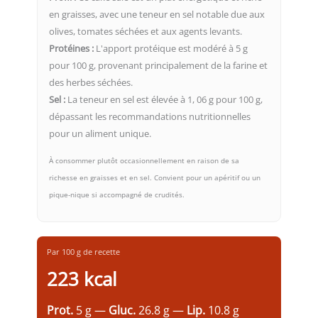
en graisses, avec une teneur en sel notable due aux
olives, tomates séchées et aux agents levants.
Protéines :
L'apport protéique est modéré à 5 g
pour 100 g, provenant principalement de la farine et
des herbes séchées.
Sel :
La teneur en sel est élevée à 1, 06 g pour 100 g,
dépassant les recommandations nutritionnelles
pour un aliment unique.
À consommer plutôt occasionnellement en raison de sa
richesse en graisses et en sel. Convient pour un apéritif ou un
pique-nique si accompagné de crudités.
Par 100 g de recette
223 kcal
Prot.
5 g —
Gluc.
26.8 g —
Lip.
10.8 g