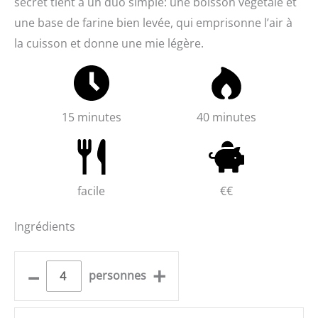
secret tient à un duo simple: une boisson végétale et
une base de farine bien levée, qui emprisonne l’air à
la cuisson et donne une mie légère.
15 minutes
40 minutes
facile
€€
Ingrédients
–
+
personnes