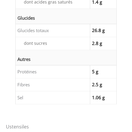
dont acides gras saturés
1.4 g
Glucides
Glucides totaux
26.8 g
dont sucres
2.8 g
Autres
Protéines
5 g
Fibres
2.5 g
Sel
1.06 g
Ustensiles