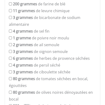
200
grammes
de farine de blé
11
grammes
de levure chimique
3
grammes
de bicarbonate de sodium
alimentaire
4
grammes
de sel fin
1
gramme
de poivre noir moulu
2
grammes
de ail semoule
3
grammes
de oignon semoule
6
grammes
de herbes de provence séchées
4
grammes
de persil séché
3
grammes
de ciboulette séchée
80
grammes
de tomates séchées en bocal,
égouttées
80
grammes
de olives noires dénoyautées en
bocal