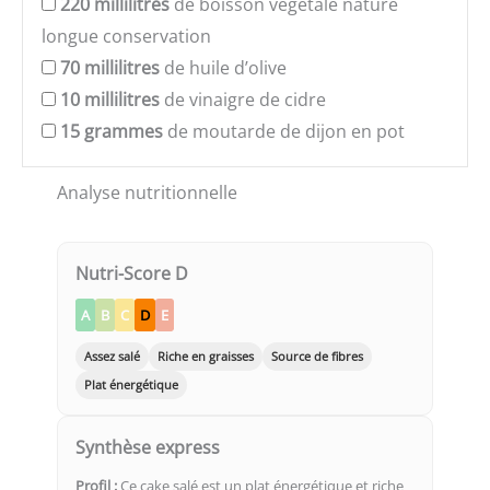
220
millilitres
de boisson végétale nature
longue conservation
70
millilitres
de huile d’olive
10
millilitres
de vinaigre de cidre
15
grammes
de moutarde de dijon en pot
Analyse nutritionnelle
Nutri-Score D
A
B
C
D
E
Assez salé
Riche en graisses
Source de fibres
Plat énergétique
Synthèse express
Profil :
Ce cake salé est un plat énergétique et riche