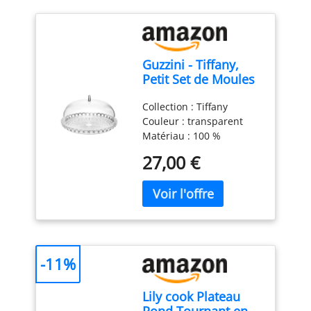
Guzzini - Tiffany,
Petit Set de Moules
à Gâteau -
Collection : Tiffany
Transparent, Ø 30 x
Couleur : transparent
h16 cm - 19950100
Matériau : 100 %
plastique Produit officiel
27,00 €
Guzzini, fabriqué en
Italie depuis 1912 Poids
du colis: 1.02 kilograms
-11%
Lily cook Plateau