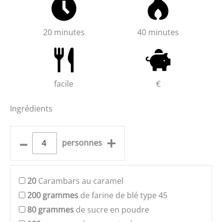
20 minutes
40 minutes
facile
€
Ingrédients
–
+
personnes
20
Carambars au caramel
200
grammes
de farine de blé type 45
80
grammes
de sucre en poudre