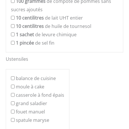
100
grammes
de compote de pommes sans
sucres ajoutés
10
centilitres
de lait UHT entier
10
centilitres
de huile de tournesol
1
sachet
de levure chimique
1
pincée
de sel fin
Ustensiles
balance de cuisine
moule à cake
casserole à fond épais
grand saladier
fouet manuel
spatule maryse