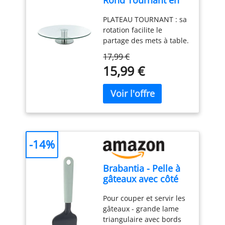
Rond Tournant en
Verre et Inox 30 cm
PLATEAU TOURNANT : sa
Transparent
rotation facilite le
partage des mets à table.
Un service convivial et
17,99 €
malin VERRE ET INOX :
15,99 €
leur alliance allie
transparence et
robustesse. Un plateau
aussi beau que durable
FORMAT 30 CM : sa belle
surface accueille apéritifs
et condiments. Un
-14%
service généreux SUR
PIED : sa hauteur met
Brabantia - Pelle à
joliment en valeur les
gâteaux avec côté
mets. Un accent déco
tranchant - Jade
élégant POUR RECEVOIR :
Pour couper et servir les
Green
idéal pour apéritifs,
gâteaux - grande lame
fromages et réceptions.
triangulaire avec bords
Un service convivial