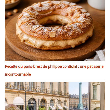
boulangerie. Les
fonctions incluent de
couper des tartes et des
gâteaux avec le couteau,
ainsi que de soulever et
de servir les portions
avec la pelle à tarte. Le
bord dentelé étend les
possibilités d'utilisation à
d'autres aliments tels
que les pizzas et les
lasagnes.
Recette du paris-brest de philippe conticini : une pâtisserie
incontournable