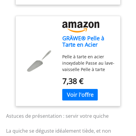
supportent la cuisson au
professionnels.
Facile à nettoyer - résiste
four et aident à répartir
au lave-vaisselle
la chaleur sur le fond de
pâte lors des
préparations sucrées ou
salées RÉUTILISABLES ET
GRÄWE® Pelle à
SIMPLES À NETTOYER:
Tarte en Acier
Laissez les perles
Inoxydable série
refroidir après cuisson,
Pelle à tarte en acier
Königstein
lavez les à la main,
inoxydable Passe au lave-
séchez les bien puis
vaisselle Pelle à tarte
rangez les dans la boîte
simple sans décor - Polie
pour la prochaine
7,38 €
à la main Matériau : acier
utilisation
inoxydable chromé 18 %
Astuces de présentation : servir votre quiche
La quiche se déguste idéalement tiède, et non