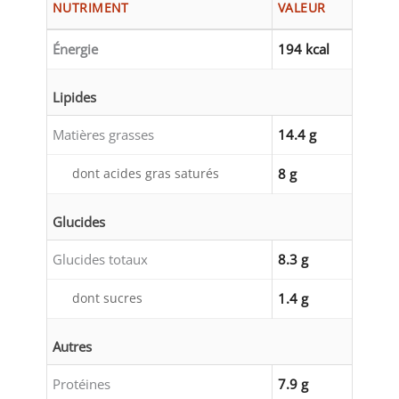
NUTRIMENT
VALEUR
Énergie
194 kcal
Lipides
Matières grasses
14.4 g
dont acides gras saturés
8 g
Glucides
Glucides totaux
8.3 g
dont sucres
1.4 g
Autres
Protéines
7.9 g