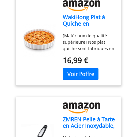
WakiHong Plat à
Quiche en
Céramique Blanche
[Matériaux de qualité
18cm Moule à
supérieure] Nos plat
Pâtisserie
quiche sont fabriqués en
céramique de qualité
16,99 €
supérieure, non toxique
et inodore après
traitement à haute
température, sans
métaux lourds,
difficilement rayable,
épaisse et durable.
[Design unique] Ce
moule à tarte ceramique
ZMREN Pelle à Tarte
en céramique présente
en Acier Inoxydable,
un bord ondulé. sa
Pelle à Pizza
conception rainurée offre