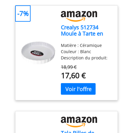
parfait pour tout, de la
tarte aux pommes
-7%
classique et des quiches
aux tartes et tourtes. Ses
Crealys 512734
dimensions accueillent
Moule à Tarte en
facilement les recettes
Céramique Blanc 28
standard et m锚me les
Matière : Céramique
cm
garnitures de tartes du
Couleur : Blanc
commerce, ce qui en fait
Description du produit:
un moule 脿 tarte
Moule à tarte en
indispensable pour la
18,99 €
céramique Ø 28 cm -
cuisson.
17,60 €
Hauteur 4 cm Blanc
Dimensions : 4 cm
Compatibilité:
Température four: 180
Tala Billes de