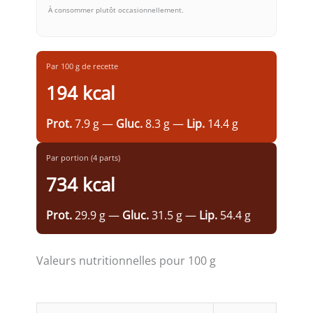
À consommer plutôt occasionnellement.
Par 100 g de recette
194 kcal
Prot.
7.9 g —
Gluc.
8.3 g —
Lip.
14.4 g
Par portion (4 parts)
734 kcal
Prot.
29.9 g —
Gluc.
31.5 g —
Lip.
54.4 g
Valeurs nutritionnelles pour 100 g