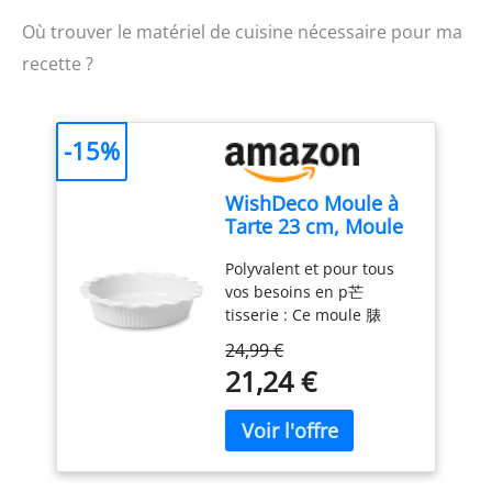
Où trouver le matériel de cuisine nécessaire pour ma
recette ?
-15%
WishDeco Moule à
Tarte 23 cm, Moule
à Quiche en
Polyvalent et pour tous
Céramique Rond
vos besoins en p芒
1500 ml, Plat Four à
tisserie : Ce moule 脿
Gratin Blanc,
tarte profond mesure int
Résistant au Four
24,99 €
茅rieur : 桅 23 cm 脳 H 5
21,24 €
cm / ext茅rieur : 桅 27 cm
x H 6,25 cm, avec une
capacit茅 de 1500 ml
(maximum 1800 ml). C'est
le plat 脿 p芒tisserie