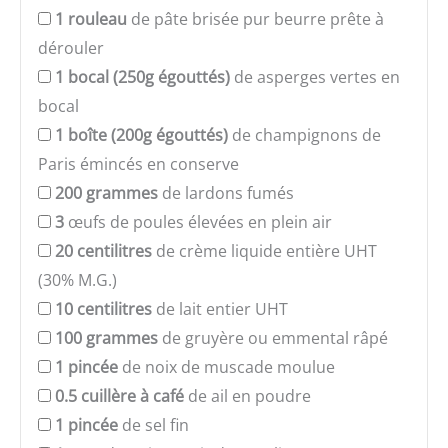
1
rouleau
de pâte brisée pur beurre prête à
dérouler
1
bocal (250g égouttés)
de asperges vertes en
bocal
1
boîte (200g égouttés)
de champignons de
Paris émincés en conserve
200
grammes
de lardons fumés
3
œufs de poules élevées en plein air
20
centilitres
de crème liquide entière UHT
(30% M.G.)
10
centilitres
de lait entier UHT
100
grammes
de gruyère ou emmental râpé
1
pincée
de noix de muscade moulue
0.5
cuillère à café
de ail en poudre
1
pincée
de sel fin