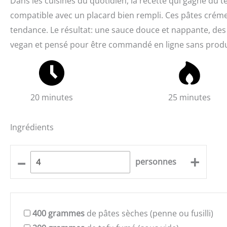
Dans les cuisines du quotidien, la recette qui gagne du te
compatible avec un placard bien rempli. Ces pâtes créme
tendance. Le résultat: une sauce douce et nappante, des 
vegan et pensé pour être commandé en ligne sans produi
20 minutes
25 minutes
Ingrédients
–
+
personnes
400
grammes
de pâtes sèches (penne ou fusilli)