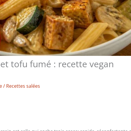
t tofu fumé : recette vegan
e
/
Recettes salées