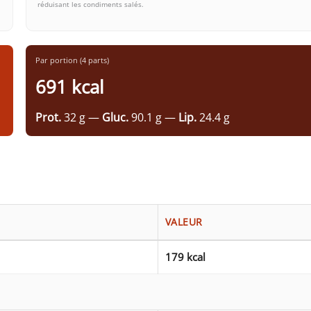
réduisant les condiments salés.
Par portion (4 parts)
691 kcal
Prot.
32 g —
Gluc.
90.1 g —
Lip.
24.4 g
VALEUR
179 kcal