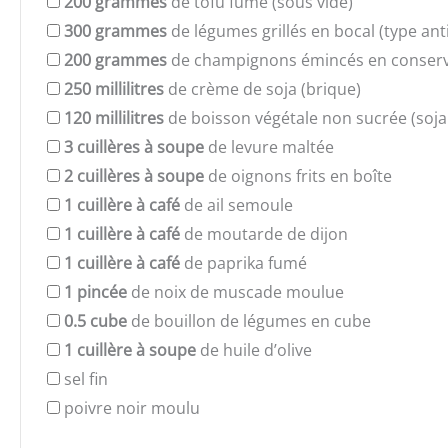
200
grammes
de tofu fumé (sous vide)
300
grammes
de légumes grillés en bocal (type ant
200
grammes
de champignons émincés en conserv
250
millilitres
de crème de soja (brique)
120
millilitres
de boisson végétale non sucrée (soja
3
cuillères à soupe
de levure maltée
2
cuillères à soupe
de oignons frits en boîte
1
cuillère à café
de ail semoule
1
cuillère à café
de moutarde de dijon
1
cuillère à café
de paprika fumé
1
pincée
de noix de muscade moulue
0.5
cube
de bouillon de légumes en cube
1
cuillère à soupe
de huile d’olive
sel fin
poivre noir moulu