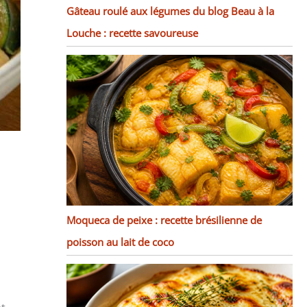
Gâteau roulé aux légumes du blog Beau à la
Louche : recette savoureuse
Moqueca de peixe : recette brésilienne de
poisson au lait de coco