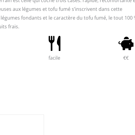
rrain est celle qui coche trois cases: rapide, réconfortante 
uses aux légumes et tofu fumé s’inscrivent dans cette
légumes fondants et le caractère du tofu fumé, le tout 100
ts frais.
facile
€€