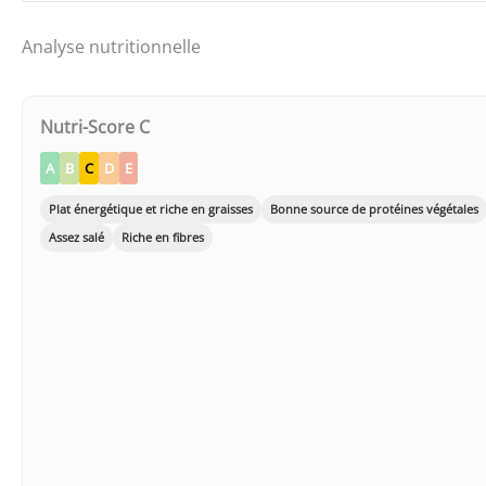
Analyse nutritionnelle
Nutri-Score C
A
B
C
D
E
Plat énergétique et riche en graisses
Bonne source de protéines végétales
Assez salé
Riche en fibres