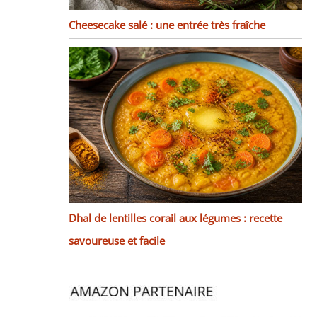
Cheesecake salé : une entrée très fraîche
Dhal de lentilles corail aux légumes : recette
savoureuse et facile