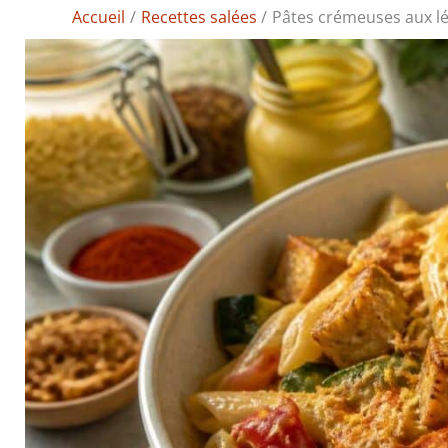
Accueil
Recettes salées
Pâtes crémeuses aux lé