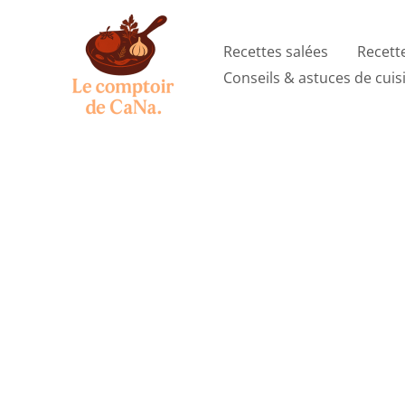
Aller
au
Recettes salées
Recett
contenu
Conseils & astuces de cuis