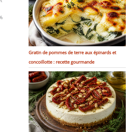
et
 %
Gratin de pommes de terre aux épinards et
concoillotte : recette gourmande