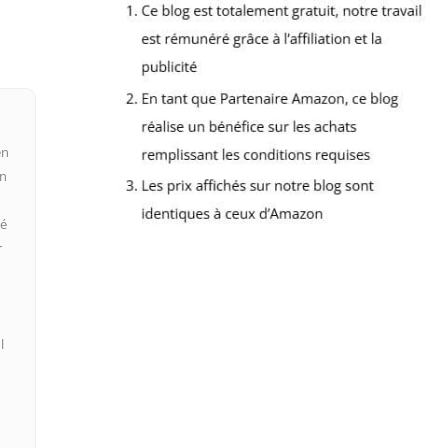
en
on
mé
r
l