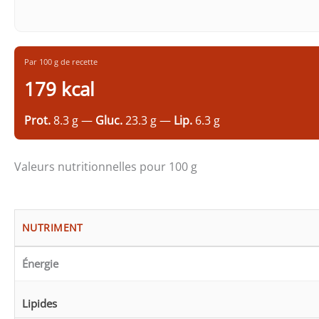
Par 100 g de recette
179 kcal
Prot.
8.3 g —
Gluc.
23.3 g —
Lip.
6.3 g
Valeurs nutritionnelles pour 100 g
NUTRIMENT
Énergie
Lipides