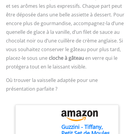
et ses arômes les plus expressifs. Chaque part peut
métalliques dans le
moule. ENTRETIEN :
être déposée dans une belle assiette à dessert. Pour
Lavage à la main
encore plus de gourmandise, accompagnez-la d’une
uniquement avec une
éponge non-abrasive. Ne
quenelle de glace à la vanille, d’un filet de sauce au
passe pas au lave-
chocolat noir ou d’une cuillère de crème anglaise. Si
vaisselle.
vous souhaitez conserver le gâteau pour plus tard,
placez-le sous une
cloche à gâteau
en verre qui le
protégera tout en le laissant visible.
Où trouver la vaisselle adaptée pour une
présentation parfaite ?
Guzzini - Tiffany,
Petit Set de Moules