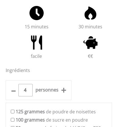
15 minutes
30 minutes
facile
€€
Ingrédients
–
+
personnes
125
grammes
de poudre de noisettes
100
grammes
de sucre en poudre