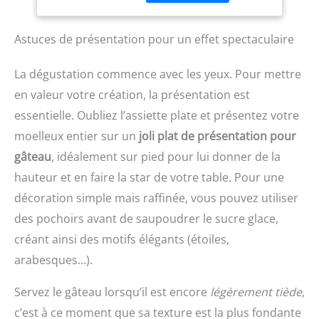
DÉMOULAGE SIMPLIFIÉ :
élevées en plein air, sans
Avec les charnières, vous
additifs ni conservateurs.
pouvez facilement
Astuces de présentation pour un effet spectaculaire
Vous pouvez être sûr de
démouler votre
bénéficier de la pureté
préparation. CUISSON
des vrais œufs dans
La dégustation commence avec les yeux. Pour mettre
MAÎTRISÉE : L'acier de ce
chaque cuillère.
moule à manqué offre
en valeur votre création, la présentation est
des résultats de cuisson
essentielle. Oubliez l’assiette plate et présentez votre
excellent, car il atteint
moelleux entier sur un
joli plat de présentation pour
des hautes températures
permettant aux sucs de
gâteau
, idéalement sur pied pour lui donner de la
se caraméliser.
hauteur et en faire la star de votre table. Pour une
UTILISATION PRATIQUE :
décoration simple mais raffinée, vous pouvez utiliser
Le moule en acier
antiadhésif De Buyer
des pochoirs avant de saupoudrer le sucre glace,
permet une cuisson
créant ainsi des motifs élégants (étoiles,
traditionnelle au four
(+220°C maximum). Il ne
arabesques…).
convient pas à une
utilisation au micro-
Servez le gâteau lorsqu’il est encore
légèrement tiède
,
ondes. Veillez à ne pas
c’est à ce moment que sa texture est la plus fondante
utiliser d'objets