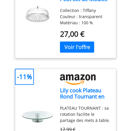
à Gâteau -
Collection : Tiffany
Transparent, Ø 30 x
Couleur : transparent
h16 cm - 19950100
Matériau : 100 %
plastique Produit officiel
27,00 €
Guzzini, fabriqué en
Italie depuis 1912 Poids
du colis: 1.02 kilograms
-11%
Lily cook Plateau
Rond Tournant en
Verre et Inox 30 cm
PLATEAU TOURNANT : sa
Transparent
rotation facilite le
partage des mets à table.
Un service convivial et
17,99 €