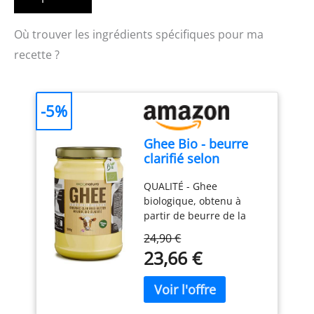
Où trouver les ingrédients spécifiques pour ma
recette ?
-5%
Ghee Bio - beurre
clarifié selon
l'ancienne recette
QUALITÉ - Ghee
ayurvédique -
biologique, obtenu à
uniquement à partir
partir de beurre de la
du lait de vaches au
plus haute qualité
pâturage -
24,90 €
provenant uniquement
extrêmement
23,66 €
de vaches élevées à
digestible sans
pâturage. Authentique,
lactose - Exponatura
élaboré selon la recette
(500 g, Ghee)
ayurvédique en ‘slow