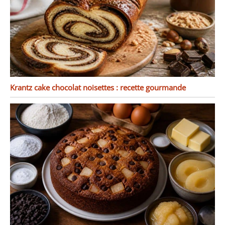
lave-vaisselle. Après le
nettoyage, il doit être
séché afin de le garder
au sec. ✔[Remarque
importante] : si vous
rencontrez des
difficultés, n'hésitez pas
à nous contacter. Nous
Krantz cake chocolat noisettes : recette gourmande
vous répondrons dans
les 24 heures.