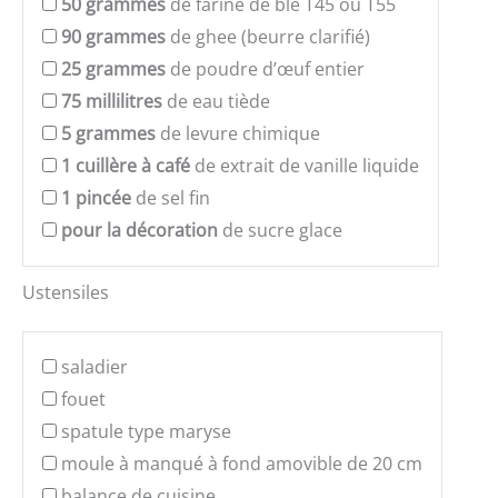
50
grammes
de farine de blé T45 ou T55
90
grammes
de ghee (beurre clarifié)
25
grammes
de poudre d’œuf entier
75
millilitres
de eau tiède
5
grammes
de levure chimique
1
cuillère à café
de extrait de vanille liquide
1
pincée
de sel fin
pour la décoration
de sucre glace
Ustensiles
saladier
fouet
spatule type maryse
moule à manqué à fond amovible de 20 cm
balance de cuisine