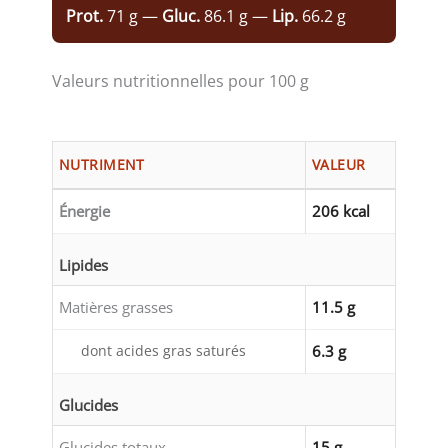
Prot.
71 g —
Gluc.
86.1 g —
Lip.
66.2 g
Valeurs nutritionnelles pour 100 g
NUTRIMENT
VALEUR
Énergie
206 kcal
Lipides
Matières grasses
11.5 g
dont acides gras saturés
6.3 g
Glucides
Glucides totaux
15 g