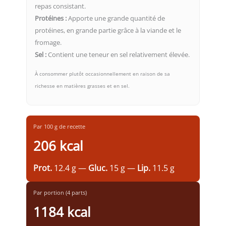
repas consistant.
Protéines :
Apporte une grande quantité de
protéines, en grande partie grâce à la viande et le
fromage.
Sel :
Contient une teneur en sel relativement élevée.
À consommer plutôt occasionnellement en raison de sa
richesse en matières grasses et en sel.
Par 100 g de recette
206 kcal
Prot.
12.4 g —
Gluc.
15 g —
Lip.
11.5 g
Par portion (4 parts)
1184 kcal