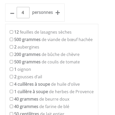
–
+
personnes
12
feuilles de lasagnes sèches
500
grammes
de viande de bœuf hachée
2
aubergines
200
grammes
de bûche de chèvre
500
grammes
de coulis de tomate
1
oignon
2
gousses d’ail
4
cuillères à soupe
de huile d’olive
1
cuillère à soupe
de herbes de Provence
40
grammes
de beurre doux
40
grammes
de farine de blé
50
centilitres
de lait entier