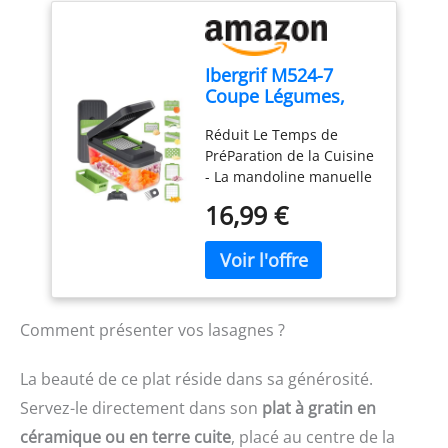
elle est simple et intuitive
à prendre en main
Épaisseur réglable 1–4
Ibergrif M524-7
mm – Cette mandoline
Coupe Légumes,
multifonctions dispose
Mandoline 7 en 1
de trois réglages
Réduit Le Temps de
Multifonction
d’épaisseur pour
PréParation de la Cuisine
répondre à différents
- La mandoline manuelle
besoins. Choisissez des
Premium a une capacité
tranches fines (1 mm),
16,99 €
de 1300 ml, les
moyennes (2 mm) ou
accessoires comprennent
épaisses (4 mm) selon les
1 récipient (adapté aux
ingrédients et les
micro-ondes), 1 couvercle
recettes. Afin de
fraîcheur (adapté aux
s’adapter à différents
micro-ondes, fermoir de
ingrédients et types de
Comment présenter vos lasagnes ?
verrouillage inclus), 1
préparation, pour une
porte-couteau, 1 poignée
préparation plus efficace
La beauté de ce plat réside dans sa générosité.
de sécurité, 1 panier
et flexible Préparation
Servez-le directement dans son
plat à gratin en
d'égouttage (avec fente
rapide et efficace –
pour les lames), 1
Tranchez directement
céramique ou en terre cuite
, placé au centre de la