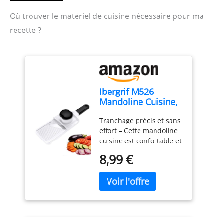
Où trouver le matériel de cuisine nécessaire pour ma
recette ?
Ibergrif M526
Mandoline Cuisine,
Coupe Légumes
Tranchage précis et sans
Réglable 1–4 mm
effort – Cette mandoline
cuisine est confortable et
facile à utiliser. Elle
8,99 €
permet d’obtenir des
tranches fines, nettes et
régulières avec un
minimum d’effort. Que
vous soyez débutant ou
cuisinier expérimenté,