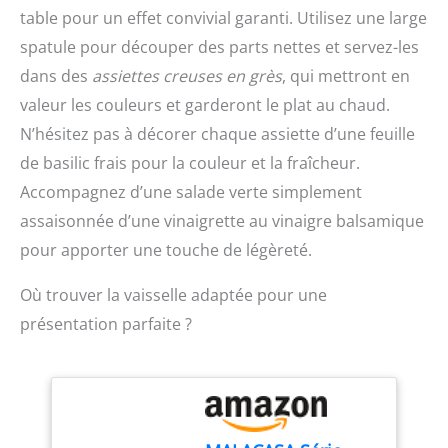
couvercle presseur, 7
sur une planche à
table pour un effet convivial garanti. Utilisez une large
lames tranchantes en
découper ou une
acier inoxydable, 1
spatule pour découper des parts nettes et servez-les
assiette, ou placez la
brosse de nettoyage
mandoline au-dessus
dans des
assiettes creuses en grès
, qui mettront en
Matériau de Qualité
d'un bol.. Fruits et
valeur les couleurs et garderont le plat au chaud.
Alimentaire - Le coupe
légumes sont coupés en
oignon manuel est
quelques secondes :
N’hésitez pas à décorer chaque assiette d’une feuille
fabriqué en PP de qualité
pour carottes, oignons,
de basilic frais pour la couleur et la fraîcheur.
alimentaire et 420J2, sans
courgettes, tomates et
BPA, ce qui permet de
Accompagnez d’une salade verte simplement
bien plus encore.
conserver des
Réduisez le temps de
assaisonnée d’une vinaigrette au vinaigre balsamique
ingrédients sains,
préparation et facilitez la
pour apporter une touche de légèreté.
nutritifs et sûrs. Avec ce
cuisine au quotidien
coupe-légumes à
Utilisation sûre et
Où trouver la vaisselle adaptée pour une
mandoline, vous pouvez
nettoyage facile – Son
être sûr de préparer des
design ergonomique
présentation parfaite ?
dîners sains, délicieux et
offre une prise en main
créatifs pour votre
confortable et une
famille. Utilisation
utilisation simple, tout en
Multifonctionnelle - Le
facilitant le nettoyage et
coupe légumes peut
l’entretien au quotidien.
trancher, découper,
Après utilisation, il suffit