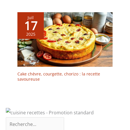
en profitant de vos repas
Cadeau idéal pour les
amateurs de nourriture :
Juil
17
un excellent choix de
cadeau, cet ensemble est
un cadeau attentionné
2025
pour une pendaison de
crémaillère, un mariage
ou un anniversaire. Sa
beauté et sa praticité en
font un ajout précieux à
tout intérieur 【Service
Cake chèvre, courgette, chorizo : la recette
de satisfaction】Pour
savoureuse
garantir l'intégrité du
produit, en cas de
défaut, veuillez nous
contacter pour un
remplacement gratuit. La
marque vancasso a pour
objectif de s’assurer que
chaque client est satisfait