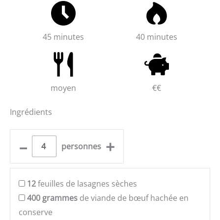
45 minutes
40 minutes
moyen
€€
Ingrédients
–
+
personnes
12
feuilles de lasagnes sèches
400
grammes
de viande de bœuf hachée en
conserve