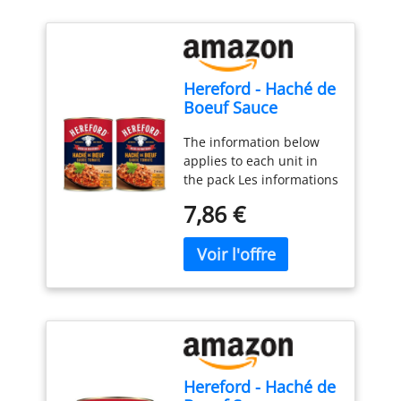
Hereford - Haché de
Boeuf Sauce
Tomate 400g - 100%
The information below
origine France -
applies to each unit in
Sans conservateur -
the pack Les informations
Prêt à consommer
ci-dessous s'appliquent à
(Lot de 2)
7,86 €
chaque unité du pack
Haché de boeuf idéal
pour vos pâtes ou
préparations culinaires :
Pizza, Lasagne, Riz Pour
deux personnes
Conservation 4 ans
Hereford - Haché de