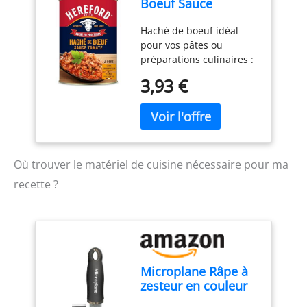
Boeuf Sauce
Tomate 400g - 100%
Haché de boeuf idéal
origine France -
pour vos pâtes ou
Sans conservateur -
préparations culinaires :
Prêt à consommer
Pizza, Lasagne, Riz Pour
3,93 €
deux personnes
Conservation 4 ans
Où trouver le matériel de cuisine nécessaire pour ma
recette ?
Microplane Râpe à
zesteur en couleur
Noir pour agrumes,