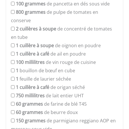
100
grammes
de pancetta en dés sous vide
800
grammes
de pulpe de tomates en
conserve
2
cuillères à soupe
de concentré de tomates
en tube
1
cuillère à soupe
de oignon en poudre
1
cuillère à café
de ail en poudre
100
millilitres
de vin rouge de cuisine
1
bouillon de bœuf en cube
1
feuille de laurier séchée
1
cuillère à café
de origan séché
750
millilitres
de lait entier UHT
60
grammes
de farine de blé T45
60
grammes
de beurre doux
150
grammes
de parmigiano reggiano AOP en