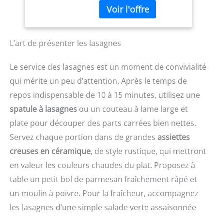
Manche soft touch
ergonomique et
confortable. Facile à
nettoyer - résiste au
L’art de présenter les lasagnes
Lave-vaisselle. Les
aliments sont découpés
Le service des lasagnes est un moment de convivialité
avec précision, sans être
qui mérite un peu d’attention. Après le temps de
déchirés ni déchiquetés.
Râpez sans effort pour
repos indispensable de 10 à 15 minutes, utilisez une
un meilleur résultat.
spatule à lasagnes
ou un couteau à lame large et
L'arôme naturel est libéré
et rehausse le goût.
plate pour découper des parts carrées bien nettes.
Servez chaque portion dans de grandes
assiettes
creuses en céramique
, de style rustique, qui mettront
en valeur les couleurs chaudes du plat. Proposez à
table un petit bol de parmesan fraîchement râpé et
un moulin à poivre. Pour la fraîcheur, accompagnez
les lasagnes d’une simple salade verte assaisonnée