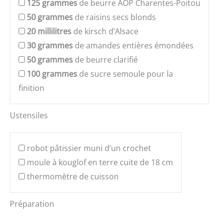
125
grammes
de beurre AOP Charentes-Poitou
50
grammes
de raisins secs blonds
20
millilitres
de kirsch d’Alsace
30
grammes
de amandes entières émondées
50
grammes
de beurre clarifié
100
grammes
de sucre semoule pour la
finition
Ustensiles
robot pâtissier muni d’un crochet
moule à kouglof en terre cuite de 18 cm
thermomètre de cuisson
Préparation