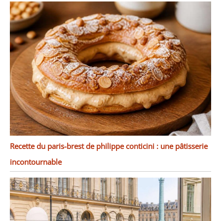
assemblage requis, prêt
à l’emploi à la réception.
Cadeau Élégant pour
Toutes
Occasions+Garantie
Légale: Emballage soigné
et design moderne
parfait comme cadeau de
crémaillère, mariage,
anniversaire ou Noël.
Convient aux pique-
niques, camping et
réceptions. Bénéficiez de
la garantie légale de
Recette du paris-brest de philippe conticini : une pâtisserie
conformité 2 ans et 14
jours de rétractation sans
incontournable
frais conformément à la
législation française,
pour un achat sans
risque.