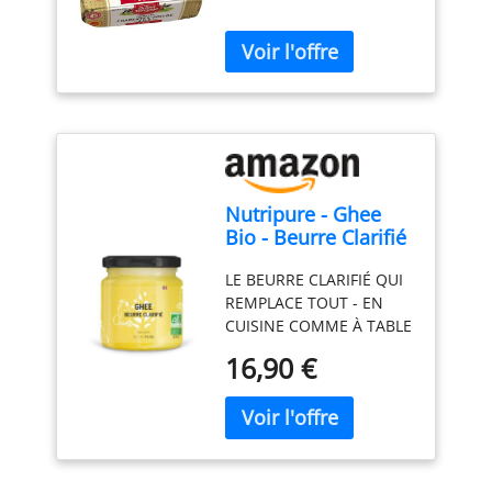
poitou aop doux
250g
Nutripure - Ghee
Bio - Beurre Clarifié
- Sans Lactose ni
LE BEURRE CLARIFIÉ QUI
Caséine - 300 g
REMPLACE TOUT - EN
CUISINE COMME À TABLE
: Le ghee est du beurre
16,90 €
purifié par clarification
lente - il ne reste que la
matière grasse pure,
avec son goût
naturellement noisetté.
Remplace le beurre