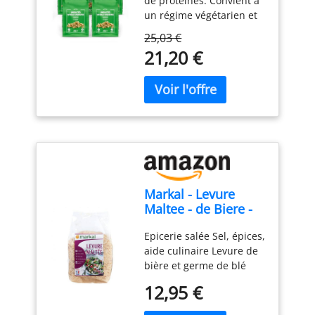
de protéines. Convient à
un régime végétarien et
végétalien. Conditionné
25,03 €
sous atmosphère
21,20 €
protectrice.
Markal - Levure
Maltee - de Biere -
Paillette 250g
Epicerie salée Sel, épices,
aide culinaire Levure de
bière et germe de blé
Markal Levure Maltée
12,95 €
Paillette 250G