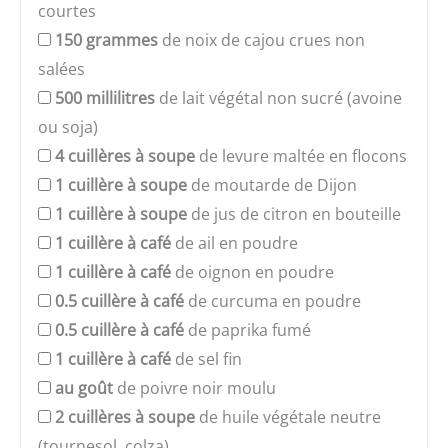
courtes
150
grammes
de noix de cajou crues non
salées
500
millilitres
de lait végétal non sucré (avoine
ou soja)
4
cuillères à soupe
de levure maltée en flocons
1
cuillère à soupe
de moutarde de Dijon
1
cuillère à soupe
de jus de citron en bouteille
1
cuillère à café
de ail en poudre
1
cuillère à café
de oignon en poudre
0.5
cuillère à café
de curcuma en poudre
0.5
cuillère à café
de paprika fumé
1
cuillère à café
de sel fin
au goût
de poivre noir moulu
2
cuillères à soupe
de huile végétale neutre
(tournesol, colza)