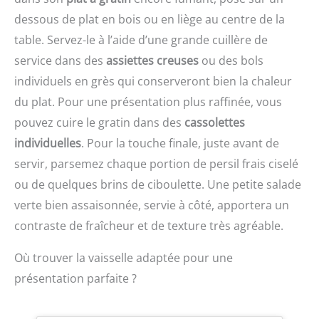
engagement de
3 VITESSE ET FONCTION
réparabilité 15 ans au
PULSE : Prenez le
dessous de plat en bois ou en liège au centre de la
juste prix grâce à notre
contrôle grâce aux 3
table. Servez-le à l’aide d’une grande cuillère de
réseau de 6200
vitesses et à la fonction
service dans des
assiettes creuses
ou des bols
réparateurs dans le
Pulse, qui vous
monde, pour contribuer
permettent de choisir la
individuels en grès qui conserveront bien la chaleur
à la protection de
vitesse de mixage idéale
du plat. Pour une présentation plus raffinée, vous
l'environnement et à la
pour les ingrédients durs
réduction des déchets
pouvez cuire le gratin dans des
cassolettes
et mous
Fonction glace pilée
individuelles
. Pour la touche finale, juste avant de
efficace sans risque de
servir, parsemez chaque portion de persil frais ciselé
surcharger le moteur ou
d'endommager le bol ;
ou de quelques brins de ciboulette. Une petite salade
Ventouses sous la base
verte bien assaisonnée, servie à côté, apportera un
assurant la stabilité du
contraste de fraîcheur et de texture très agréable.
blender Poignée
ergonomique et contours
texturés du bouton de
Où trouver la vaisselle adaptée pour une
sélection pour un confort
présentation parfaite ?
et une facilité
d'utilisation