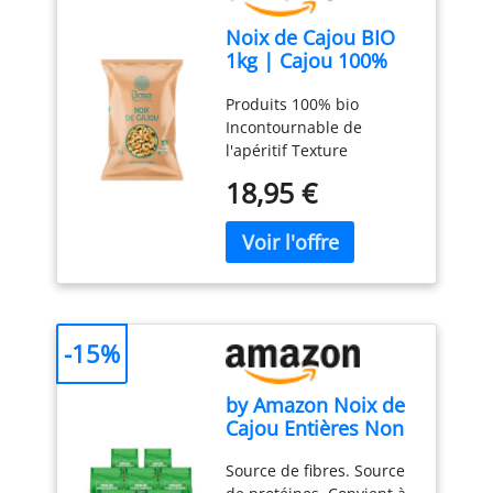
Noix de Cajou BIO
1kg | Cajou 100%
Naturelle Entière |
Produits 100% bio
Crues et non salées
Incontournable de
| Sans OGM |
l'apéritif Texture
Parfumé &
croquante Ajoutez nos
Gourmand | IDEAL
18,95 €
noix de cajou bio dans
recettes cuisine |
vos entrées ou desserts
Convient aux
Filière Vietnam Tous les
végétariens et aux
produits Base Organic
végétaliens | BASE
Food sont 100% Bio
ORGANIC FOOD
-15%
by Amazon Noix de
Cajou Entières Non
Salées - 200g, Lot de
Source de fibres. Source
7