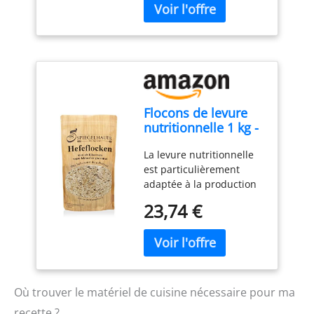
Flocons de levure
nutritionnelle 1 kg -
Meilleur goût -
La levure nutritionnelle
Qualité Premium
est particulièrement
adaptée à la production
de fromage végétalien.
23,74 €
sans gluten et végétalien
Nutritionnel : Les flocons
de levure sont
particulièrement riches
en protéines (46%) et les
flocons contiennent
Où trouver le matériel de cuisine nécessaire pour ma
également de
recette ?