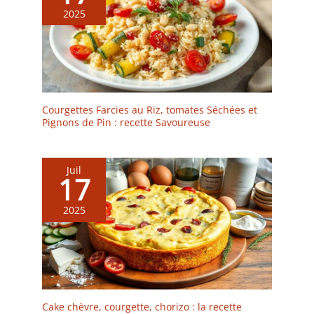
2025
Courgettes Farcies au Riz, tomates Séchées et
Pignons de Pin : recette Savoureuse
Juil
17
2025
Cake chèvre, courgette, chorizo : la recette