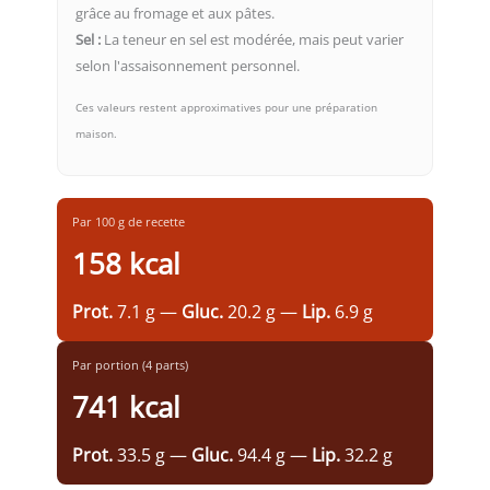
grâce au fromage et aux pâtes.
Sel :
La teneur en sel est modérée, mais peut varier
selon l'assaisonnement personnel.
Ces valeurs restent approximatives pour une préparation
maison.
Par 100 g de recette
158 kcal
Prot.
7.1 g —
Gluc.
20.2 g —
Lip.
6.9 g
Par portion (4 parts)
741 kcal
Prot.
33.5 g —
Gluc.
94.4 g —
Lip.
32.2 g