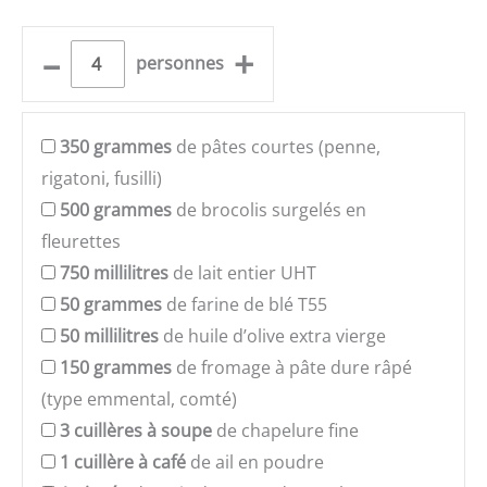
–
+
personnes
350
grammes
de pâtes courtes (penne,
rigatoni, fusilli)
500
grammes
de brocolis surgelés en
fleurettes
750
millilitres
de lait entier UHT
50
grammes
de farine de blé T55
50
millilitres
de huile d’olive extra vierge
150
grammes
de fromage à pâte dure râpé
(type emmental, comté)
3
cuillères à soupe
de chapelure fine
1
cuillère à café
de ail en poudre