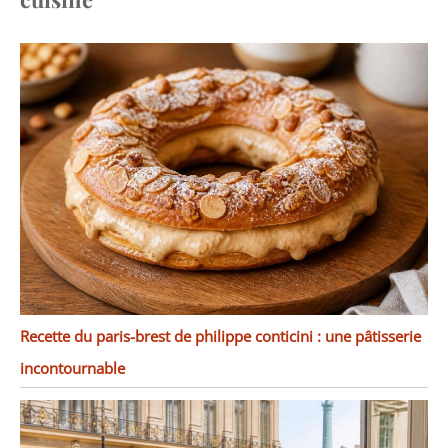
sont également
disponibles dans notre
boutique. D'autres séries
de la marque vancasso
telles que Natsuki,
Haruka, Mandala,
Macaron, Bella, Bonbon,
Navia sont également
disponibles.
Recette du paris-brest de philippe conticini : une pâtisserie
incontournable