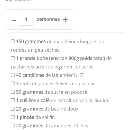
–
+
personnes
150
grammes
de madeleines longues ou
rondes un peu sèches
1
grande boîte (environ 800g poids total)
de
nectarines au sirop léger en conserve
40
centilitres
de lait entier UHT
3
œufs de poules élevées en plein air
50
grammes
de sucre en poudre
1
cuillère à café
de extrait de vanille liquide
20
grammes
de beurre doux
1
pincée
de sel fin
20
grammes
de amandes effilées