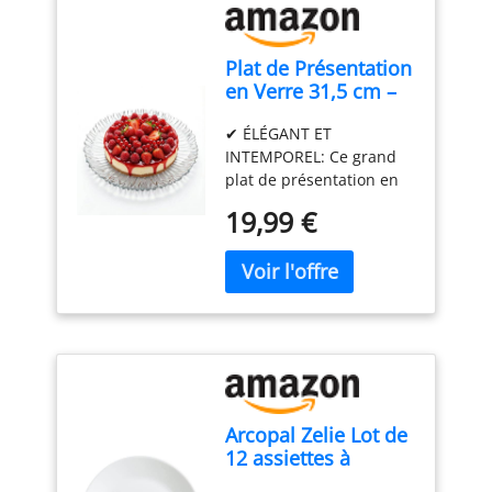
Plat de Présentation
en Verre 31,5 cm –
Grand Plateau de
✔ ÉLÉGANT ET
Service Transparent,
INTEMPOREL: Ce grand
Plat à Gâteau,
plat de présentation en
Plateau Dessert,
verre transparent
Fromage, Apéritif,
19,99 €
apporte une touche
Fruits et Décoration
raffinée à toutes les
de Table
tables. Son design
élégant s’adapte
parfaitement aux
décorations modernes,
classiques ou
contemporaines. ✔
FORMAT GÉNÉREUX DE
Arcopal Zelie Lot de
31,5 cm: Avec son
12 assiettes à
diamètre de 31,5 cm, ce
dessert en verre
plateau de service offre