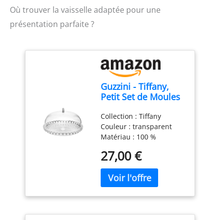
Où trouver la vaisselle adaptée pour une
présentation parfaite ?
Guzzini - Tiffany,
Petit Set de Moules
à Gâteau -
Collection : Tiffany
Transparent, Ø 30 x
Couleur : transparent
h16 cm - 19950100
Matériau : 100 %
plastique Produit officiel
27,00 €
Guzzini, fabriqué en
Italie depuis 1912 Poids
du colis: 1.02 kilograms