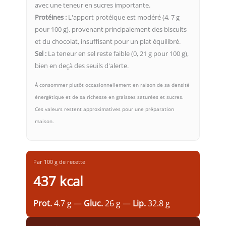
avec une teneur en sucres importante.
Protéines :
L'apport protéique est modéré (4, 7 g
pour 100 g), provenant principalement des biscuits
et du chocolat, insuffisant pour un plat équilibré.
Sel :
La teneur en sel reste faible (0, 21 g pour 100 g),
bien en deçà des seuils d'alerte.
À consommer plutôt occasionnellement en raison de sa densité
énergétique et de sa richesse en graisses saturées et sucres.
Ces valeurs restent approximatives pour une préparation
maison.
Par 100 g de recette
437 kcal
Prot.
4.7 g —
Gluc.
26 g —
Lip.
32.8 g