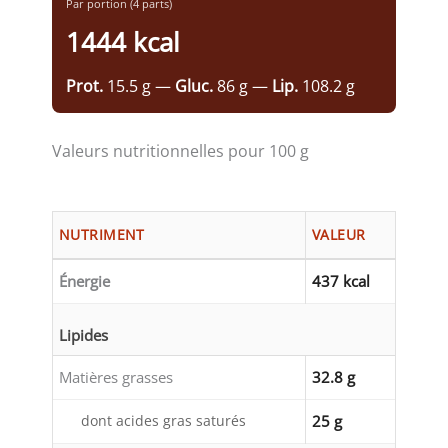
Par portion (4 parts)
1444 kcal
Prot.
15.5 g —
Gluc.
86 g —
Lip.
108.2 g
Valeurs nutritionnelles pour 100 g
NUTRIMENT
VALEUR
Énergie
437 kcal
Lipides
Matières grasses
32.8 g
dont acides gras saturés
25 g