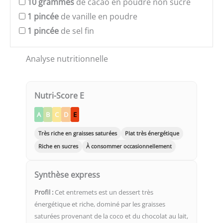
10
grammes
de cacao en poudre non sucré
1
pincée
de vanille en poudre
1
pincée
de sel fin
Analyse nutritionnelle
Nutri-Score E
A
B
C
D
E
Très riche en graisses saturées
Plat très énergétique
Riche en sucres
À consommer occasionnellement
Synthèse express
Profil :
Cet entremets est un dessert très
énergétique et riche, dominé par les graisses
saturées provenant de la coco et du chocolat au lait,