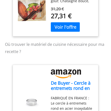
goût: Châtaigne douce,
avec les régimes paléo et
pointe de fruits rouges,
keto. NUTRIPURE,
31,20 €
notes caramel
FABRIQUÉ EN FRANCE :
27,31 €
Application: Moulage,
Un seul ingrédient :
Tablette, Enrobage
beurre issu de lait de
pâturages bio. Sans
additif, sans
conservateur, sans
arôme. Cuisson lente et
Où trouver le matériel de cuisine nécessaire pour ma
douce artisanale, certifié
recette ?
bio. Se conserve à
température ambiante
(hors réfrigérateur).
De Buyer - Cercle à
entremets rond en
inox - 16 x 4,5 cm -
FABRIQUÉ EN FRANCE :
Fabriqué en France,
Le cercle à entremets
Parfait pour
rond en acier inoxydable
Mousse, Entremets,