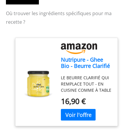
Où trouver les ingrédients spécifiques pour ma
recette ?
Nutripure - Ghee
Bio - Beurre Clarifié
- Sans Lactose ni
LE BEURRE CLARIFIÉ QUI
Caséine - 300 g
REMPLACE TOUT - EN
CUISINE COMME À TABLE
: Le ghee est du beurre
16,90 €
purifié par clarification
lente - il ne reste que la
matière grasse pure,
avec son goût
naturellement noisetté.