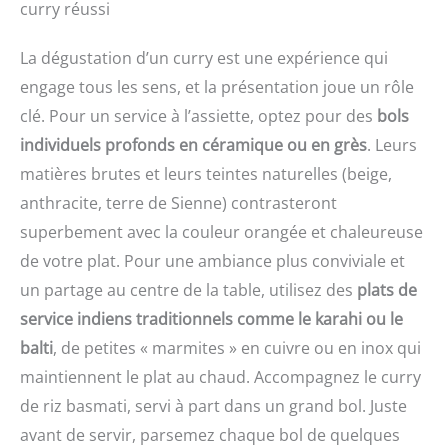
curry réussi
les dégâts, pour une
ingrédients, simplifiant la
nettoyer, et dites adieu
expérience plus propre
préparation des repas
aux difficultés liées au
et plus agréable DESIGN
La dégustation d’un curry est une expérience qui
Contenu de la livraison :
brossage avec de la laine
CONFORTABLE : Une
Mixeur plongeant
d'acier. Excellent choix
engage tous les sens, et la présentation joue un rôle
poignée ergonomique
ErgoMixx 600 W avec 2
pour un cadeau :
clé. Pour un service à l’assiette, optez pour des
bols
avec une prise en main
vitesses et gobelet
Topbooc casserole
texturée, pour
doseur
individuels profonds en céramique ou en grès
. Leurs
émaillée aux couleurs
expérience plus facile et
magnifiques est à la fois
matières brutes et leurs teintes naturelles (beige,
plus confortable, idéal
un ustensile de cuisine et
anthracite, terre de Sienne) contrasteront
pour une utilisation
une décoration de table.
fréquente DURABLE : 2
C'est un cadeau pratique
superbement avec la couleur orangée et chaleureuse
lames Zelkrom qui
et de bon goût pour votre
de votre plat. Pour une ambiance plus conviviale et
garantissent des
famille et vos amis.
performances durables
un partage au centre de la table, utilisez des
plats de
REPARABILITE 15 ANS AU
service indiens traditionnels comme le karahi ou le
JUSTE PRIX : engagement
balti
, de petites « marmites » en cuivre ou en inox qui
de réparabilité 15 ans au
juste prix grâce à notre
maintiennent le plat au chaud. Accompagnez le curry
réseau de 6200
de riz basmati, servi à part dans un grand bol. Juste
réparateurs dans le
avant de servir, parsemez chaque bol de quelques
monde, pour contribuer