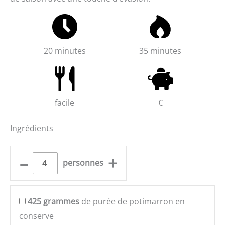
20 minutes
35 minutes
facile
€
Ingrédients
–
+
personnes
425
grammes
de purée de potimarron en
conserve