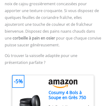
à la protection de
noix de cajou grossièrement concassées pour
l’environnement et à la
apporter une texture croquante. Si vous disposez de
réduction des déchets
FACILE À NETTOYER :
quelques feuilles de coriandre fraîche, elles
Pièces amovibles
ajouteront une touche de couleur et de fraîcheur
résistantes au lave-
bienvenue. Disposez des pains naans chauds dans
vaisselle pour une
utilisation quotidienne
une
corbeille à pain en osier
pour que chaque convive
sans effort CONTENU
puisse saucer généreusement.
DANS LA BOÎTE : Pied
mixeur Moulinex
Où trouver la vaisselle adaptée pour une
Turbomix, gobelet de 800
ml
présentation parfaite ?
-5%
Cosumy 4 Bols à
Soupe en Grès 750
ml – Assiette Creuse