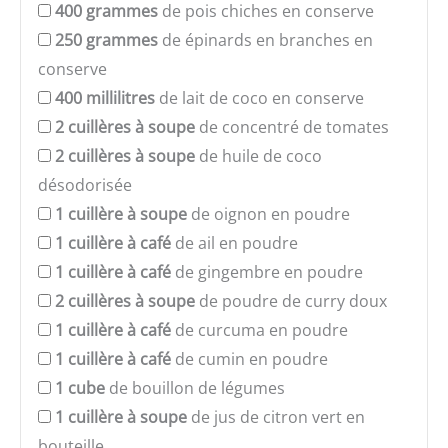
400
grammes
de pois chiches en conserve
250
grammes
de épinards en branches en
conserve
400
millilitres
de lait de coco en conserve
2
cuillères à soupe
de concentré de tomates
2
cuillères à soupe
de huile de coco
désodorisée
1
cuillère à soupe
de oignon en poudre
1
cuillère à café
de ail en poudre
1
cuillère à café
de gingembre en poudre
2
cuillères à soupe
de poudre de curry doux
1
cuillère à café
de curcuma en poudre
1
cuillère à café
de cumin en poudre
1
cube
de bouillon de légumes
1
cuillère à soupe
de jus de citron vert en
bouteille