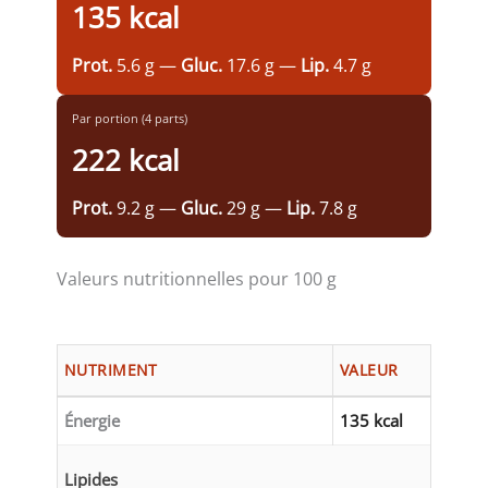
135 kcal
Prot.
5.6 g —
Gluc.
17.6 g —
Lip.
4.7 g
Par portion (4 parts)
222 kcal
Prot.
9.2 g —
Gluc.
29 g —
Lip.
7.8 g
Valeurs nutritionnelles pour 100 g
NUTRIMENT
VALEUR
Énergie
135 kcal
Lipides