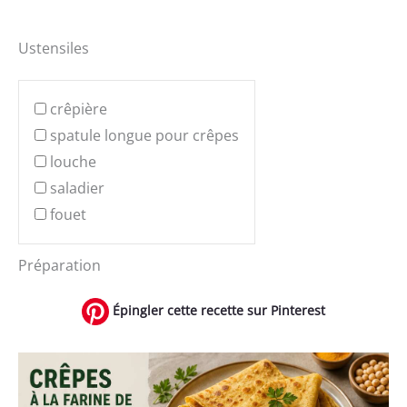
Ustensiles
crêpière
spatule longue pour crêpes
louche
saladier
fouet
Préparation
Épingler cette recette sur Pinterest