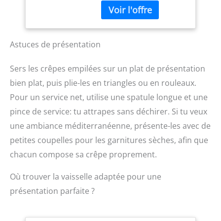
aussi compatible avec le
lave-vaisselle, prête à
être réutilisée
immédiatement. Ainsi,
faire des crêpes devient
Astuces de présentation
un jeu d'enfant.
LONGUEUR OPTIMALE -
Sers les crêpes empilées sur un plat de présentation
Avec une longueur totale
bien plat, puis plie-les en triangles ou en rouleaux.
de 51,80, notre spatule
pour crepiere est idéale
Pour un service net, utilise une spatule longue et une
pour les grands appareils
pince de service: tu attrapes sans déchirer. Si tu veux
de restauration. La lame
une ambiance méditerranéenne, présente-les avec de
mesure 40cm de long et
4,00cm de large. NOTRE
petites coupelles pour les garnitures sèches, afin que
ENGAGEMENT - Nous
chacun compose sa crêpe proprement.
sommes votre grossiste
fiable en équipements de
Où trouver la vaisselle adaptée pour une
restauration à travers
l'Europe. Nous offrons
présentation parfaite ?
une expertise de longue
date et combinons
qualité durable, prix