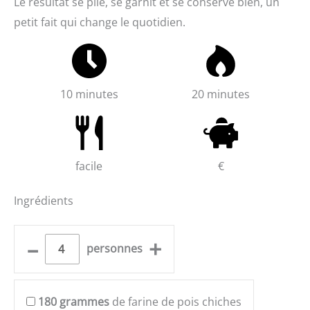
Le résultat se plie, se garnit et se conserve bien, un
petit fait qui change le quotidien.
10 minutes
20 minutes
facile
€
Ingrédients
–
+
personnes
180
grammes
de farine de pois chiches