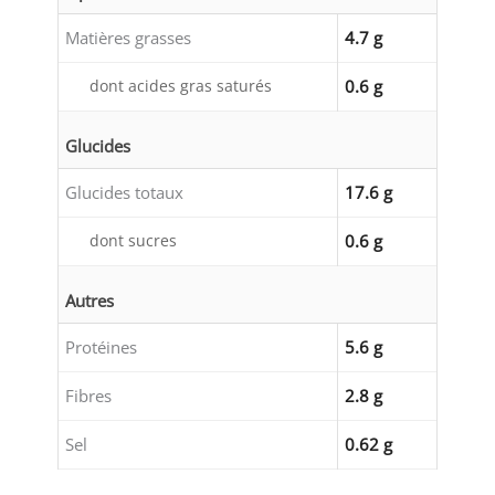
Matières grasses
4.7 g
dont acides gras saturés
0.6 g
Glucides
Glucides totaux
17.6 g
dont sucres
0.6 g
Autres
Protéines
5.6 g
Fibres
2.8 g
Sel
0.62 g