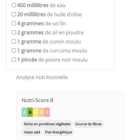
450
millilitres
de eau
20
millilitres
de huile d’olive
4
grammes
de sel fin
2
grammes
de ail en poudre
1
gramme
de cumin moulu
1
gramme
de curcuma moulu
1
pincée
de poivre noir moulu
Analyse nutritionnelle
Nutri-Score B
A
B
C
D
E
Riche en protéines végétales
Source de fibres
Assez salé
Plat énergétique