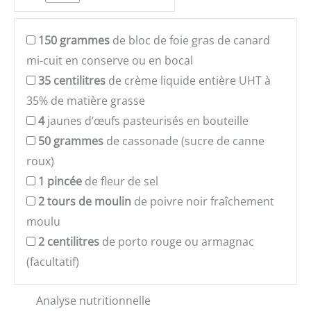
150
grammes
de bloc de foie gras de canard
mi-cuit en conserve ou en bocal
35
centilitres
de crème liquide entière UHT à
35% de matière grasse
4
jaunes d’œufs pasteurisés en bouteille
50
grammes
de cassonade (sucre de canne
roux)
1
pincée
de fleur de sel
2
tours de moulin
de poivre noir fraîchement
moulu
2
centilitres
de porto rouge ou armagnac
(facultatif)
Analyse nutritionnelle