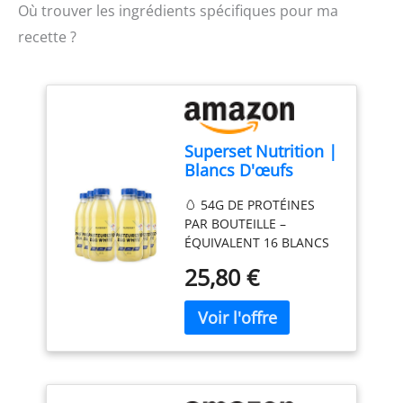
Où trouver les ingrédients spécifiques pour ma
recette ?
Superset Nutrition |
Blancs D'œufs
Pasteurisés
🥚 54G DE PROTÉINES
(6x480ml) | Blancs
PAR BOUTEILLE –
d'œuf liquides | 54g
ÉQUIVALENT 16 BLANCS
de protéines, soit 16
D’ŒUFS Chaque bouteille
blancs d'œufs par
25,80 €
de blanc d’œuf liquide
bouteille
pasteurisé apporte 54 g
de protéines complètes à
haute valeur biologique,
naturellement riches en
BCAA et acides aminés
essentiels, idéales pour