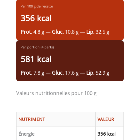
Par 100 g de recette
356 kcal
Prot.
4.8 g —
Gluc.
10.8 g —
Lip.
32.5 g
Par portion (4 parts)
581 kcal
Prot.
7.8 g —
Gluc.
17.6 g —
Lip.
52.9 g
Valeurs nutritionnelles pour 100 g
NUTRIMENT
VALEUR
Énergie
356 kcal