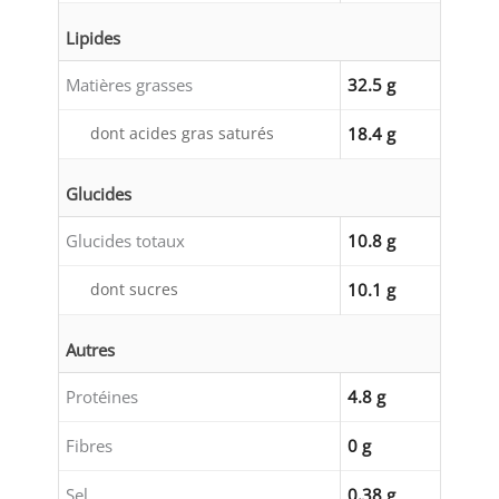
Lipides
Matières grasses
32.5 g
dont acides gras saturés
18.4 g
Glucides
Glucides totaux
10.8 g
dont sucres
10.1 g
Autres
Protéines
4.8 g
Fibres
0 g
Sel
0.38 g