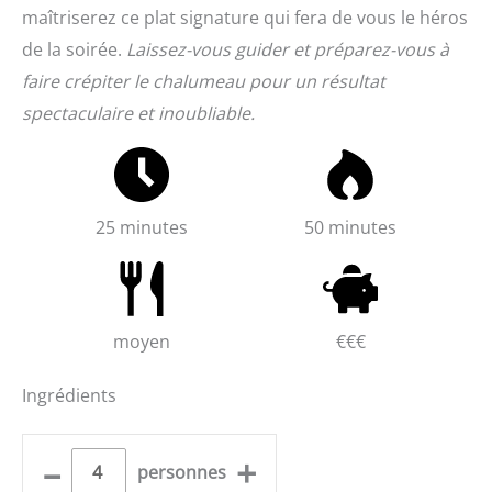
maîtriserez ce plat signature qui fera de vous le héros
de la soirée.
Laissez-vous guider et préparez-vous à
faire crépiter le chalumeau pour un résultat
spectaculaire et inoubliable.
25 minutes
50 minutes
moyen
€€€
Ingrédients
–
+
personnes