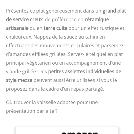
digestion. Le tahini est
une excellente source de
Présentez ce plat généreusement dans un
grand plat
calcium, qui favorise une
de service creux
, de préférence en
céramique
peau, des cheveux et des
os sains. Cette pâte à
artisanale
ou en
terre cuite
pour un effet rustique et
tartiner naturelle au
chaleureux. Nappez de la sauce au tahini en
sésame contient
également du fer pour
effectuant des mouvements circulaires et parsemez
renforcer le système
d’amandes effilées grillées. Servez-le tel quel en plat
immunitaire. DÉLICIEUX -
principal végétarien ou en accompagnement d’une
Avec une texture douce,
cette pâte de graines de
viande grillée. Des
petites assiettes individuelles de
sésame versatile est un
style mezze
peuvent aussi être utilisées si vous le
délicieux ingrédient
crémeux pouvant être
proposez dans le cadre d’un repas partagé.
utilisé pour préparer de
nombreuses sauces et,
Où trouver la vaisselle adaptée pour une
bien entendu, de
présentation parfaite ?
l'houmous. Le tahini peut
être également utilisé en
cuisson pour ajouter une
note subtile de noix à vos