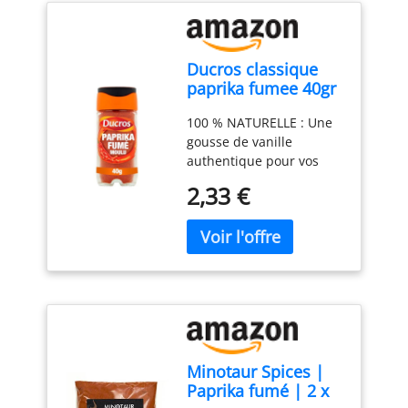
Ducros classique
paprika fumee 40gr
100 % NATURELLE : Une
gousse de vanille
authentique pour vos
préparations maison.
2,33 €
AROMES DÉLICATS : À
fendre et à infuser pour
libérer grains et saveur
vanillée. SÉLECTION
RIGOUREUSE : Chaque
gousse est récoltée et
triée à la main.
MATURATION LENTE : 8 à
9 mois sur la liane pour
Minotaur Spices |
un parfum riche et
Paprika fumé | 2 x
complexe. UTILISATION