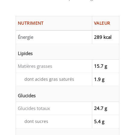
NUTRIMENT
VALEUR
Énergie
289 kcal
Lipides
Matières grasses
15.7 g
dont acides gras saturés
1.9 g
Glucides
Glucides totaux
24.7 g
dont sucres
5.4 g