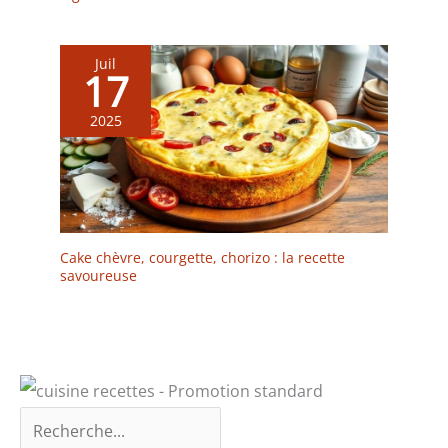
gâteau noires sont
idéales pour les repas de
famille, les mariages, les
Juil
17
anniversaires, les fêtes
de vacances ou pour un
usage quotidien.
2025
Cake chèvre, courgette, chorizo : la recette
savoureuse