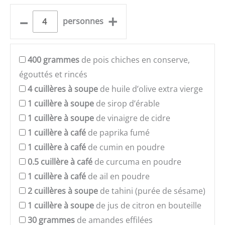
–
+
personnes
400
grammes
de pois chiches en conserve,
égouttés et rincés
4
cuillères à soupe
de huile d’olive extra vierge
1
cuillère à soupe
de sirop d’érable
1
cuillère à soupe
de vinaigre de cidre
1
cuillère à café
de paprika fumé
1
cuillère à café
de cumin en poudre
0.5
cuillère à café
de curcuma en poudre
1
cuillère à café
de ail en poudre
2
cuillères à soupe
de tahini (purée de sésame)
1
cuillère à soupe
de jus de citron en bouteille
30
grammes
de amandes effilées