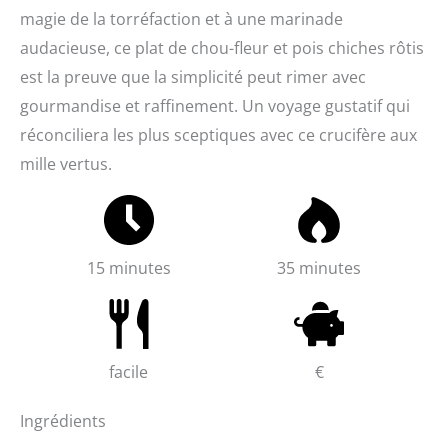
magie de la torréfaction et à une marinade
audacieuse, ce plat de chou-fleur et pois chiches rôtis
est la preuve que la simplicité peut rimer avec
gourmandise et raffinement. Un voyage gustatif qui
réconciliera les plus sceptiques avec ce crucifère aux
mille vertus.
15 minutes
35 minutes
facile
€
Ingrédients