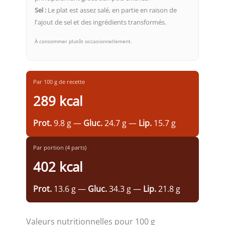
Sel :
Le plat est assez salé, en partie en raison de
l'ajout de sel et des ingrédients transformés.
À consommer plutôt occasionnellement.
Par 100 g de recette
289 kcal
Prot.
9.8 g —
Gluc.
24.7 g —
Lip.
15.7 g
Par portion (4 parts)
402 kcal
Prot.
13.6 g —
Gluc.
34.3 g —
Lip.
21.8 g
Valeurs nutritionnelles pour 100 g