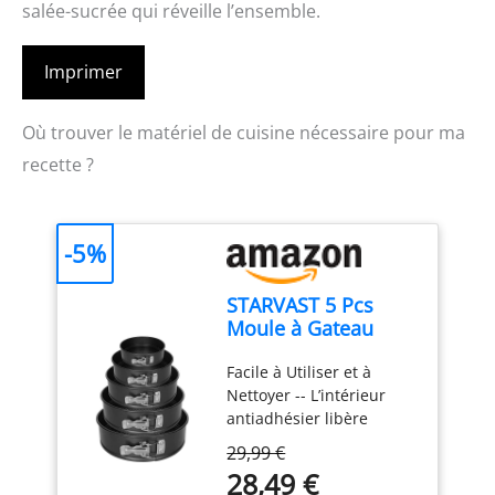
salée-sucrée qui réveille l’ensemble.
Imprimer
Où trouver le matériel de cuisine nécessaire pour ma
recette ?
-5%
STARVAST 5 Pcs
Moule à Gateau
Rond à Charnière
Facile à Utiliser et à
14/18/20/24/26 CM,
Nettoyer -- L’intérieur
Moule à Gàteau
antiadhésier libère
Rond 5 Étages en
facilement les produits
Acier au Carbone,
29,99 €
de boulangerie et rend le
Moule à Gâteau à
28,49 €
nettoyage rapide. Moules
Charnière avec Fond