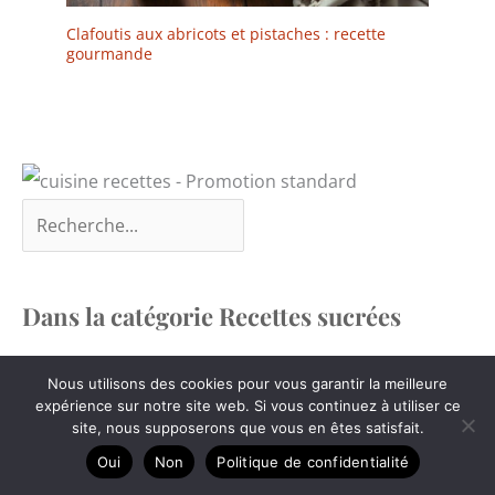
trou de suspension
Clafoutis aux abricots et pistaches : recette
intégré, ces spatules
gourmande
peuvent être accrochées
pour un rangement
compact. Durables,
légères et conçues pour
les boulangers amateurs
comme pour les
professionnels
Dans la catégorie Recettes sucrées
Nous utilisons des cookies pour vous garantir la meilleure
expérience sur notre site web. Si vous continuez à utiliser ce
site, nous supposerons que vous en êtes satisfait.
Oui
Non
Politique de confidentialité