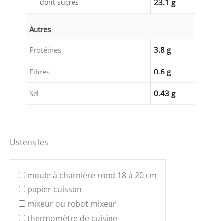
dont sucres
23.1 g
Autres
Protéines
3.8 g
Fibres
0.6 g
Sel
0.43 g
Ustensiles
moule à charnière rond 18 à 20 cm
papier cuisson
mixeur ou robot mixeur
thermomètre de cuisine