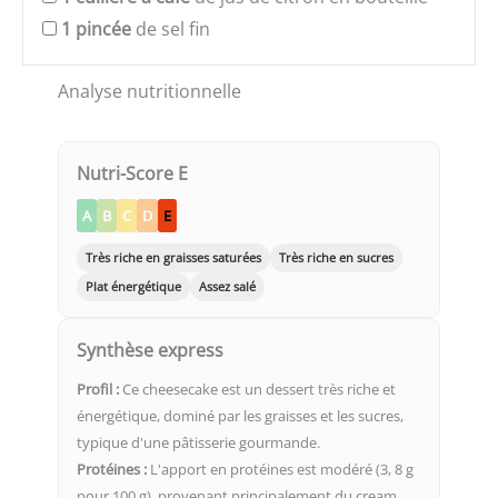
1
pincée
de sel fin
Analyse nutritionnelle
Nutri-Score E
A
B
C
D
E
Très riche en graisses saturées
Très riche en sucres
Plat énergétique
Assez salé
Synthèse express
Profil :
Ce cheesecake est un dessert très riche et
énergétique, dominé par les graisses et les sucres,
typique d'une pâtisserie gourmande.
Protéines :
L'apport en protéines est modéré (3, 8 g
pour 100 g), provenant principalement du cream