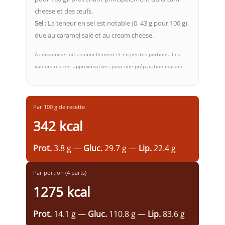
cheese et des œufs.
Sel :
La teneur en sel est notable (0, 43 g pour 100 g),
due au caramel salé et au cream cheese.
À consommer occasionnellement et en petites portions. Ces
valeurs restent approximatives pour une préparation maison.
Par 100 g de recette
342 kcal
Prot.
3.8 g —
Gluc.
29.7 g —
Lip.
22.4 g
Par portion (4 parts)
1275 kcal
Prot.
14.1 g —
Gluc.
110.8 g —
Lip.
83.6 g