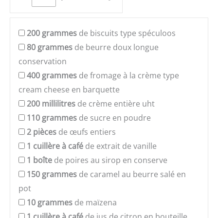
200
grammes
de biscuits type spéculoos
80
grammes
de beurre doux longue
conservation
400
grammes
de fromage à la crème type
cream cheese en barquette
200
millilitres
de crème entière uht
110
grammes
de sucre en poudre
2
pièces
de œufs entiers
1
cuillère à café
de extrait de vanille
1
boîte
de poires au sirop en conserve
150
grammes
de caramel au beurre salé en
pot
10
grammes
de maïzena
1
cuillère à café
de jus de citron en bouteille