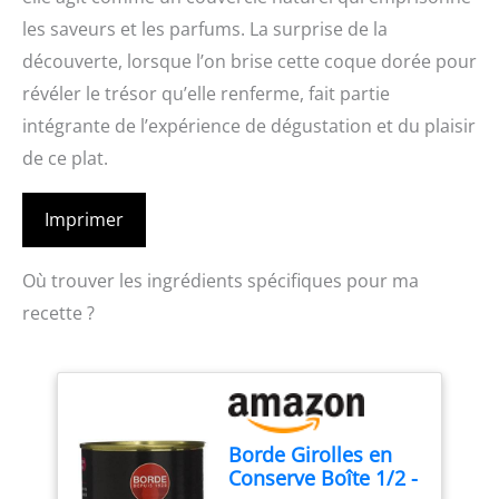
les saveurs et les parfums. La surprise de la
découverte, lorsque l’on brise cette coque dorée pour
révéler le trésor qu’elle renferme, fait partie
intégrante de l’expérience de dégustation et du plaisir
de ce plat.
Imprimer
Où trouver les ingrédients spécifiques pour ma
recette ?
Borde Girolles en
Conserve Boîte 1/2 -