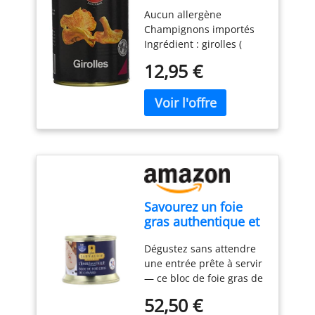
225 g - Lot de 2
Aucun allergène
Champignons importés
Ingrédient : girolles (
cantharelles cibares),
12,95 €
Eau, Sel, Acide citrique (
E330)
Savourez un foie
gras authentique et
sans conservateur
Dégustez sans attendre
avec JEAN
une entrée prête à servir
LARNAUDIE, bloc de
— ce bloc de foie gras de
foie gras de canard
canard du Sud-Ouest ne
du Sud-Ouest,
52,50 €
nécessite aucune
format familial de