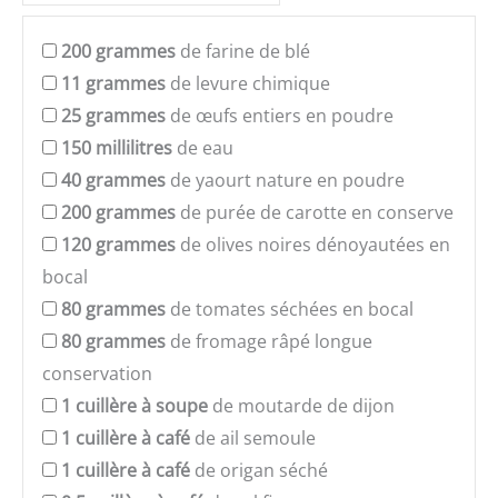
200
grammes
de farine de blé
11
grammes
de levure chimique
25
grammes
de œufs entiers en poudre
150
millilitres
de eau
40
grammes
de yaourt nature en poudre
200
grammes
de purée de carotte en conserve
120
grammes
de olives noires dénoyautées en
bocal
80
grammes
de tomates séchées en bocal
80
grammes
de fromage râpé longue
conservation
1
cuillère à soupe
de moutarde de dijon
1
cuillère à café
de ail semoule
1
cuillère à café
de origan séché