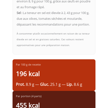
environ 8, 9 g pour 100 g, grâce aux œufs en poudre
et au fromage râpé.
Sel :
La teneur en sel est élevée à 2, 43 g pour 100 g,
due aux olives, tomates séchées et moutarde,
dépassant les recommandations pour une portion.
À consommer plutôt occasionnellement en raison de sa teneur
élevée en sel et en graisses saturées. Ces valeurs restent
approximatives pour une préparation maison.
Par 100 g de recette
196 kcal
Prot.
8.9 g —
Gluc.
25.1 g —
Lip.
8.6 g
Par portion (4 parts)
455 kcal