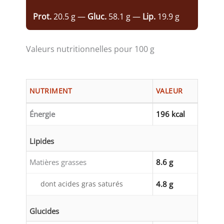
Prot.
20.5 g —
Gluc.
58.1 g —
Lip.
19.9 g
Valeurs nutritionnelles pour 100 g
NUTRIMENT
VALEUR
Énergie
196 kcal
Lipides
Matières grasses
8.6 g
dont acides gras saturés
4.8 g
Glucides