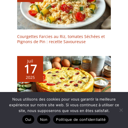
Courgettes Farcies au Riz, tomates Séchées et
Pignons de Pin : recette Savoureuse
Juil
17
2025
Nous utilisons des cookies pour vous garantir la meilleure
expérience sur notre site web. Si vous continuez à utiliser ce
site, nous supposerons que vous en êtes satisfait.
Cake chèvre, courgette, chorizo : la recette
Oui
Non
Politique de confidentialité
savoureuse