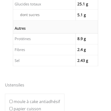
Glucides totaux
25.1 g
dont sucres
5.1 g
Autres
Protéines
8.9 g
Fibres
2.4 g
Sel
2.43 g
Ustensiles
moule à cake antiadhésif
papier cuisson