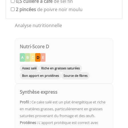
0,5
cuillère à café
de sel fin
2
pincées
de poivre noir moulu
Analyse nutritionnelle
Nutri-Score D
A
B
C
D
E
Assez salé
Riche en graisses saturées
Bon apport en protéines
Source de fibres
Synthèse express
Profil :
Ce cake salé est un plat énergétique et riche
en matières grasses, particulièrement en graisses
saturées provenant du fromage et des œufs.
Protéines :
L'apport protéique est correct avec