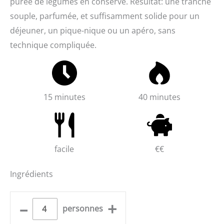
purée de légumes en conserve. Résultat: une tranche
souple, parfumée, et suffisamment solide pour un
déjeuner, un pique-nique ou un apéro, sans
technique compliquée.
15 minutes
40 minutes
facile
€€
Ingrédients
–
+
personnes