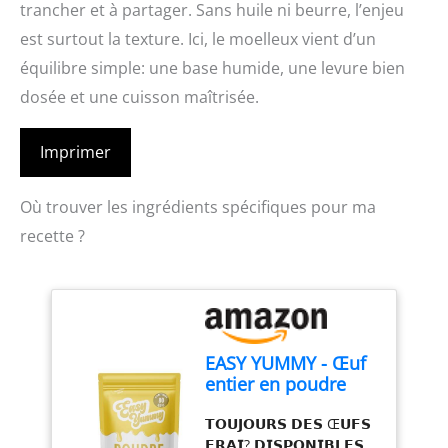
trancher et à partager. Sans huile ni beurre, l’enjeu
est surtout la texture. Ici, le moelleux vient d’un
équilibre simple: une base humide, une levure bien
dosée et une cuisson maîtrisée.
Imprimer
Où trouver les ingrédients spécifiques pour ma
recette ?
EASY YUMMY - Œuf
entier en poudre
pour la cuisine
𝗧𝗢𝗨𝗝𝗢𝗨𝗥𝗦 𝗗𝗘𝗦 Œ𝗨𝗙𝗦
(1kg), 100% d'œuf
𝗙𝗥𝗔𝗜? 𝗗𝗜𝗦𝗣𝗢𝗡𝗜𝗕𝗟𝗘𝗦
en poudre